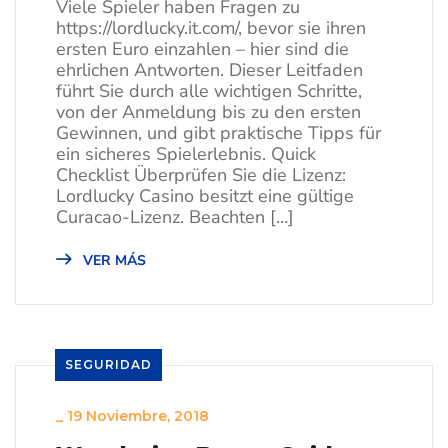
Viele Spieler haben Fragen zu
https://lordlucky.it.com/, bevor sie ihren
ersten Euro einzahlen – hier sind die
ehrlichen Antworten. Dieser Leitfaden
führt Sie durch alle wichtigen Schritte,
von der Anmeldung bis zu den ersten
Gewinnen, und gibt praktische Tipps für
ein sicheres Spielerlebnis. Quick
Checklist Überprüfen Sie die Lizenz:
Lordlucky Casino besitzt eine gültige
Curacao-Lizenz. Beachten […]
VER MÁS
SEGURIDAD
_
19 Noviembre, 2018