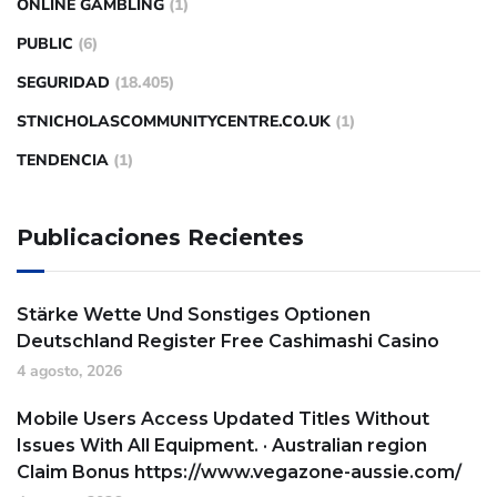
ONLINE GAMBLING
(1)
PUBLIC
(6)
SEGURIDAD
(18.405)
STNICHOLASCOMMUNITYCENTRE.CO.UK
(1)
TENDENCIA
(1)
Publicaciones Recientes
Stärke Wette Und Sonstiges Optionen
Deutschland Register Free Cashimashi Casino
4 agosto, 2026
Mobile Users Access Updated Titles Without
Issues With All Equipment. · Australian region
Claim Bonus https://www.vegazone-aussie.com/