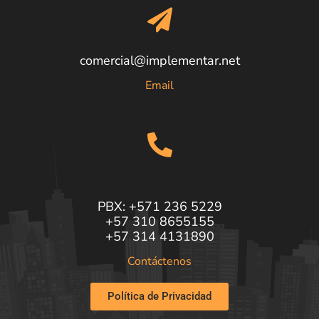
comercial@implementar.net
Email
PBX: +571 236 5229
+57 310 8655155
+57 314 4131890
Contáctenos
Política de Privacidad