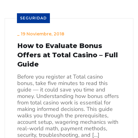
SEGURIDAD
_
19 Noviembre, 2018
How to Evaluate Bonus
Offers at Total Casino – Full
Guide
Before you register at Total casino
bonus, take five minutes to read this
guide — it could save you time and
money. Understanding how bonus offers
from total casino work is essential for
making informed decisions. This guide
walks you through the prerequisites,
account setup, wagering mechanics with
real-world math, payment methods,
security, troubleshooting, and […]