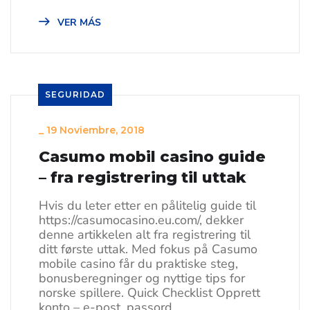
VER MÁS
SEGURIDAD
_
19 Noviembre, 2018
Casumo mobil casino guide
– fra registrering til uttak
Hvis du leter etter en pålitelig guide til
https://casumocasino.eu.com/, dekker
denne artikkelen alt fra registrering til
ditt første uttak. Med fokus på Casumo
mobile casino får du praktiske steg,
bonusberegninger og nyttige tips for
norske spillere. Quick Checklist Opprett
konto – e-post, passord,