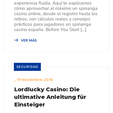
experiencia fluida. Aquí te explicamos
cómo aprovechar al máximo un spinanga
casino online, desde el registro hasta los
retiros, con cálculos reales y consejos
prácticos para jugadores en spinanga
casino españa. Before You Start […]
VER MÁS
SEGURIDAD
_
19 Noviembre, 2018
Lordlucky Casino: Die
ultimative Anleitung für
Einsteiger