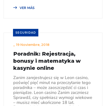
VER MÁS
SEGURIDAD
_
19 Noviembre, 2018
Poradnik: Rejestracja,
bonusy i matematyka w
kasynie online
Zanim zarejestrujesz się w Leon casino,
poświęć pięć minut na przeczytanie tego
poradnika – może zaoszczędzić ci czas i
pieniądze. Leon casino Zanim zaczniesz
Sprawdź, czy spełniasz wymogi wiekowe
– musisz mieć ukończone 18 lat.