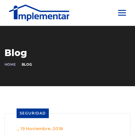
Blog
HOME
BLOG
SEGURIDAD
_
19 Noviembre, 2018