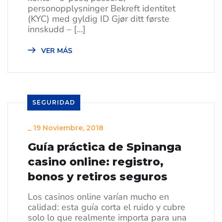
personopplysninger Bekreft identitet
(KYC) med gyldig ID Gjør ditt første
innskudd – […]
VER MÁS
SEGURIDAD
_
19 Noviembre, 2018
Guía práctica de Spinanga
casino online: registro,
bonos y retiros seguros
Los casinos online varían mucho en
calidad: esta guía corta el ruido y cubre
solo lo que realmente importa para una