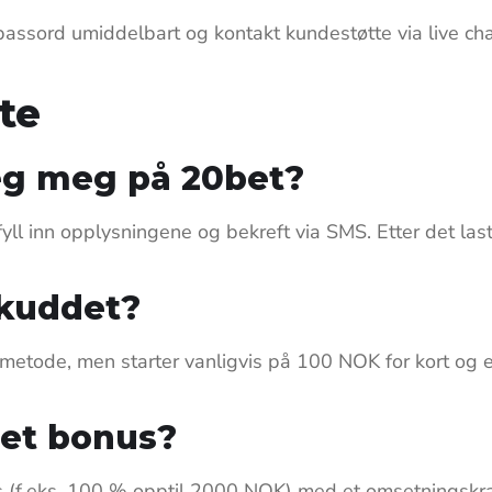
assord umiddelbart og kontakt kundestøtte via live cha
te
jeg meg på 20bet?
 fyll inn opplysningene og bekreft via SMS. Etter det las
kuddet?
etode, men starter vanligvis på 100 NOK for kort og 
et bonus?
s (f.eks. 100 % opptil 2000 NOK) med et omsetningskr