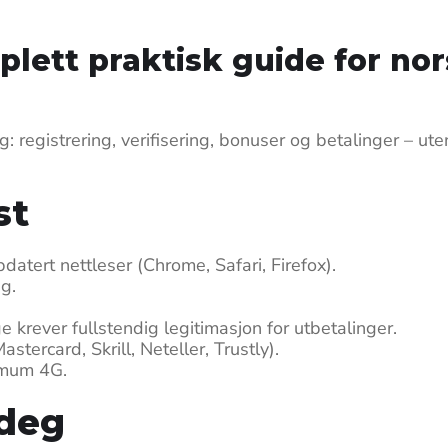
lett praktisk guide for no
: registrering, verifisering, bonuser og betalinger – ute
st
datert nettleser (Chrome, Safari, Firefox).
g.
 krever fullstendig legitimasjon for utbetalinger.
tercard, Skrill, Neteller, Trustly).
nimum 4G.
 deg