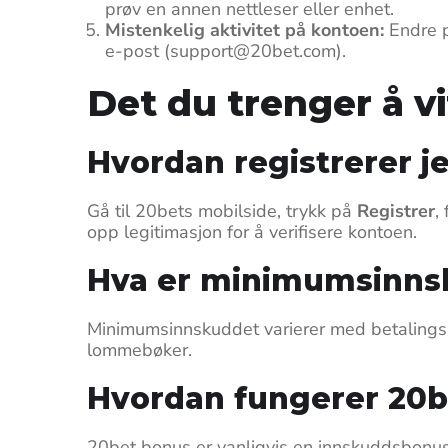
prøv en annen nettleser eller enhet.
Mistenkelig aktivitet på kontoen:
Endre p
e-post (support@20bet.com).
Det du trenger å vi
Hvordan registrerer 
Gå til 20bets mobilside, trykk på
Registrer
,
opp legitimasjon for å verifisere kontoen.
Hva er minimumsinns
Minimumsinnskuddet varierer med betalingsm
lommebøker.
Hvordan fungerer 20b
20bet bonus er vanligvis en innskuddsbonu