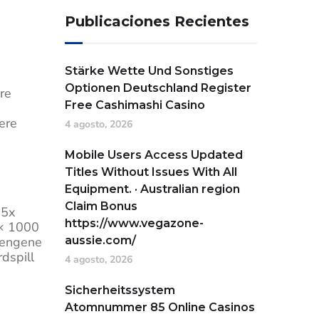
Publicaciones Recientes
Stärke Wette Und Sonstiges
Optionen Deutschland Register
re
Free Cashimashi Casino
sere
4 agosto, 2026
Mobile Users Access Updated
Titles Without Issues With All
Equipment. · Australian region
Claim Bonus
35x
https://www.vegazone-
 × 1000
spengene
aussie.com/
rdspill
4 agosto, 2026
Sicherheitssystem
Atomnummer 85 Online Casinos