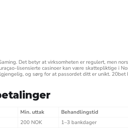
s
aming. Det betyr at virksomheten er regulert, men nor
Curaçao-lisensierte casinoer kan være skattepliktige i No
ilgjengelig, og sørg for at passordet ditt er unikt. 20bet
etalinger
Min. uttak
Behandlingstid
200 NOK
1–3 bankdager