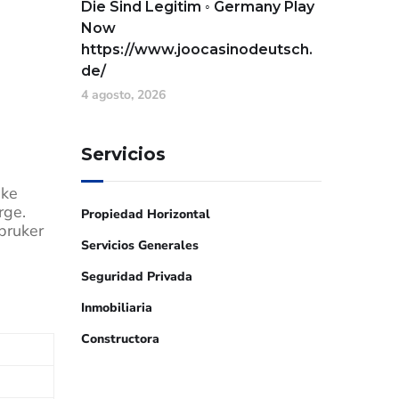
Die Sind Legitim ◦ Germany Play
Now
https://www.joocasinodeutsch.
de/
4 agosto, 2026
Servicios
ske
rge.
Propiedad Horizontal
 bruker
Servicios Generales
Seguridad Privada
Inmobiliaria
Constructora