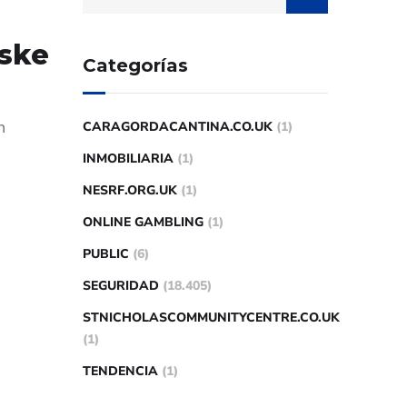
rske
Categorías
n
CARAGORDACANTINA.CO.UK
(1)
INMOBILIARIA
(1)
NESRF.ORG.UK
(1)
ONLINE GAMBLING
(1)
PUBLIC
(6)
SEGURIDAD
(18.405)
STNICHOLASCOMMUNITYCENTRE.CO.UK
(1)
TENDENCIA
(1)