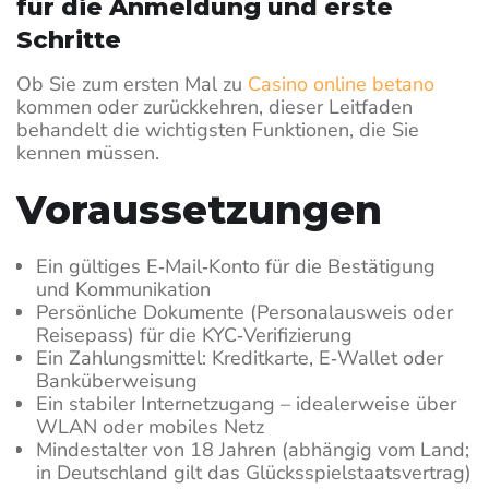
für die Anmeldung und erste
Schritte
Ob Sie zum ersten Mal zu
Casino online betano
kommen oder zurückkehren, dieser Leitfaden
behandelt die wichtigsten Funktionen, die Sie
kennen müssen.
Voraussetzungen
Ein gültiges E‑Mail‑Konto für die Bestätigung
und Kommunikation
Persönliche Dokumente (Personalausweis oder
Reisepass) für die KYC‑Verifizierung
Ein Zahlungsmittel: Kreditkarte, E‑Wallet oder
Banküberweisung
Ein stabiler Internetzugang – idealerweise über
WLAN oder mobiles Netz
Mindestalter von 18 Jahren (abhängig vom Land;
in Deutschland gilt das Glücksspielstaatsvertrag)