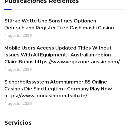
Publicaciones Recientes
Stärke Wette Und Sonstiges Optionen
Deutschland Register Free Cashimashi Casino
4 agosto, 2026
Mobile Users Access Updated Titles Without
Issues With All Equipment. · Australian region
Claim Bonus https://www.vegazone-aussie.com/
4 agosto, 2026
Sicherheitssystem Atomnummer 85 Online
Casinos Die Sind Legitim ◦ Germany Play Now
https://www.joocasinodeutsch.de/
4 agosto, 2026
Servicios