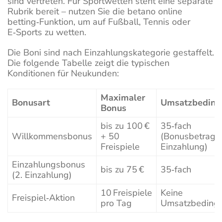
sind vertreten. Für Sportwetten steht eine separate
Rubrik bereit – nutzen Sie die betano online
betting‑Funktion, um auf Fußball, Tennis oder
E‑Sports zu wetten.
Die Boni sind nach Einzahlungskategorie gestaffelt.
Die folgende Tabelle zeigt die typischen
Konditionen für Neukunden:
Maximaler
Bonusart
Umsatzbedin
Bonus
bis zu 100 €
35‑fach
Willkommensbonus
+ 50
(Bonusbetrag 
Freispiele
Einzahlung)
Einzahlungsbonus
bis zu 75 €
35‑fach
(2. Einzahlung)
10 Freispiele
Keine
Freispiel‑Aktion
pro Tag
Umsatzbeding