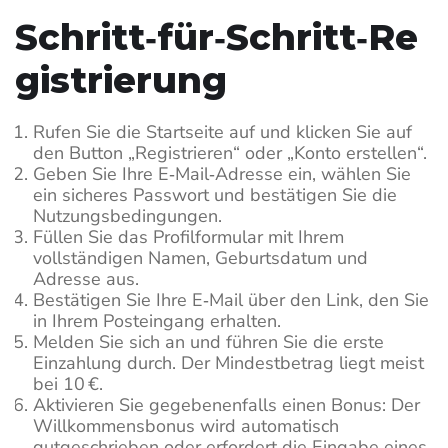
Schritt‑für‑Schritt‑Re
gistrierung
Rufen Sie die Startseite auf und klicken Sie auf
den Button „Registrieren“ oder „Konto erstellen“.
Geben Sie Ihre E‑Mail‑Adresse ein, wählen Sie
ein sicheres Passwort und bestätigen Sie die
Nutzungsbedingungen.
Füllen Sie das Profilformular mit Ihrem
vollständigen Namen, Geburtsdatum und
Adresse aus.
Bestätigen Sie Ihre E‑Mail über den Link, den Sie
in Ihrem Posteingang erhalten.
Melden Sie sich an und führen Sie die erste
Einzahlung durch. Der Mindestbetrag liegt meist
bei 10 €.
Aktivieren Sie gegebenenfalls einen Bonus: Der
Willkommensbonus wird automatisch
gutgeschrieben oder erfordert die Eingabe eines