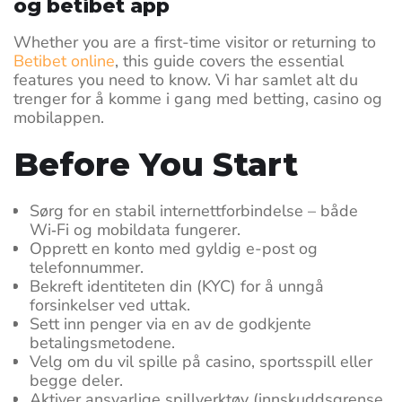
og betibet app
Whether you are a first-time visitor or returning to
Betibet online
, this guide covers the essential
features you need to know. Vi har samlet alt du
trenger for å komme i gang med betting, casino og
mobilappen.
Before You Start
Sørg for en stabil internettforbindelse – både
Wi‑Fi og mobildata fungerer.
Opprett en konto med gyldig e-post og
telefonnummer.
Bekreft identiteten din (KYC) for å unngå
forsinkelser ved uttak.
Sett inn penger via en av de godkjente
betalingsmetodene.
Velg om du vil spille på casino, sportsspill eller
begge deler.
Aktiver ansvarlige spillverktøy (innskuddsgrense,