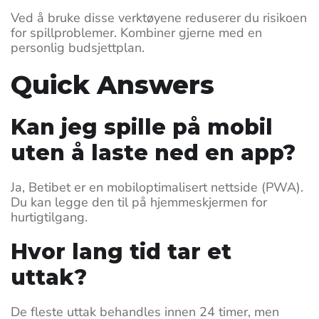
Ved å bruke disse verktøyene reduserer du risikoen
for spillproblemer. Kombiner gjerne med en
personlig budsjettplan.
Quick Answers
Kan jeg spille på mobil
uten å laste ned en app?
Ja, Betibet er en mobiloptimalisert nettside (PWA).
Du kan legge den til på hjemmeskjermen for
hurtigtilgang.
Hvor lang tid tar et
uttak?
De fleste uttak behandles innen 24 timer, men