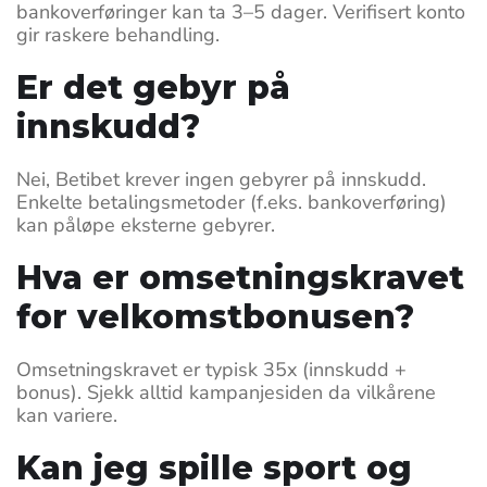
bankoverføringer kan ta 3–5 dager. Verifisert konto
gir raskere behandling.
Er det gebyr på
innskudd?
Nei, Betibet krever ingen gebyrer på innskudd.
Enkelte betalingsmetoder (f.eks. bankoverføring)
kan påløpe eksterne gebyrer.
Hva er omsetningskravet
for velkomstbonusen?
Omsetningskravet er typisk 35x (innskudd +
bonus). Sjekk alltid kampanjesiden da vilkårene
kan variere.
Kan jeg spille sport og