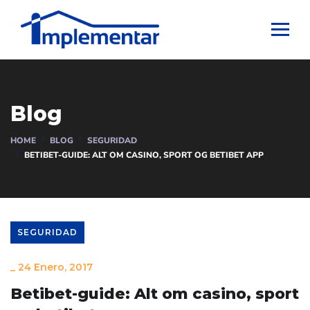
Blog
HOME
BLOG
SEGURIDAD
BETIBET-GUIDE: ALT OM CASINO, SPORT OG BETIBET APP
SEGURIDAD
_
24 Enero, 2017
Betibet-guide: Alt om casino, sport