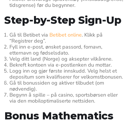
tidsgrense) før du begynner.
Step-by-Step Sign-Up
Gå til Betibet via
Betibet online
. Klikk på
“Registrer deg”.
Fyll inn e-post, ønsket passord, fornavn,
etternavn og fødselsdato.
Velg ditt land (Norge) og aksepter vilkårene.
Bekreft kontoen via e-postlenken du mottar.
Logg inn og gjør første innskudd. Velg helst et
depositum som kvalifiserer for velkomstbonusen.
Gå til bonussiden og aktiver tilbudet (om
nødvendig).
Begynn å spille – på casino, sportsbørsen eller
via den mobiloptimaliserte nettsiden.
Bonus Mathematics