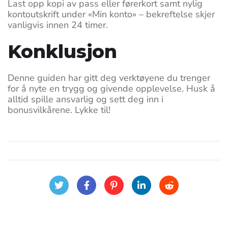
Last opp kopi av pass eller førerkort samt nylig
kontoutskrift under «Min konto» – bekreftelse skjer
vanligvis innen 24 timer.
Konklusjon
Denne guiden har gitt deg verktøyene du trenger
for å nyte en trygg og givende opplevelse. Husk å
alltid spille ansvarlig og sett deg inn i
bonusvilkårene. Lykke til!