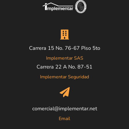
Carrera 15 No. 76-67 Piso 5to
Implementar SAS
Carrera 22 A No. 87-51
Implementar Seguridad
comercial@implementar.net
Email