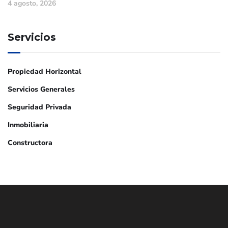
4 agosto, 2026
Servicios
Propiedad Horizontal
Servicios Generales
Seguridad Privada
Inmobiliaria
Constructora