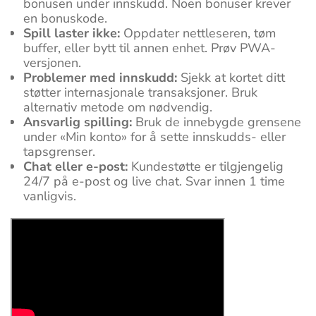
bonusen under innskudd. Noen bonuser krever
en bonuskode.
Spill laster ikke:
Oppdater nettleseren, tøm
buffer, eller bytt til annen enhet. Prøv PWA-
versjonen.
Problemer med innskudd:
Sjekk at kortet ditt
støtter internasjonale transaksjoner. Bruk
alternativ metode om nødvendig.
Ansvarlig spilling:
Bruk de innebygde grensene
under «Min konto» for å sette innskudds- eller
tapsgrenser.
Chat eller e-post:
Kundestøtte er tilgjengelig
24/7 på e-post og live chat. Svar innen 1 time
vanligvis.