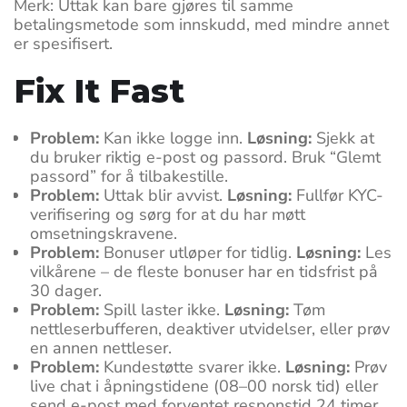
Merk: Uttak kan bare gjøres til samme
betalingsmetode som innskudd, med mindre annet
er spesifisert.
Fix It Fast
Problem:
Kan ikke logge inn.
Løsning:
Sjekk at
du bruker riktig e-post og passord. Bruk “Glemt
passord” for å tilbakestille.
Problem:
Uttak blir avvist.
Løsning:
Fullfør KYC-
verifisering og sørg for at du har møtt
omsetningskravene.
Problem:
Bonuser utløper for tidlig.
Løsning:
Les
vilkårene – de fleste bonuser har en tidsfrist på
30 dager.
Problem:
Spill laster ikke.
Løsning:
Tøm
nettleserbufferen, deaktiver utvidelser, eller prøv
en annen nettleser.
Problem:
Kundestøtte svarer ikke.
Løsning:
Prøv
live chat i åpningstidene (08–00 norsk tid) eller
send e-post med forventet responstid 24 timer.