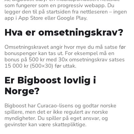
som fungerer som en progressiv webapp. Du
legger den til på startsiden fra nettleseren – ingen
app i App Store eller Google Play.
Hva er omsetningskrav?
Omsetningskravet angir hvor mye du må satse før
bonuspenger kan tas ut. For eksempel må en
bonus på 500 kr med 30x omsetningskrav satses
15 000 kr (500×30) før uttak.
Er Bigboost lovlig i
Norge?
Bigboost har Curacao-lisens og godtar norske
spillere, men det er ikke regulert av norske
myndigheter. Du spiller på eget ansvar, og
gevinster kan være skattepliktige.