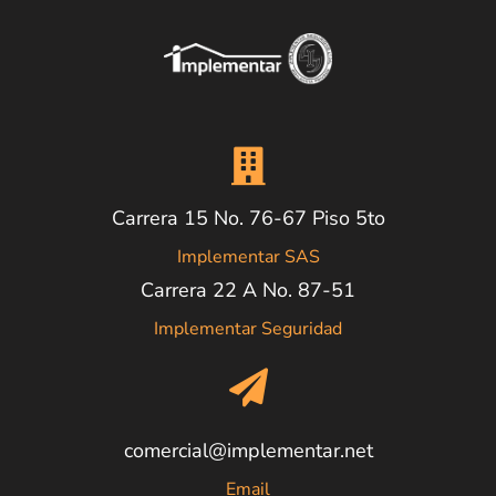
Carrera 15 No. 76-67 Piso 5to
Implementar SAS
Carrera 22 A No. 87-51
Implementar Seguridad
comercial@implementar.net
Email