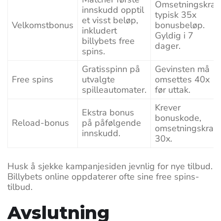
Omsetningskrav
innskudd opptil
typisk 35x
et visst beløp,
Velkomstbonus
bonusbeløp.
inkludert
Gyldig i 7
billybets free
dager.
spins.
Gratisspinn på
Gevinsten må
Free spins
utvalgte
omsettes 40x
spilleautomater.
før uttak.
Krever
Ekstra bonus
bonuskode,
Reload-bonus
på påfølgende
omsetningskrav
innskudd.
30x.
Husk å sjekke kampanjesiden jevnlig for nye tilbud.
Billybets online oppdaterer ofte sine free spins-
tilbud.
Avslutning