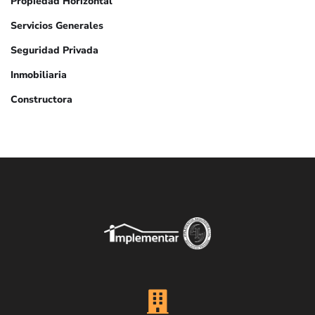
Propiedad Horizontal
Servicios Generales
Seguridad Privada
Inmobiliaria
Constructora