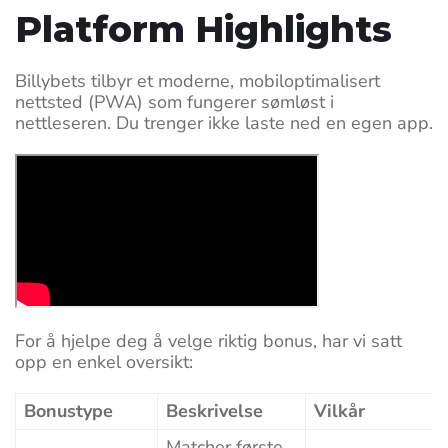
Platform Highlights
Billybets tilbyr et moderne, mobiloptimalisert
nettsted (PWA) som fungerer sømløst i
nettleseren. Du trenger ikke laste ned en egen app.
For å hjelpe deg å velge riktig bonus, har vi satt
opp en enkel oversikt:
Bonustype
Beskrivelse
Vilkår
Matcher første