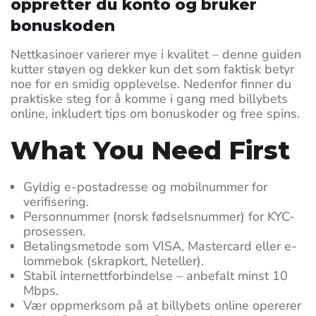
oppretter du konto og bruker
bonuskoden
Nettkasinoer varierer mye i kvalitet – denne guiden
kutter støyen og dekker kun det som faktisk betyr
noe for en smidig opplevelse. Nedenfor finner du
praktiske steg for å komme i gang med billybets
online, inkludert tips om bonuskoder og free spins.
What You Need First
Gyldig e-postadresse og mobilnummer for
verifisering.
Personnummer (norsk fødselsnummer) for KYC-
prosessen.
Betalingsmetode som VISA, Mastercard eller e-
lommebok (skrapkort, Neteller).
Stabil internettforbindelse – anbefalt minst 10
Mbps.
Vær oppmerksom på at billybets online opererer