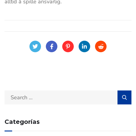
alltid å spille ansvarlig.
Categorías