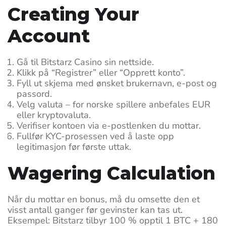
Creating Your
Account
Gå til Bitstarz Casino sin nettside.
Klikk på “Registrer” eller “Opprett konto”.
Fyll ut skjema med ønsket brukernavn, e-post og
passord.
Velg valuta – for norske spillere anbefales EUR
eller kryptovaluta.
Verifiser kontoen via e-postlenken du mottar.
Fullfør KYC-prosessen ved å laste opp
legitimasjon før første uttak.
Wagering Calculation
Når du mottar en bonus, må du omsette den et
visst antall ganger før gevinster kan tas ut.
Eksempel: Bitstarz tilbyr 100 % opptil 1 BTC + 180