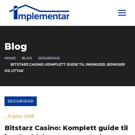
Blog
HOME
BLOG
SEGURIDAD
BITSTARZ CASINO: KOMPLETT GUIDE TIL INNSKUDD, BONUSER
OG UTTAK
SEGURIDAD
_
9 Julio, 2015
Bitstarz Casino: Komplett guide til