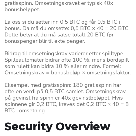
gratisspinn. Omsetningskravet er typisk 40x
bonusbeløpet.
La oss si du setter inn 0,5 BTC og får 0,5 BTC i
bonus. Da må du omsette: 0,5 BTC × 40 = 20 BTC.
Dette betyr at du må satse totalt 20 BTC før
bonuspenger blir til ekte penger.
Bidrag til omsetningskrav varierer etter spilltype.
Spilleautomater bidrar ofte 100 %, mens bordspill
som rulett kan bidra 10 % eller mindre. Formel:
Omsetningskrav = bonusbeløp × omsetningsfaktor.
Eksempel med gratisspinn: 180 gratisspinn har
ofte en verdi på 0,5 BTC samlet. Omsetningskrav
på gevinst fra spinn er 40x gevinstbeløpet. Hvis
spinnene gir 0,2 BTC, kreves det 0,2 BTC × 40 = 8
BTC i omsetning.
Security Overview