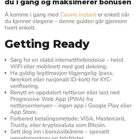
du i gang og maksimerer bonusen
Å komme i gang med
Casino Instant
er enkelt når
du kjenner stegene – denne guiden går gjennom
hvert enkelt.
Getting Ready
Sørg for en stabil internettforbindelse – helst
WiFi eller mobilnett med god dekning.
Ha gyldig legitimasjon tilgjengelig (pass,
førerkort eller nasjonalt ID-kort) for KYC-
verifisering.
Benytt en oppdatert nettleser eller last ned
Progressive Web App (PWA) fra
nettlesermenyen – ingen app i Google Play eller
App Store.
Forbered betalingsmetode: VISA, Mastercard,
Trustly, eller kryptovaluta som Bitcoin.
Sett deg inn i bonusvilkårene – spesielt
omsetningskrav og tidsfrister.