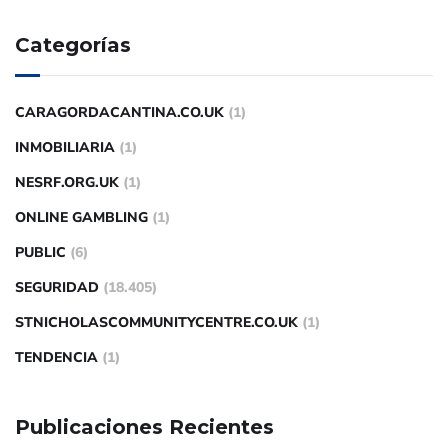
Categorías
CARAGORDACANTINA.CO.UK
(1)
INMOBILIARIA
(1)
NESRF.ORG.UK
(1)
ONLINE GAMBLING
(1)
PUBLIC
(6)
SEGURIDAD
(18.405)
STNICHOLASCOMMUNITYCENTRE.CO.UK
(1)
TENDENCIA
(1)
Publicaciones Recientes