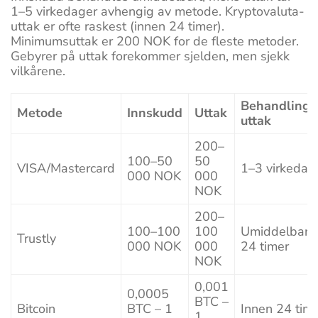
1–5 virkedager avhengig av metode. Kryptovaluta-
uttak er ofte raskest (innen 24 timer).
Minimumsuttak er 200 NOK for de fleste metoder.
Gebyrer på uttak forekommer sjelden, men sjekk
vilkårene.
Behandlings
Metode
Innskudd
Uttak
uttak
200–
100–50
50
VISA/Mastercard
1–3 virkedag
000 NOK
000
NOK
200–
100–100
100
Umiddelbart 
Trustly
000 NOK
000
24 timer
NOK
0,001
0,0005
BTC –
Bitcoin
BTC – 1
Innen 24 tim
1