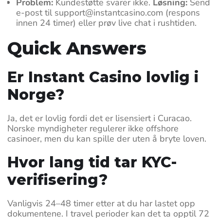
Problem:
Kundestøtte svarer ikke.
Løsning:
Send
e-post til support@instantcasino.com (respons
innen 24 timer) eller prøv live chat i rushtiden.
Quick Answers
Er Instant Casino lovlig i
Norge?
Ja, det er lovlig fordi det er lisensiert i Curacao.
Norske myndigheter regulerer ikke offshore
casinoer, men du kan spille der uten å bryte loven.
Hvor lang tid tar KYC-
verifisering?
Vanligvis 24–48 timer etter at du har lastet opp
dokumentene. I travel perioder kan det ta opptil 72