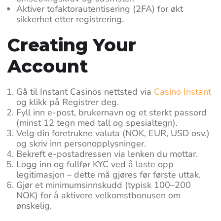
Aktiver tofaktorautentisering (2FA) for økt
sikkerhet etter registrering.
Creating Your
Account
Gå til Instant Casinos nettsted via
Casino Instant
og klikk på Registrer deg.
Fyll inn e-post, brukernavn og et sterkt passord
(minst 12 tegn med tall og spesialtegn).
Velg din foretrukne valuta (NOK, EUR, USD osv.)
og skriv inn personopplysninger.
Bekreft e-postadressen via lenken du mottar.
Logg inn og fullfør KYC ved å laste opp
legitimasjon – dette må gjøres før første uttak.
Gjør et minimumsinnskudd (typisk 100–200
NOK) for å aktivere velkomstbonusen om
ønskelig.