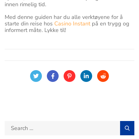
innen rimelig tid.
Med denne guiden har du alle verktøyene for å
starte din reise hos
Casino Instant
på en trygg og
informert måte. Lykke til!