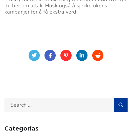
du ber om uttak. Husk også å sjekke ukens
kampanjer for å få ekstra verdi.
Categorías