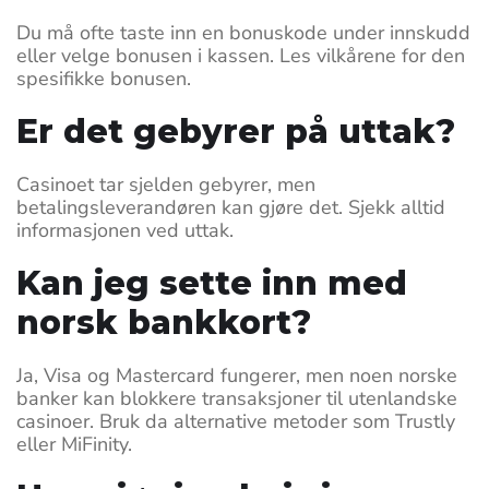
Du må ofte taste inn en bonuskode under innskudd
eller velge bonusen i kassen. Les vilkårene for den
spesifikke bonusen.
Er det gebyrer på uttak?
Casinoet tar sjelden gebyrer, men
betalingsleverandøren kan gjøre det. Sjekk alltid
informasjonen ved uttak.
Kan jeg sette inn med
norsk bankkort?
Ja, Visa og Mastercard fungerer, men noen norske
banker kan blokkere transaksjoner til utenlandske
casinoer. Bruk da alternative metoder som Trustly
eller MiFinity.