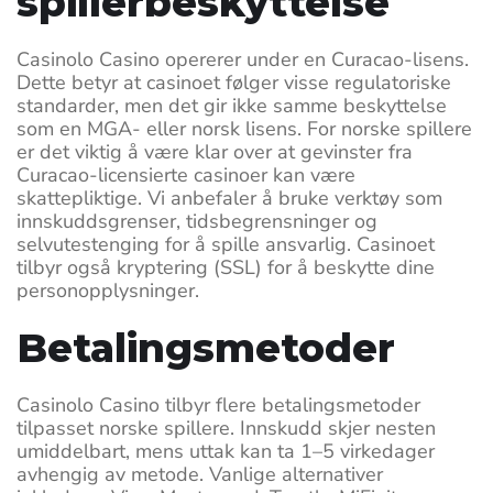
spillerbeskyttelse
Casinolo Casino opererer under en Curacao-lisens.
Dette betyr at casinoet følger visse regulatoriske
standarder, men det gir ikke samme beskyttelse
som en MGA- eller norsk lisens. For norske spillere
er det viktig å være klar over at gevinster fra
Curacao-licensierte casinoer kan være
skattepliktige. Vi anbefaler å bruke verktøy som
innskuddsgrenser, tidsbegrensninger og
selvutestenging for å spille ansvarlig. Casinoet
tilbyr også kryptering (SSL) for å beskytte dine
personopplysninger.
Betalingsmetoder
Casinolo Casino tilbyr flere betalingsmetoder
tilpasset norske spillere. Innskudd skjer nesten
umiddelbart, mens uttak kan ta 1–5 virkedager
avhengig av metode. Vanlige alternativer