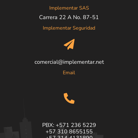
Implementar SAS
Carrera 22 A No. 87-51
Implementar Seguridad
comercial@implementar.net
Email
PBX: +571 236 5229
+57 310 8655155