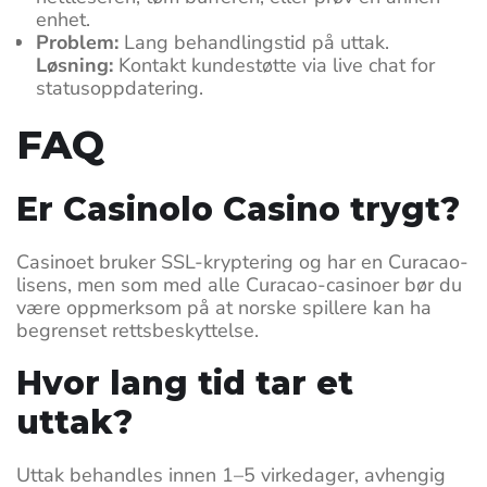
enhet.
Problem:
Lang behandlingstid på uttak.
Løsning:
Kontakt kundestøtte via live chat for
statusoppdatering.
FAQ
Er Casinolo Casino trygt?
Casinoet bruker SSL-kryptering og har en Curacao-
lisens, men som med alle Curacao-casinoer bør du
være oppmerksom på at norske spillere kan ha
begrenset rettsbeskyttelse.
Hvor lang tid tar et
uttak?
Uttak behandles innen 1–5 virkedager, avhengig