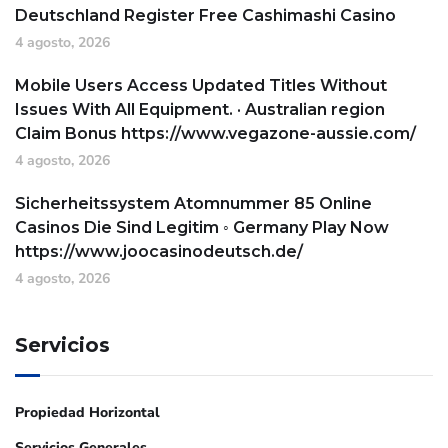
Deutschland Register Free Cashimashi Casino
4 agosto, 2026
Mobile Users Access Updated Titles Without
Issues With All Equipment. · Australian region
Claim Bonus https://www.vegazone-aussie.com/
4 agosto, 2026
Sicherheitssystem Atomnummer 85 Online
Casinos Die Sind Legitim ◦ Germany Play Now
https://www.joocasinodeutsch.de/
4 agosto, 2026
Servicios
Propiedad Horizontal
Servicios Generales