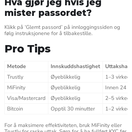
Hva gjør jeg hvis jeg
mister passordet?
Klikk på ‘Glemt passord’ på innloggingssiden og
følg instruksjonene for å tilbakestille.
Pro Tips
Metode
Innskuddshastighet
Uttakshast
Trustly
Øyeblikkelig
1–3 virked
MiFinity
Øyeblikkelig
Innen 24 t
Visa/Mastercard
Øyeblikkelig
2–5 virked
Bitcoin
Opptil 30 minutter
1–2 virked
For å maksimere effektiviteten, bruk MiFinity eller
Trustly for raske uttak. Sørg for å ha fullført KYC før