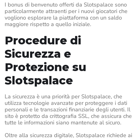
I bonus di benvenuto offerti da Slotspalace sono
particolarmente attraenti per i nuovi giocatori che
vogliono esplorare la piattaforma con un saldo
maggiore rispetto a quello iniziale.
Procedure di
Sicurezza e
Protezione su
Slotspalace
La sicurezza è una priorità per Slotspalace, che
utilizza tecnologie avanzate per proteggere i dati
personali e le transazioni finanziarie degli utenti. Il
sito è protetto da crittografia SSL, che assicura che
tutte le informazioni siano mantenute al sicuro.
Oltre alla sicurezza digitale, Slotspalace richiede ai