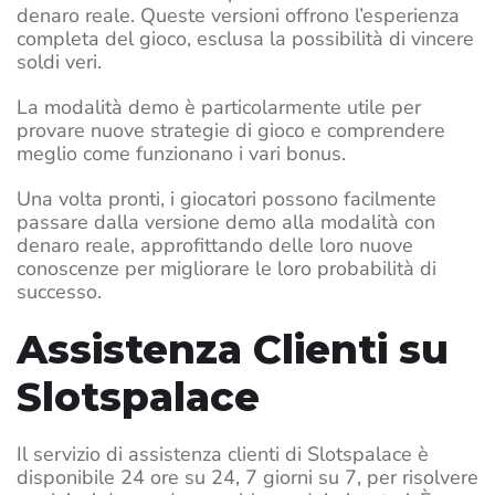
denaro reale. Queste versioni offrono l’esperienza
completa del gioco, esclusa la possibilità di vincere
soldi veri.
La modalità demo è particolarmente utile per
provare nuove strategie di gioco e comprendere
meglio come funzionano i vari bonus.
Una volta pronti, i giocatori possono facilmente
passare dalla versione demo alla modalità con
denaro reale, approfittando delle loro nuove
conoscenze per migliorare le loro probabilità di
successo.
Assistenza Clienti su
Slotspalace
Il servizio di assistenza clienti di Slotspalace è
disponibile 24 ore su 24, 7 giorni su 7, per risolvere