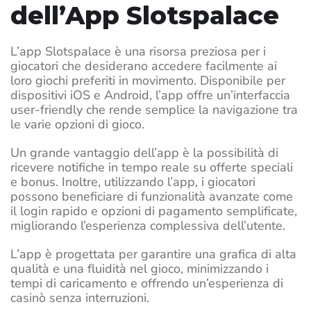
dell’App Slotspalace
L’app Slotspalace è una risorsa preziosa per i
giocatori che desiderano accedere facilmente ai
loro giochi preferiti in movimento. Disponibile per
dispositivi iOS e Android, l’app offre un’interfaccia
user-friendly che rende semplice la navigazione tra
le varie opzioni di gioco.
Un grande vantaggio dell’app è la possibilità di
ricevere notifiche in tempo reale su offerte speciali
e bonus. Inoltre, utilizzando l’app, i giocatori
possono beneficiare di funzionalità avanzate come
il login rapido e opzioni di pagamento semplificate,
migliorando l’esperienza complessiva dell’utente.
L’app è progettata per garantire una grafica di alta
qualità e una fluidità nel gioco, minimizzando i
tempi di caricamento e offrendo un’esperienza di
casinò senza interruzioni.