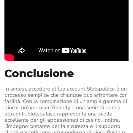
Conclusione
In sintesi, accedere al tuo account Slotspalace è un
processo semplice che chiunque può affrontare con
facilità. Con la combinazione di un’ampia gamma di
giochi, un’app user-friendly e una serie di bonus
attraenti, Slotspalace rappresenta una scelta
eccellente per gli appassionati di casinò. Inoltre,
l’impegno costante per la sicurezza e il supporto
clienti garantiscono un’esperienza di gioco fluida e