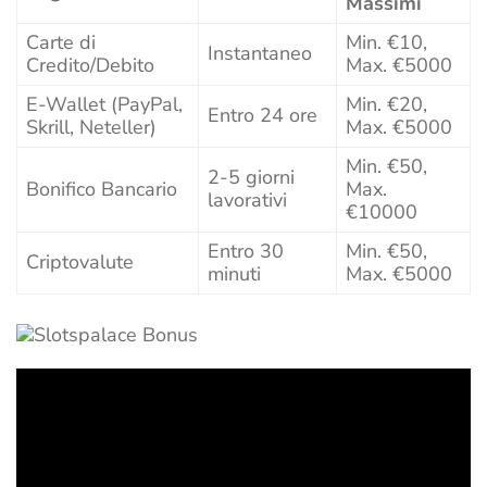
Massimi
Carte di
Min. €10,
Instantaneo
Credito/Debito
Max. €5000
E-Wallet (PayPal,
Min. €20,
Entro 24 ore
Skrill, Neteller)
Max. €5000
Min. €50,
2-5 giorni
Bonifico Bancario
Max.
lavorativi
€10000
Entro 30
Min. €50,
Criptovalute
minuti
Max. €5000