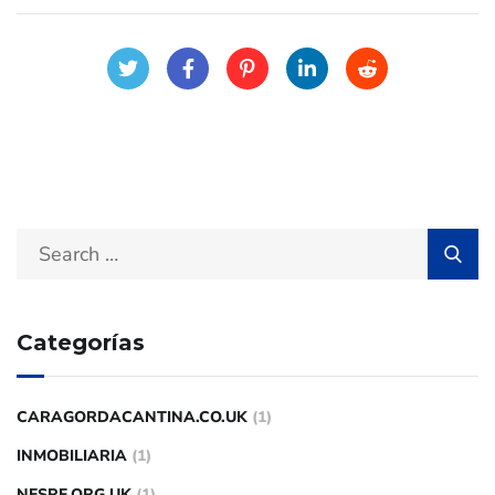
Categorías
CARAGORDACANTINA.CO.UK
(1)
INMOBILIARIA
(1)
NESRF.ORG.UK
(1)