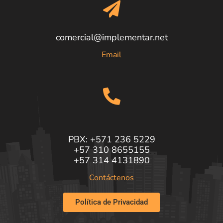
comercial@implementar.net
Email
PBX: +571 236 5229
+57 310 8655155
+57 314 4131890
Contáctenos
Política de Privacidad