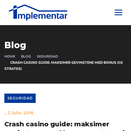
Blog
HOME
BLOG
SEGURIDAD
CRASH CASINO GUIDE: MAKSIMER GEVINSTENE MED BONUS OG
STRATEGI
SEGURIDAD
_
2 Julio, 2016
Crash casino guide: maksimer