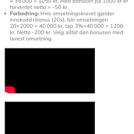
× 35 000 = 1050 kr. Med bonusen på 1000 kr er
forventet netto = -50 kr.
Forbedring:
Hvis omsetningskravet gjelder
innskudd+bonus (20x), blir omsetningen
20×2000 = 40 000 kr, tap 3%×40 000 = 1200
kr. Netto -200 kr. Velg alltid den bonusen med
lavest omsetning.