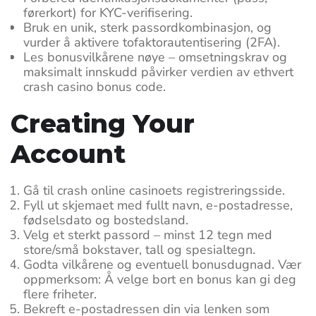
førerkort) for KYC-verifisering.
Bruk en unik, sterk passordkombinasjon, og
vurder å aktivere tofaktorautentisering (2FA).
Les bonusvilkårene nøye – omsetningskrav og
maksimalt innskudd påvirker verdien av ethvert
crash casino bonus code.
Creating Your
Account
Gå til crash online casinoets registreringsside.
Fyll ut skjemaet med fullt navn, e-postadresse,
fødselsdato og bostedsland.
Velg et sterkt passord – minst 12 tegn med
store/små bokstaver, tall og spesialtegn.
Godta vilkårene og eventuell bonusdugnad. Vær
oppmerksom: Å velge bort en bonus kan gi deg
flere friheter.
Bekreft e-postadressen din via lenken som