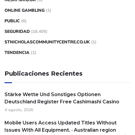
ONLINE GAMBLING
(1)
PUBLIC
(6)
SEGURIDAD
(18.405)
STNICHOLASCOMMUNITYCENTRE.CO.UK
(1)
TENDENCIA
(1)
Publicaciones Recientes
Stärke Wette Und Sonstiges Optionen
Deutschland Register Free Cashimashi Casino
4 agosto, 2026
Mobile Users Access Updated Titles Without
Issues With All Equipment. · Australian region