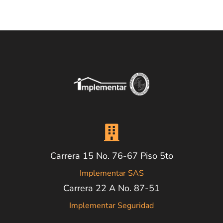
Carrera 15 No. 76-67 Piso 5to
Implementar SAS
Carrera 22 A No. 87-51
Implementar Seguridad