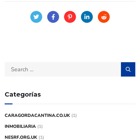
Categorías
CARAGORDACANTINA.CO.UK
(1)
INMOBILIARIA
(1)
NESRF.ORG.UK
(1)