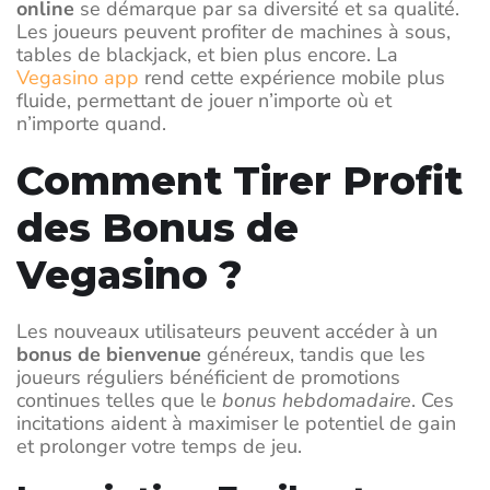
online
se démarque par sa diversité et sa qualité.
Les joueurs peuvent profiter de machines à sous,
tables de blackjack, et bien plus encore. La
Vegasino app
rend cette expérience mobile plus
fluide, permettant de jouer n’importe où et
n’importe quand.
Comment Tirer Profit
des Bonus de
Vegasino ?
Les nouveaux utilisateurs peuvent accéder à un
bonus de bienvenue
généreux, tandis que les
joueurs réguliers bénéficient de promotions
continues telles que le
bonus hebdomadaire
. Ces
incitations aident à maximiser le potentiel de gain
et prolonger votre temps de jeu.