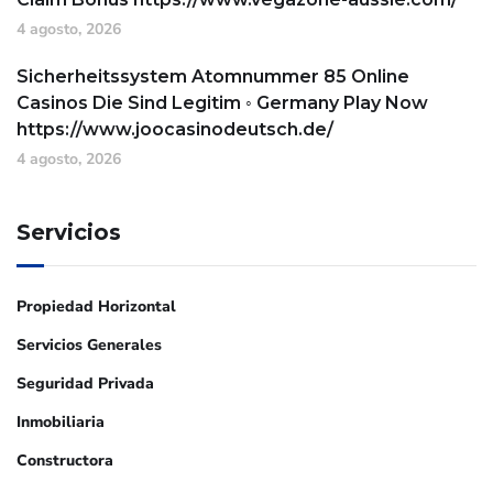
4 agosto, 2026
Sicherheitssystem Atomnummer 85 Online
Casinos Die Sind Legitim ◦ Germany Play Now
https://www.joocasinodeutsch.de/
4 agosto, 2026
Servicios
Propiedad Horizontal
Servicios Generales
Seguridad Privada
Inmobiliaria
Constructora