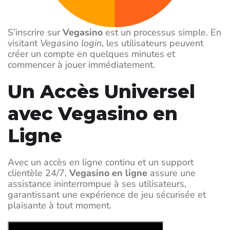
S’inscrire sur
Vegasino
est un processus simple. En
visitant
Vegasino login
, les utilisateurs peuvent
créer un compte en quelques minutes et
commencer à jouer immédiatement.
Un Accès Universel
avec Vegasino en
Ligne
Avec un accès en ligne continu et un support
clientèle 24/7,
Vegasino en ligne
assure une
assistance ininterrompue à ses utilisateurs,
garantissant une expérience de jeu sécurisée et
plaisante à tout moment.