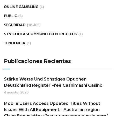
ONLINE GAMBLING
(1)
PUBLIC
(6)
SEGURIDAD
(18.405)
STNICHOLASCOMMUNITYCENTRE.CO.UK
(1)
TENDENCIA
(1)
Publicaciones Recientes
Stärke Wette Und Sonstiges Optionen
Deutschland Register Free Cashimashi Casino
4 agosto, 2026
Mobile Users Access Updated Titles Without
Issues With All Equipment. · Australian region
Claim Bonus https://www.vegazone-aussie.com/