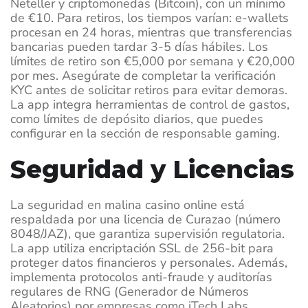
Neteller y criptomonedas (Bitcoin), con un mínimo
de €10. Para retiros, los tiempos varían: e-wallets
procesan en 24 horas, mientras que transferencias
bancarias pueden tardar 3-5 días hábiles. Los
límites de retiro son €5,000 por semana y €20,000
por mes. Asegúrate de completar la verificación
KYC antes de solicitar retiros para evitar demoras.
La app integra herramientas de control de gastos,
como límites de depósito diarios, que puedes
configurar en la sección de responsable gaming.
Seguridad y Licencias
La seguridad en malina casino online está
respaldada por una licencia de Curazao (número
8048/JAZ), que garantiza supervisión regulatoria.
La app utiliza encriptación SSL de 256-bit para
proteger datos financieros y personales. Además,
implementa protocolos anti-fraude y auditorías
regulares de RNG (Generador de Números
Aleatorios) por empresas como iTech Labs,