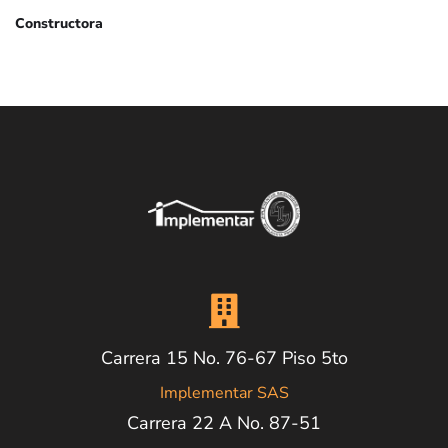
Constructora
Carrera 15 No. 76-67 Piso 5to
Implementar SAS
Carrera 22 A No. 87-51