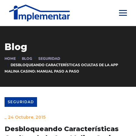
Blog
HOME
BLOG
SEGURIDAD
DESBLOQUEANDO CARACTERÍSTICAS OCULTAS DE LA APP
MALINA CASINO: MANUAL PASO A PASO
SEGURIDAD
_
24 Octubre, 2015
Desbloqueando Características