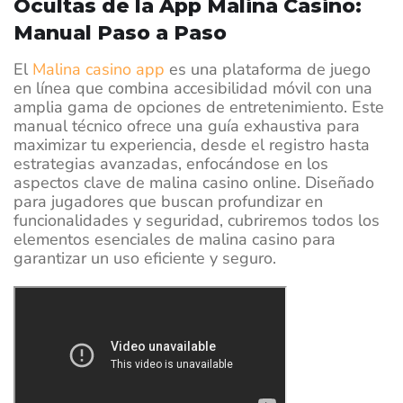
Ocultas de la App Malina Casino:
Manual Paso a Paso
El
Malina casino app
es una plataforma de juego
en línea que combina accesibilidad móvil con una
amplia gama de opciones de entretenimiento. Este
manual técnico ofrece una guía exhaustiva para
maximizar tu experiencia, desde el registro hasta
estrategias avanzadas, enfocándose en los
aspectos clave de malina casino online. Diseñado
para jugadores que buscan profundizar en
funcionalidades y seguridad, cubriremos todos los
elementos esenciales de malina casino para
garantizar un uso eficiente y seguro.