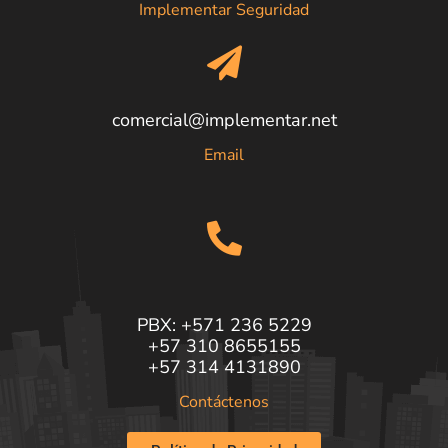
Implementar Seguridad
comercial@implementar.net
Email
PBX: +571 236 5229
+57 310 8655155
+57 314 4131890
Contáctenos