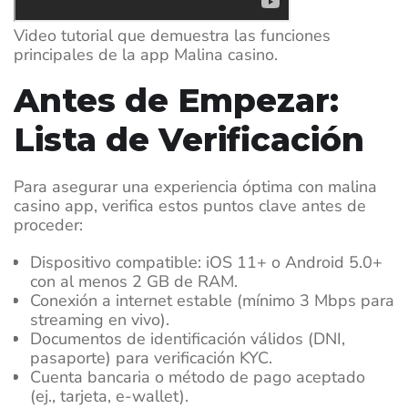
Video tutorial que demuestra las funciones
principales de la app Malina casino.
Antes de Empezar:
Lista de Verificación
Para asegurar una experiencia óptima con malina
casino app, verifica estos puntos clave antes de
proceder:
Dispositivo compatible: iOS 11+ o Android 5.0+
con al menos 2 GB de RAM.
Conexión a internet estable (mínimo 3 Mbps para
streaming en vivo).
Documentos de identificación válidos (DNI,
pasaporte) para verificación KYC.
Cuenta bancaria o método de pago aceptado
(ej., tarjeta, e-wallet).