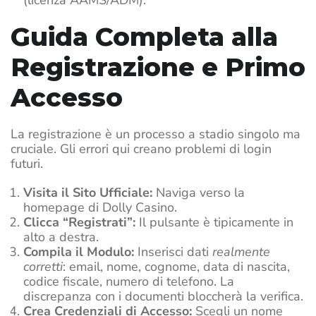
(licenza AAMS/ADM).
Guida Completa alla
Registrazione e Primo
Accesso
La registrazione è un processo a stadio singolo ma
cruciale. Gli errori qui creano problemi di login
futuri.
Visita il Sito Ufficiale:
Naviga verso la
homepage di Dolly Casino.
Clicca “Registrati”:
Il pulsante è tipicamente in
alto a destra.
Compila il Modulo:
Inserisci dati
realmente
corretti
: email, nome, cognome, data di nascita,
codice fiscale, numero di telefono. La
discrepanza con i documenti bloccherà la verifica.
Crea Credenziali di Accesso:
Scegli un nome