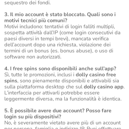
sequestro dei fondi.
3. Il mio account è stato bloccato. Quali sono i
motivi tecnici più comuni?
Motivi includono: tentativi di login falliti multipli,
sospetta attività dall’IP (come login consecutivi da
paesi diversi in tempi brevi), mancata verifica
dell’account dopo una richiesta, violazione dei
termini di un bonus (es. bonus abuse), o uso di
software non autorizzati.
4. I free spins sono disponibili anche sull’app?
Sì, tutte le promozioni, inclusi i
dolly casino free
spins
, sono pienamente disponibili e attivabili sia
sulla piattaforma desktop che sul
dolly casino app
.
L’interfaccia per attivarli potrebbe essere
leggermente diversa, ma la funzionalità è identica.
5. È possibile avere due account? Posso fare
login su più dispositivi?
No, è severamente vietato avere più di un account
per persona, famiglia o indirizzo IP. Puoi effettuare