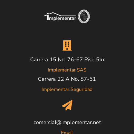
Carrera 15 No. 76-67 Piso 5to
Implementar SAS
Carrera 22 A No. 87-51
Implementar Seguridad
comercial@implementar.net
Email