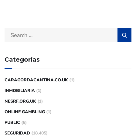
Categorías
CARAGORDACANTINA.CO.UK
(1)
INMOBILIARIA
(1)
NESRF.ORG.UK
(1)
ONLINE GAMBLING
(1)
PUBLIC
(6)
SEGURIDAD
(18.405)