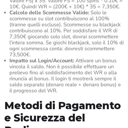
Valore FS) x 35. Valore FS = 100 spins * 0.10€ =
10€. Quindi WR = (200€ + 10€) * 35 = 7,350€.
Calcolo delle Scommesse Valide:
Solo le
scommesse su slot contribuiscono al 100%
(tranne quelli escluse). Scommesse su blackjack
contribuiscono al 10%. Per soddisfare il WR di
7,350€ giocando solo slot, dovrai scommettere
l’intera somma. Se giochi blackjack, solo il 10% di
ogni scommessa conta: dovresti scommettere
73,500€.
Impatto sul Login/Account:
Attivare un bonus
vincola il saldo. Non è possibile effettuare un
prelievo fino al soddisfacimento del WR o alla
rinuncia al bonus. Il login ti mostrerà sempre il
saldo separato (denaro reale + denaro bonus) e
il progresso del WR.
Metodi di Pagamento
e Sicurezza del