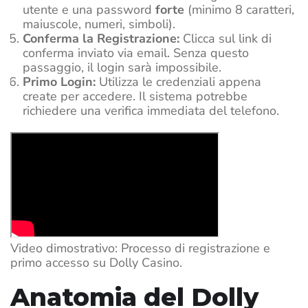
utente e una password
forte
(minimo 8 caratteri,
maiuscole, numeri, simboli).
Conferma la Registrazione:
Clicca sul link di
conferma inviato via email. Senza questo
passaggio, il login sarà impossibile.
Primo Login:
Utilizza le credenziali appena
create per accedere. Il sistema potrebbe
richiedere una verifica immediata del telefono.
Video dimostrativo: Processo di registrazione e
primo accesso su Dolly Casino.
Anatomia del Dolly