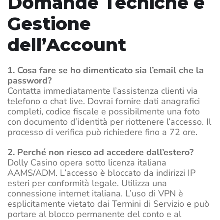
Domande Tecniche e
Gestione
dell’Account
1. Cosa fare se ho dimenticato sia l’email che la
password?
Contatta immediatamente l’assistenza clienti via
telefono o chat live. Dovrai fornire dati anagrafici
completi, codice fiscale e possibilmente una foto
con documento d’identità per riottenere l’accesso. Il
processo di verifica può richiedere fino a 72 ore.
2. Perché non riesco ad accedere dall’estero?
Dolly Casino opera sotto licenza italiana
AAMS/ADM. L’accesso è bloccato da indirizzi IP
esteri per conformità legale. Utilizza una
connessione internet italiana. L’uso di VPN è
esplicitamente vietato dai Termini di Servizio e può
portare al blocco permanente del conto e al