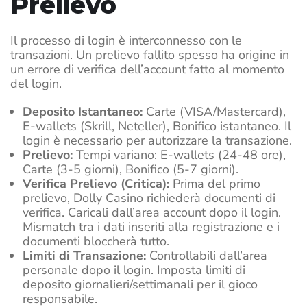
Prelievo
Il processo di login è interconnesso con le
transazioni. Un prelievo fallito spesso ha origine in
un errore di verifica dell’account fatto al momento
del login.
Deposito Istantaneo:
Carte (VISA/Mastercard),
E-wallets (Skrill, Neteller), Bonifico istantaneo. Il
login è necessario per autorizzare la transazione.
Prelievo:
Tempi variano: E-wallets (24-48 ore),
Carte (3-5 giorni), Bonifico (5-7 giorni).
Verifica Prelievo (Critica):
Prima del primo
prelievo, Dolly Casino richiederà documenti di
verifica. Caricali dall’area account dopo il login.
Mismatch tra i dati inseriti alla registrazione e i
documenti bloccherà tutto.
Limiti di Transazione:
Controllabili dall’area
personale dopo il login. Imposta limiti di
deposito giornalieri/settimanali per il gioco
responsabile.