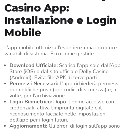
Casino App:
Installazione e Login
Mobile
L’app mobile ottimizza l’esperienza ma introduce
variabili di sistema. Ecco come gestirle.
Download Ufficiale:
Scarica l’app solo dall’App
Store (iOS) o dal sito ufficiale Dolly Casino
(Android). Evita file APK di terze parti.
Permessi Necessari:
L’app richiederà permessi
per notifiche push (per codici di sicurezza) e, a
volte, per l’archiviazione.
Login Biometrico:
Dopo il primo accesso con
credenziali, attiva l’impronta digitale o il
riconoscimento facciale nelle impostazioni
dell’app per i login futuri.
Aggiornamenti:
Gli errori di login sull’app sono