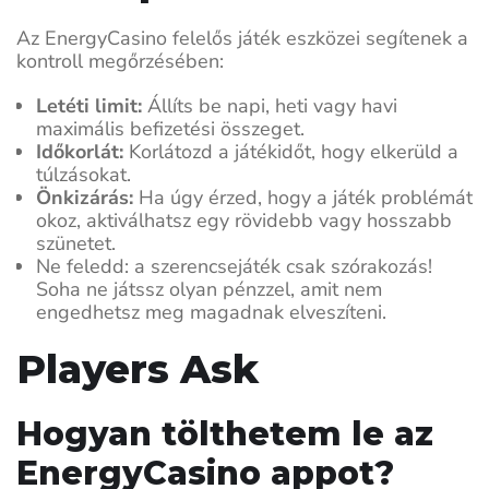
Az EnergyCasino felelős játék eszközei segítenek a
kontroll megőrzésében:
Letéti limit:
Állíts be napi, heti vagy havi
maximális befizetési összeget.
Időkorlát:
Korlátozd a játékidőt, hogy elkerüld a
túlzásokat.
Önkizárás:
Ha úgy érzed, hogy a játék problémát
okoz, aktiválhatsz egy rövidebb vagy hosszabb
szünetet.
Ne feledd: a szerencsejáték csak szórakozás!
Soha ne játssz olyan pénzzel, amit nem
engedhetsz meg magadnak elveszíteni.
Players Ask
Hogyan tölthetem le az
EnergyCasino appot?