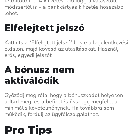
feltöltöttél-e. A kifizetési idő függ a választott
módszertől is – a bankkártyás kifizetés hosszabb
lehet.
Elfelejtett jelszó
Kattints a “Elfelejtett jelszó” linkre a bejelentkezési
oldalon, majd kövesd az utasításokat. Használj
erős, egyedi jelszót.
A bónusz nem
aktiválódik
Győződj meg róla, hogy a bónuszkódot helyesen
adtad meg, és a befizetés összege megfelel a
minimális követelménynek. Ha továbbra sem
működik, fordulj az ügyfélszolgálathoz.
Pro Tips