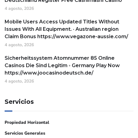
Deutschland Register Free Cashimashi Casino
4 agosto, 2026
Mobile Users Access Updated Titles Without
Issues With All Equipment. · Australian region
Claim Bonus https://www.vegazone-aussie.com/
4 agosto, 2026
Sicherheitssystem Atomnummer 85 Online
Casinos Die Sind Legitim ◦ Germany Play Now
https://www.joocasinodeutsch.de/
4 agosto, 2026
Servicios
Propiedad Horizontal
Servicios Generales