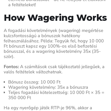
a feltételeket!
How Wagering Works
A fogadási követelmények (wagering) megértése
kulcsfontosságú a bónuszok hatékony
felhasználásához. Példa: Tegyük fel, hogy 10 000
Ft bónuszt kapsz egy 100%-os első befizetési
bónusszal, és a wagering követelmény 35x (35-
ször).
Fontos:
A számítások csak tájékoztató jellegűek, a
valós feltételek változhatnak.
Bónusz összeg: 10 000 Ft
Wagering követelmény: 35x a bónuszra
Teljes fogadási kötelezettség: 10 000 Ft × 35 =
350 000 Ft
Ha egy nyerőgép játék RTP-je 96%, akkor a