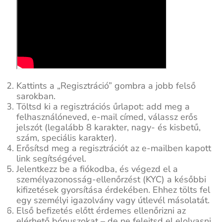
Kattints a „Regisztráció” gombra a jobb felső
sarokban.
Töltsd ki a regisztrációs űrlapot: add meg a
felhasználóneved, e-mail címed, válassz erős
jelszót (legalább 8 karakter, nagy- és kisbetű,
szám, speciális karakter).
Erősítsd meg a regisztrációt az e-mailben kapott
link segítségével.
Jelentkezz be a fiókodba, és végezd el a
személyazonosság-ellenőrzést (KYC) a későbbi
kifizetések gyorsítása érdekében. Ehhez tölts fel
egy személyi igazolvány vagy útlevél másolatát.
Első befizetés előtt érdemes ellenőrizni az
elérhető bónuszokat – de ne felejtsd el elolvasni