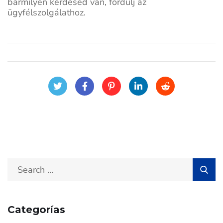
bármilyen kérdésed van, fordulj az
ügyfélszolgálathoz.
Categorías