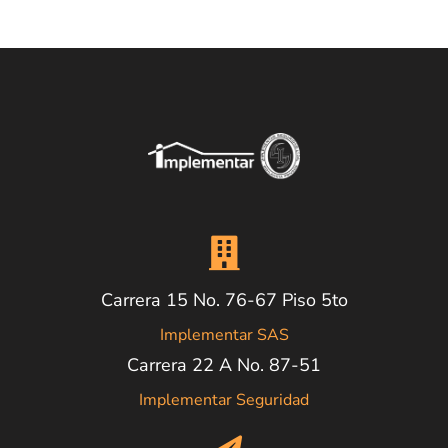
Carrera 15 No. 76-67 Piso 5to
Implementar SAS
Carrera 22 A No. 87-51
Implementar Seguridad