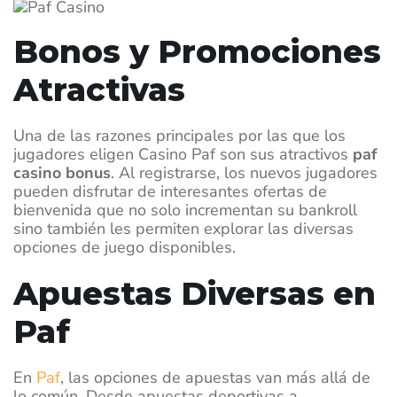
Bonos y Promociones
Atractivas
Una de las razones principales por las que los
jugadores eligen Casino Paf son sus atractivos
paf
casino bonus
. Al registrarse, los nuevos jugadores
pueden disfrutar de interesantes ofertas de
bienvenida que no solo incrementan su bankroll
sino también les permiten explorar las diversas
opciones de juego disponibles.
Apuestas Diversas en
Paf
En
Paf
, las opciones de apuestas van más allá de
lo común. Desde apuestas deportivas a