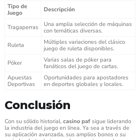
Tipo de
Descripción
Juego
Una amplia selección de máquinas
Tragaperras
con temáticas diversas.
Múltiples variaciones del clásico
Ruleta
juego de ruleta disponibles.
Varias salas de póker para
Póker
fanáticos del juego de cartas.
Apuestas
Oportunidades para apostadores
Deportivas
en deportes globales y locales.
Conclusión
Con su sólido historial,
casino paf
sigue liderando
la industria del juego en línea. Ya sea a través de
su aplicación avanzada, sus amplios bonos o su