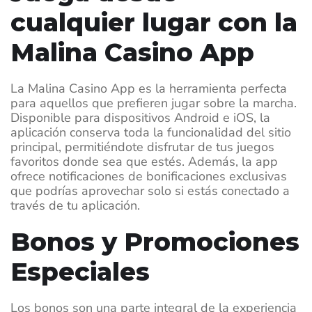
cualquier lugar con la
Malina Casino App
La Malina Casino App es la herramienta perfecta
para aquellos que prefieren jugar sobre la marcha.
Disponible para dispositivos Android e iOS, la
aplicación conserva toda la funcionalidad del sitio
principal, permitiéndote disfrutar de tus juegos
favoritos donde sea que estés. Además, la app
ofrece notificaciones de bonificaciones exclusivas
que podrías aprovechar solo si estás conectado a
través de tu aplicación.
Bonos y Promociones
Especiales
Los bonos son una parte integral de la experiencia