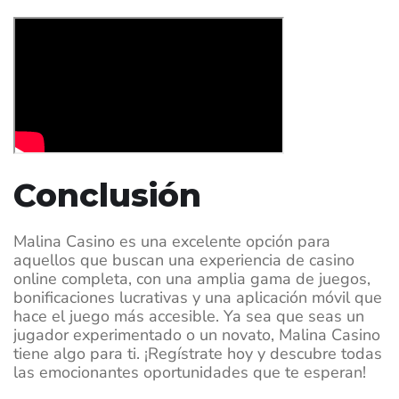
Conclusión
Malina Casino es una excelente opción para
aquellos que buscan una experiencia de casino
online completa, con una amplia gama de juegos,
bonificaciones lucrativas y una aplicación móvil que
hace el juego más accesible. Ya sea que seas un
jugador experimentado o un novato, Malina Casino
tiene algo para ti. ¡Regístrate hoy y descubre todas
las emocionantes oportunidades que te esperan!