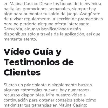
en Malina Casino. Desde los bonos de bienvenida
hasta las promociones semanales, siempre hay
algo para aumentar tu saldo de juego. Asegúrate
de revisar regularmente la sección de promociones
para no perderte ninguna oferta interesante.
Recuerda, algunas bonificaciones están
disponibles solo a través de la aplicación, así que
mantente atento.
Vídeo Guía y
Testimonios de
Clientes
Si eres un principiante o simplemente buscas
algunas estrategias nuevas, hay numerosos
recursos disponibles. Mira nuestro vídeo a
continuación para obtener consejos sobre cómo
maximizar tus ganancias en Malina Casino: