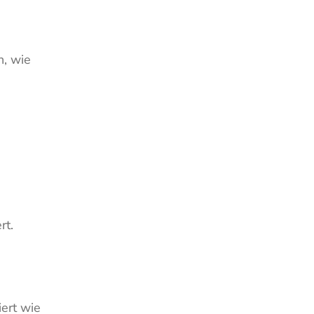
n, wie
rt.
iert wie