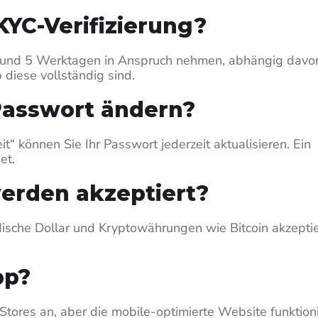
KYC-Verifizierung?
n und 5 Werktagen in Anspruch nehmen, abhängig davo
 diese vollständig sind.
Passwort ändern?
it“ können Sie Ihr Passwort jederzeit aktualisieren. Ein
et.
rden akzeptiert?
sche Dollar und Kryptowährungen wie Bitcoin akzeptie
pp?
Stores an, aber die mobile-optimierte Website funktion