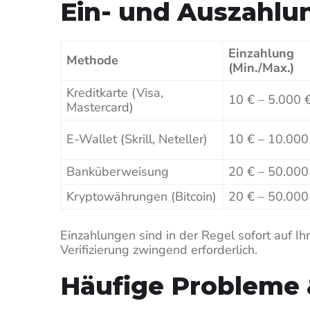
Ein- und Auszahlu
Einzahlung
Methode
(Min./Max.)
Kreditkarte (Visa,
10 € – 5.000 
Mastercard)
E-Wallet (Skrill, Neteller)
10 € – 10.000
Banküberweisung
20 € – 50.000
Kryptowährungen (Bitcoin)
20 € – 50.000
Einzahlungen sind in der Regel sofort auf Ih
Verifizierung zwingend erforderlich.
Häufige Probleme