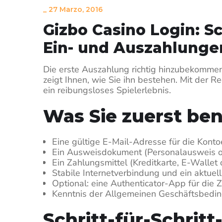
_
27 Marzo, 2016
Gizbo Casino Login: Sc
Ein- und Auszahlunge
Die erste Auszahlung richtig hinzubekommen 
zeigt Ihnen, wie Sie ihn bestehen. Mit der R
ein reibungsloses Spielerlebnis.
Was Sie zuerst be
Eine gültige E-Mail-Adresse für die Konto
Ein Ausweisdokument (Personalausweis od
Ein Zahlungsmittel (Kreditkarte, E-Walle
Stabile Internetverbindung und ein aktuel
Optional: eine Authenticator-App für die 
Kenntnis der Allgemeinen Geschäftsbed
Schritt-für-Schritt