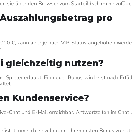
n sie über den Browser zum Startbildschirm hinzufüge
 Auszahlungsbetrag pro
5.000 €, kann aber je nach VIP-Status angehoben werde
n.
 gleichzeitig nutzen?
pro Spieler erlaubt. Ein neuer Bonus wird erst nach Erfü
ltet.
den Kundenservice?
ive-Chat und E-Mail erreichbar. Antwortzeiten im Chat 
erüstet, um sich einzuloggen, Ihren ersten Bonus zu nu