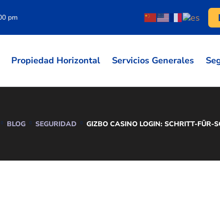
.00 pm
Propiedad Horizontal
Servicios Generales
Seg
BLOG
SEGURIDAD
GIZBO CASINO LOGIN: SCHRITT-FÜR-