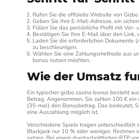
Rufen Sie die offizielle Website von Gizbo 
Geben Sie Ihre E-Mail-Adresse, ein siche
Füllen Sie das persönliche Profil mit Vo
Bestätigen Sie Ihre E-Mail über den Link, 
Laden Sie die erforderlichen Dokumente (
zu beschleunigen.
Wählen Sie eine Zahlungsmethode aus und t
bonus nutzen möchten.
Wie der Umsatz fu
Ein typischer gizbo casino bonus besteht 
Betrag. Angenommen, Sie zahlen 100 € ein 
(35-mal) den Bonusbetrag. Das bedeutet, Si
eine Auszahlung möglich ist.
Verschiedene Spiele tragen unterschiedlich
Blackjack nur 10 % oder weniger. Rechnen w
setzen. Bei einem durchschnittlichen RTP vo