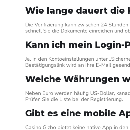
Wie lange dauert die 
Die Verifizierung kann zwischen 24 Stunde
schnell Sie die Dokumente einreichen und ob
Kann ich mein Login-
Ja, in den Kontoeinstellungen unter „Sicherhe
Bestätigungslink wird an Ihre E-Mail gesend
Welche Währungen we
Neben Euro werden häufig US-Dollar, kanadi
Prüfen Sie die Liste bei der Registrierung.
Gibt es eine mobile A
Casino Gizbo bietet keine native App in den 