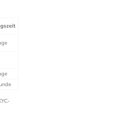
gszeit
age
age
tunde
 KYC-