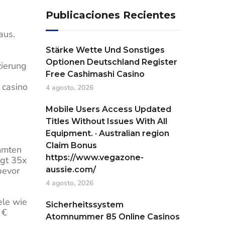
Publicaciones Recientes
aus.
Stärke Wette Und Sonstiges
Optionen Deutschland Register
zierung
Free Cashimashi Casino
 casino
4 agosto, 2026
Mobile Users Access Updated
Titles Without Issues With All
Equipment. · Australian region
Claim Bonus
mmten
https://www.vegazone-
ägt 35x
bevor
aussie.com/
4 agosto, 2026
ele wie
Sicherheitssystem
 €
Atomnummer 85 Online Casinos
,