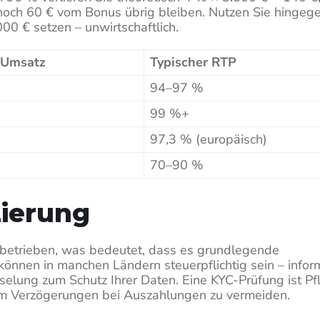
och 60 € vom Bonus übrig bleiben. Nutzen Sie hingege
00 € setzen – unwirtschaftlich.
 Umsatz
Typischer RTP
94–97 %
99 %+
97,3 % (europäisch)
70–90 %
zierung
 betrieben, was bedeutet, dass es grundlegende
können in manchen Ländern steuerpflichtig sein – infor
selung zum Schutz Ihrer Daten. Eine KYC-Prüfung ist Pfl
 um Verzögerungen bei Auszahlungen zu vermeiden.