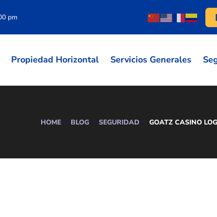
.00 pm
Propiedad Horizontal
Servicios Generales
Seg
HOME
BLOG
SEGURIDAD
GOATZ CASINO LOGG