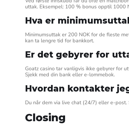
Ved første innskudd får du ofte en matchbon
uttak. Eksempel: 100 % bonus opptil 1000
Hva er minimumsutta
Minimumsuttak er 200 NOK for de fleste me
kan ta lengre tid for bankkort.
Er det gebyrer for utt
Goatz casino tar vanligvis ikke gebyrer for 
Sjekk med din bank eller e-lommebok.
Hvordan kontakter je
Du når dem via live chat (24/7) eller e-post.
Closing