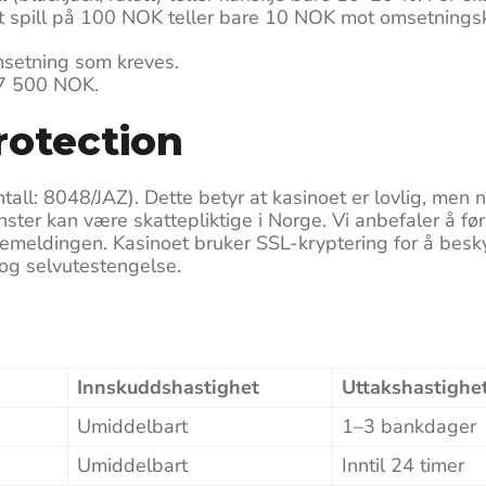
et spill på 100 NOK teller bare 10 NOK mot omsetningsk
msetning som kreves.
7 500 NOK.
rotection
tall: 8048/JAZ). Dette betyr at kasinoet er lovlig, men 
er kan være skattepliktige i Norge. Vi anbefaler å fø
temeldingen. Kasinoet bruker SSL-kryptering for å besk
 og selvutestengelse.
Innskuddshastighet
Uttakshastighe
Umiddelbart
1–3 bankdager
Umiddelbart
Inntil 24 timer