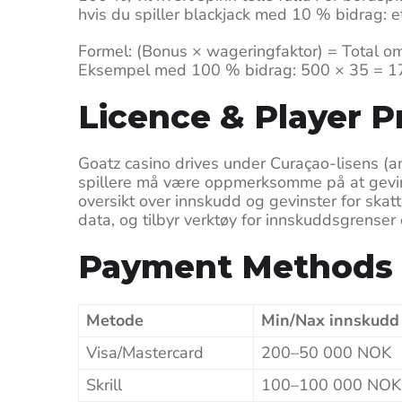
hvis du spiller blackjack med 10 % bidrag: 
Formel: (Bonus × wageringfaktor) = Total o
Eksempel med 100 % bidrag: 500 × 35 = 1
Licence & Player P
Goatz casino drives under Curaçao-lisens (an
spillere må være oppmerksomme på at gevinst
oversikt over innskudd og gevinster for skat
data, og tilbyr verktøy for innskuddsgrenser
Payment Methods
Metode
Min/Nax innskudd
Visa/Mastercard
200–50 000 NOK
Skrill
100–100 000 NOK