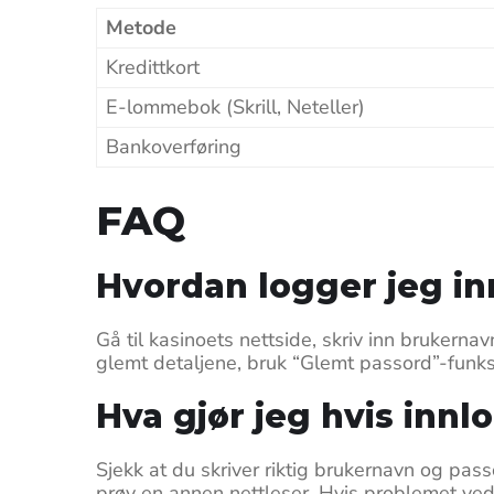
Metode
Kredittkort
E-lommebok (Skrill, Neteller)
Bankoverføring
FAQ
Hvordan logger jeg in
Gå til kasinoets nettside, skriv inn brukern
glemt detaljene, bruk “Glemt passord”-funks
Hva gjør jeg hvis inn
Sjekk at du skriver riktig brukernavn og pass
prøv en annen nettleser. Hvis problemet vedv