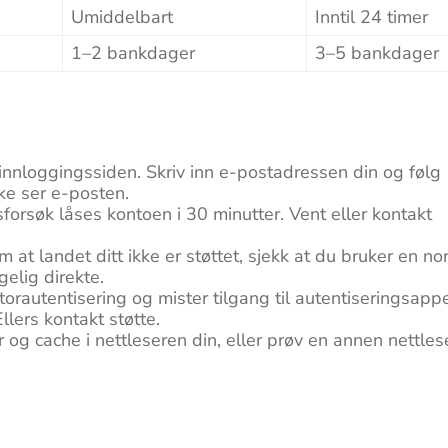
Umiddelbart
Inntil 24 timer
1–2 bankdager
3–5 bankdager
innloggingssiden. Skriv inn e-postadressen din og følg
ke ser e-posten.
forsøk låses kontoen i 30 minutter. Vent eller kontakt
 at landet ditt ikke er støttet, sjekk at du bruker en no
gelig direkte.
torautentisering og mister tilgang til autentiseringsapp
llers kontakt støtte.
og cache i nettleseren din, eller prøv en annen nettles