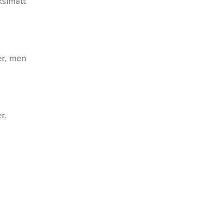
ksimalt
er, men
r.