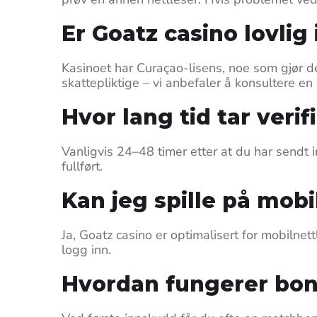
Er Goatz casino lovlig
Kasinoet har Curaçao-lisens, noe som gjør det
skattepliktige – vi anbefaler å konsultere en
Hvor lang tid tar verif
Vanligvis 24–48 timer etter at du har sendt 
fullført.
Kan jeg spille på mobi
Ja, Goatz casino er optimalisert for mobilne
logg inn.
Hvordan fungerer bo