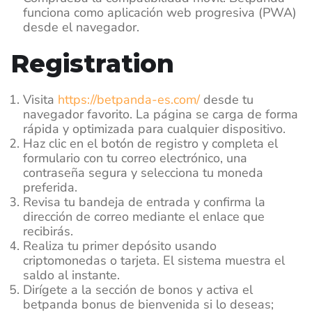
funciona como aplicación web progresiva (PWA)
desde el navegador.
Registration
Visita
https://betpanda-es.com/
desde tu
navegador favorito. La página se carga de forma
rápida y optimizada para cualquier dispositivo.
Haz clic en el botón de registro y completa el
formulario con tu correo electrónico, una
contraseña segura y selecciona tu moneda
preferida.
Revisa tu bandeja de entrada y confirma la
dirección de correo mediante el enlace que
recibirás.
Realiza tu primer depósito usando
criptomonedas o tarjeta. El sistema muestra el
saldo al instante.
Dirígete a la sección de bonos y activa el
betpanda bonus de bienvenida si lo deseas;