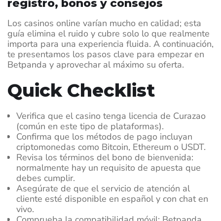
registro, bonos y consejos
Los casinos online varían mucho en calidad; esta
guía elimina el ruido y cubre solo lo que realmente
importa para una experiencia fluida. A continuación,
te presentamos los pasos clave para empezar en
Betpanda y aprovechar al máximo su oferta.
Quick Checklist
Verifica que el casino tenga licencia de Curazao
(común en este tipo de plataformas).
Confirma que los métodos de pago incluyan
criptomonedas como Bitcoin, Ethereum o USDT.
Revisa los términos del bono de bienvenida:
normalmente hay un requisito de apuesta que
debes cumplir.
Asegúrate de que el servicio de atención al
cliente esté disponible en español y con chat en
vivo.
Comprueba la compatibilidad móvil: Betpanda