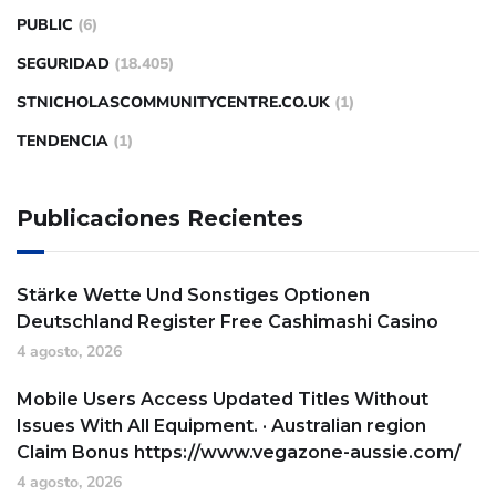
PUBLIC
(6)
SEGURIDAD
(18.405)
STNICHOLASCOMMUNITYCENTRE.CO.UK
(1)
TENDENCIA
(1)
Publicaciones Recientes
Stärke Wette Und Sonstiges Optionen
Deutschland Register Free Cashimashi Casino
4 agosto, 2026
Mobile Users Access Updated Titles Without
Issues With All Equipment. · Australian region
Claim Bonus https://www.vegazone-aussie.com/
4 agosto, 2026