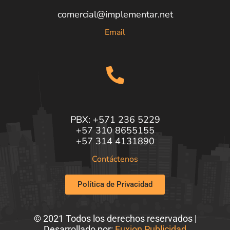
comercial@implementar.net
Email
PBX: +571 236 5229
+57 310 8655155
+57 314 4131890
Contáctenos
Política de Privacidad
© 2021 Todos los derechos reservados |
Desarrollado por:
Fuxion Publicidad