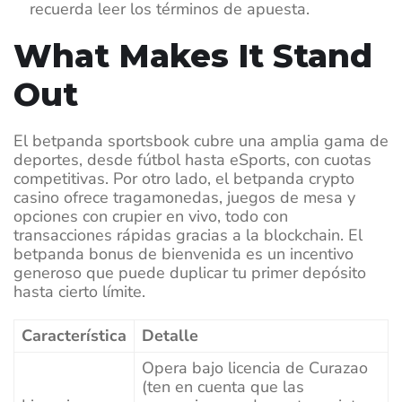
recuerda leer los términos de apuesta.
What Makes It Stand
Out
El betpanda sportsbook cubre una amplia gama de
deportes, desde fútbol hasta eSports, con cuotas
competitivas. Por otro lado, el betpanda crypto
casino ofrece tragamonedas, juegos de mesa y
opciones con crupier en vivo, todo con
transacciones rápidas gracias a la blockchain. El
betpanda bonus de bienvenida es un incentivo
generoso que puede duplicar tu primer depósito
hasta cierto límite.
Característica
Detalle
Opera bajo licencia de Curazao
(ten en cuenta que las