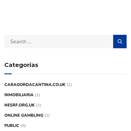
Categorías
CARAGORDACANTINA.CO.UK
(1)
INMOBILIARIA
(1)
NESRF.ORG.UK
(1)
ONLINE GAMBLING
(1)
PUBLIC
(6)