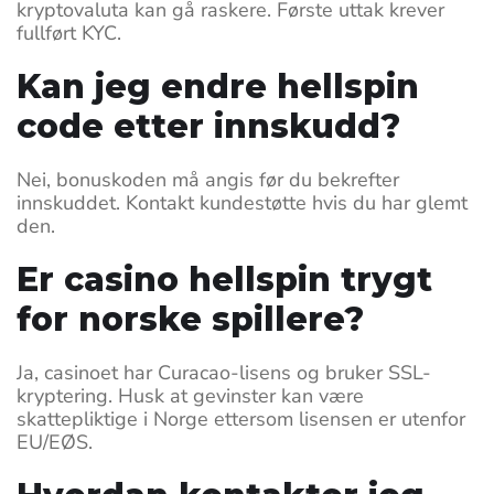
kryptovaluta kan gå raskere. Første uttak krever
fullført KYC.
Kan jeg endre hellspin
code etter innskudd?
Nei, bonuskoden må angis før du bekrefter
innskuddet. Kontakt kundestøtte hvis du har glemt
den.
Er casino hellspin trygt
for norske spillere?
Ja, casinoet har Curacao-lisens og bruker SSL-
kryptering. Husk at gevinster kan være
skattepliktige i Norge ettersom lisensen er utenfor
EU/EØS.