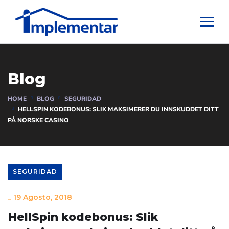
Blog
HOME
BLOG
SEGURIDAD
HELLSPIN KODEBONUS: SLIK MAKSIMERER DU INNSKUDDET DITT
PÅ NORSKE CASINO
SEGURIDAD
_
19 Agosto, 2018
HellSpin kodebonus: Slik