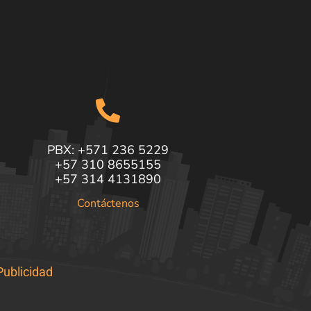
PBX: +571 236 5229
+57 310 8655155
+57 314 4131890
Contáctenos
Publicidad