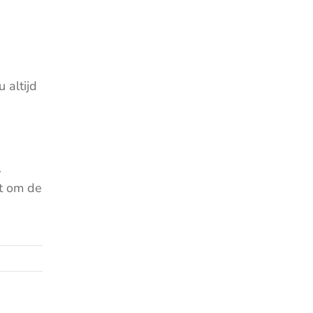
 altijd
r
et om de