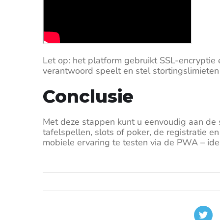
Let op: het platform gebruikt SSL-encryptie
verantwoord speelt en stel stortingslimieten 
Conclusie
Met deze stappen kunt u eenvoudig aan de 
tafelspellen, slots of poker, de registratie e
mobiele ervaring te testen via de PWA – ide