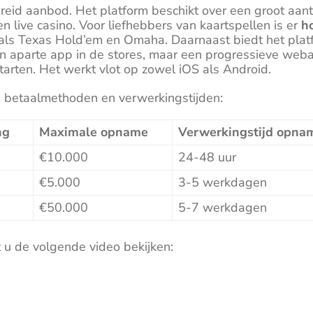
reid aanbod. Het platform beschikt over een groot aant
n live casino. Voor liefhebbers van kaartspellen is er
h
oals Texas Hold’em en Omaha. Daarnaast biedt het plat
n aparte app in de stores, maar een progressieve web
tarten. Het werkt vlot op zowel iOS als Android.
e betaalmethoden en verwerkingstijden:
ng
Maximale opname
Verwerkingstijd opna
€10.000
24-48 uur
€5.000
3-5 werkdagen
€50.000
5-7 werkdagen
 u de volgende video bekijken: