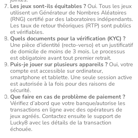
Les jeux sont-ils équitables ?
Oui. Tous les jeux
utilisent un Générateur de Nombres Aléatoires
(RNG) certifié par des laboratoires indépendants.
Les taux de retour théoriques (RTP) sont publics
et vérifiables.
Quels documents pour la vérification (KYC) ?
Une pièce d’identité (recto-verso) et un justificatif
de domicile de moins de 3 mois. Le processus
est obligatoire avant tout premier retrait.
Puis-je jouer sur plusieurs appareils ?
Oui, votre
compte est accessible sur ordinateur,
smartphone et tablette. Une seule session active
est autorisée à la fois pour des raisons de
sécurité.
Que faire en cas de problème de paiement ?
Vérifiez d’abord que votre banque/autorise les
transactions en ligne avec des opérateurs de
jeux agréés. Contactez ensuite le support de
Lucky8 avec les détails de la transaction
échouée.