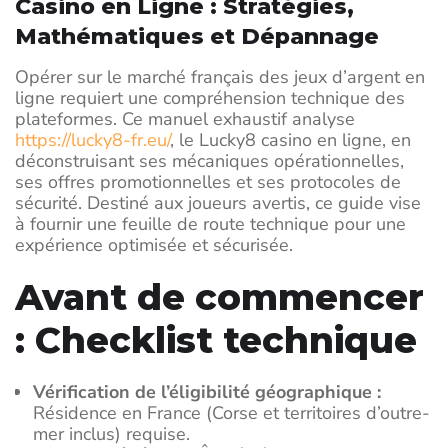
Casino en Ligne : Stratégies,
Mathématiques et Dépannage
Opérer sur le marché français des jeux d’argent en
ligne requiert une compréhension technique des
plateformes. Ce manuel exhaustif analyse
https://lucky8-fr.eu/
, le Lucky8 casino en ligne, en
déconstruisant ses mécaniques opérationnelles,
ses offres promotionnelles et ses protocoles de
sécurité. Destiné aux joueurs avertis, ce guide vise
à fournir une feuille de route technique pour une
expérience optimisée et sécurisée.
Avant de commencer
: Checklist technique
Vérification de l’éligibilité géographique :
Résidence en France (Corse et territoires d’outre-
mer inclus) requise.