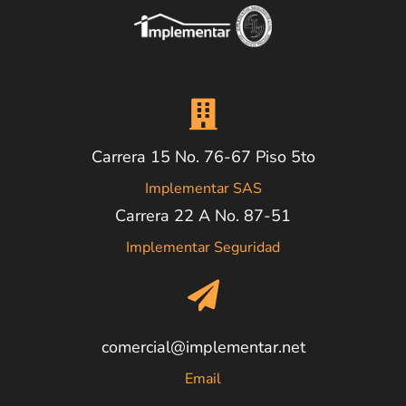
Carrera 15 No. 76-67 Piso 5to
Implementar SAS
Carrera 22 A No. 87-51
Implementar Seguridad
comercial@implementar.net
Email