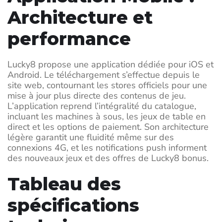
Architecture et
performance
Lucky8 propose une application dédiée pour iOS et
Android. Le téléchargement s’effectue depuis le
site web, contournant les stores officiels pour une
mise à jour plus directe des contenus de jeu.
L’application reprend l’intégralité du catalogue,
incluant les machines à sous, les jeux de table en
direct et les options de paiement. Son architecture
légère garantit une fluidité même sur des
connexions 4G, et les notifications push informent
des nouveaux jeux et des offres de Lucky8 bonus.
Tableau des
spécifications