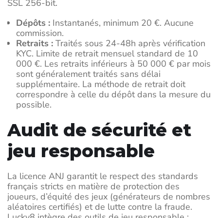
SSL 256-bit.
Dépôts :
Instantanés, minimum 20 €. Aucune
commission.
Retraits :
Traités sous 24-48h après vérification
KYC. Limite de retrait mensuel standard de 10
000 €. Les retraits inférieurs à 50 000 € par mois
sont généralement traités sans délai
supplémentaire. La méthode de retrait doit
correspondre à celle du dépôt dans la mesure du
possible.
Audit de sécurité et
jeu responsable
La licence ANJ garantit le respect des standards
français stricts en matière de protection des
joueurs, d’équité des jeux (générateurs de nombres
aléatoires certifiés) et de lutte contre la fraude.
Lucky8 intègre des outils de jeu responsable :