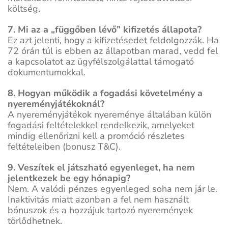
költség.
7. Mi az a „függőben lévő” kifizetés állapota?
Ez azt jelenti, hogy a kifizetésedet feldolgozzák. Ha
72 órán túl is ebben az állapotban marad, vedd fel
a kapcsolatot az ügyfélszolgálattal támogató
dokumentumokkal.
8. Hogyan működik a fogadási követelmény a
nyereményjátékoknál?
A nyereményjátékok nyereménye általában külön
fogadási feltételekkel rendelkezik, amelyeket
mindig ellenőrizni kell a promóció részletes
feltételeiben (bonusz T&C).
9. Veszítek el játszható egyenleget, ha nem
jelentkezek be egy hónapig?
Nem. A valódi pénzes egyenleged soha nem jár le.
Inaktivitás miatt azonban a fel nem használt
bónuszok és a hozzájuk tartozó nyeremények
törlődhetnek.