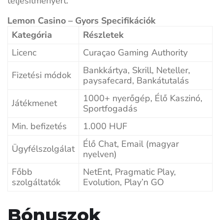
teljesítményért.
Lemon Casino – Gyors Specifikációk
Kategória
Részletek
Licenc
Curaçao Gaming Authority
Bankkártya, Skrill, Neteller,
Fizetési módok
paysafecard, Bankátutalás
1000+ nyerőgép, Élő Kaszinó,
Játékmenet
Sportfogadás
Min. befizetés
1.000 HUF
Élő Chat, Email (magyar
Ügyfélszolgálat
nyelven)
Főbb
NetEnt, Pragmatic Play,
szolgáltatók
Evolution, Play’n GO
Bónuszok