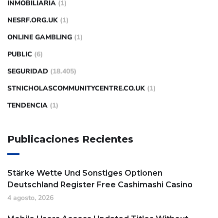
INMOBILIARIA
(1)
NESRF.ORG.UK
(1)
ONLINE GAMBLING
(1)
PUBLIC
(6)
SEGURIDAD
(18.405)
STNICHOLASCOMMUNITYCENTRE.CO.UK
(1)
TENDENCIA
(1)
Publicaciones Recientes
Stärke Wette Und Sonstiges Optionen
Deutschland Register Free Cashimashi Casino
4 agosto, 2026