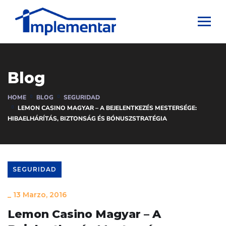
Blog
HOME
BLOG
SEGURIDAD
LEMON CASINO MAGYAR – A BEJELENTKEZÉS MESTERSÉGE:
HIBAELHÁRÍTÁS, BIZTONSÁG ÉS BÓNUSZSTRATÉGIA
SEGURIDAD
_
13 Marzo, 2016
Lemon Casino Magyar – A