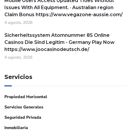
Mobile Users Access Updated Titles Without
Issues With All Equipment. · Australian region
Claim Bonus https://www.vegazone-aussie.com/
4 agosto, 2026
Sicherheitssystem Atomnummer 85 Online
Casinos Die Sind Legitim ◦ Germany Play Now
https://www.joocasinodeutsch.de/
4 agosto, 2026
Servicios
Propiedad Horizontal
Servicios Generales
Seguridad Privada
Inmobiliaria