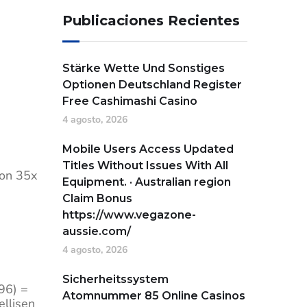
Publicaciones Recientes
Stärke Wette Und Sonstiges
Optionen Deutschland Register
Free Cashimashi Casino
4 agosto, 2026
Mobile Users Access Updated
Titles Without Issues With All
 on 35x
Equipment. · Australian region
Claim Bonus
https://www.vegazone-
aussie.com/
4 agosto, 2026
Sicherheitssystem
,96) =
Atomnummer 85 Online Casinos
llisen