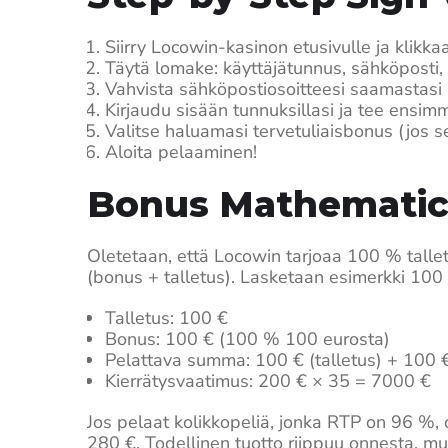
Siirry Locowin-kasinon etusivulle ja klikka
Täytä lomake: käyttäjätunnus, sähköposti, 
Vahvista sähköpostiosoitteesi saamastasi l
Kirjaudu sisään tunnuksillasi ja tee ensimm
Valitse haluamasi tervetuliaisbonus (jos se
Aloita pelaaminen!
Bonus Mathematic
Oletetaan, että Locowin tarjoaa 100 % talle
(bonus + talletus). Lasketaan esimerkki 100 
Talletus: 100 €
Bonus: 100 € (100 % 100 eurosta)
Pelattava summa: 100 € (talletus) + 100 
Kierrätysvaatimus: 200 € × 35 = 7000 €
Jos pelaat kolikkopeliä, jonka RTP on 96 %, 
280 €. Todellinen tuotto riippuu onnesta, 