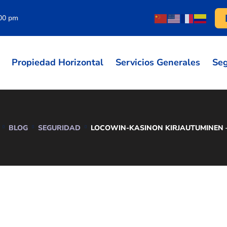
.00 pm
Propiedad Horizontal
Servicios Generales
Seg
BLOG
SEGURIDAD
LOCOWIN-KASINON KIRJAUTUMINEN – 