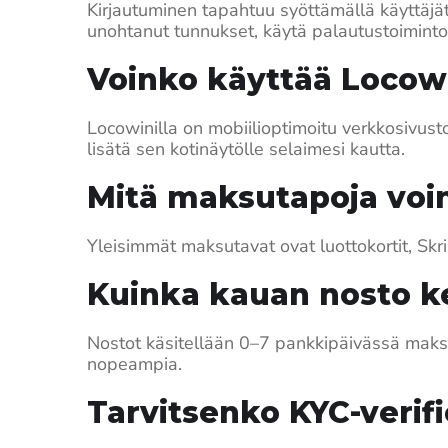
Kirjautuminen tapahtuu syöttämällä käyttäjät
unohtanut tunnukset, käytä palautustoiminto
Voinko käyttää Locowi
Locowinilla on mobiilioptimoitu verkkosivust
lisätä sen kotinäytölle selaimesi kautta.
Mitä maksutapoja voi
Yleisimmät maksutavat ovat luottokortit, Skrill
Kuinka kauan nosto k
Nostot käsitellään 0–7 pankkipäivässä maksut
nopeampia.
Tarvitsenko KYC-verifi