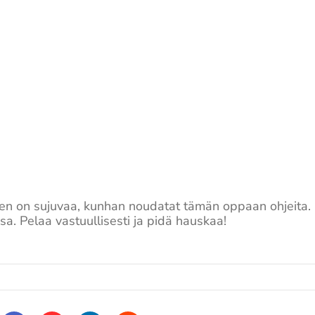
nen on sujuvaa, kunhan noudatat tämän oppaan ohjeita.
sa. Pelaa vastuullisesti ja pidä hauskaa!