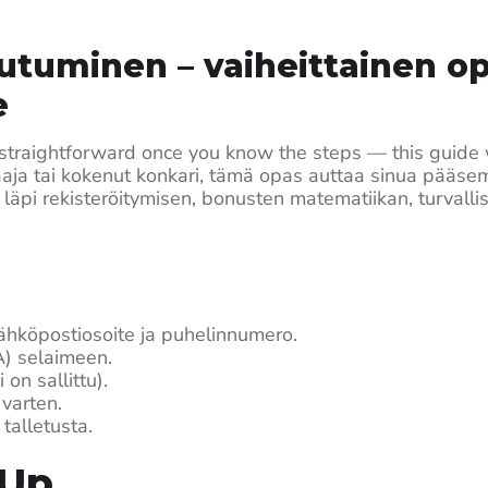
utuminen – vaiheittainen o
e
 straightforward once you know the steps — this guide
laaja tai kokenut konkari, tämä opas auttaa sinua pääs
äpi rekisteröitymisen, bonusten matematiikan, turvall
sähköpostiosoite ja puhelinnumero.
A) selaimeen.
on sallittu).
 varten.
talletusta.
-Up