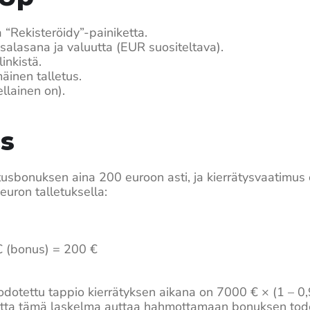
a “Rekisteröidy”-painiketta.
salasana ja valuutta (EUR suositeltava).
inkistä.
äinen talletus.
llainen on).
s
tusbonuksen aina 200 euroon asti, ja kierrätysvaatimus
euron talletuksella:
€ (bonus) = 200 €
odotettu tappio kierrätyksen aikana on 7000 € × (1 – 0
mutta tämä laskelma auttaa hahmottamaan bonuksen tode