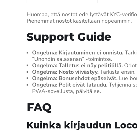
Huomaa, että nostot edellyttävät KYC-verifio
Pienemmät nostot käsitellään nopeammin.
Support Guide
Ongelma: Kirjautuminen ei onnistu.
Tarki
“Unohdin salasanan” -toimintoa.
Ongelma: Talletus ei näy pelitilillä.
Odota 
Ongelma: Nosto viivästyy.
Tarkista ensin, 
Ongelma: Bonusehdot epäselvät.
Lue bonu
Ongelma: Pelit eivät lataudu.
Tyhjennä se
PWA-sovellusta, päivitä se.
FAQ
Kuinka kirjaudun Loco