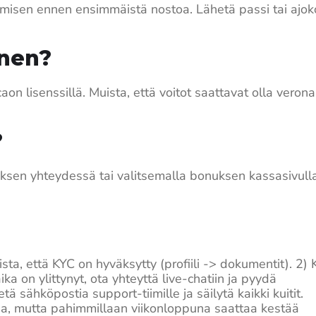
amisen ennen ensimmäistä nostoa. Lähetä passi tai ajokor
inen?
on lisenssillä. Muista, että voitot saattavat olla verona
?
uksen yhteydessä tai valitsemalla bonuksen kassasivull
kista, että KYC on hyväksytty (profiili -> dokumentit). 2)
ika on ylittynyt, ota yhteyttä live-chatiin ja pyydä
etä sähköpostia support-tiimille ja säilytä kaikki kuitit.
sa, mutta pahimmillaan viikonloppuna saattaa kestää