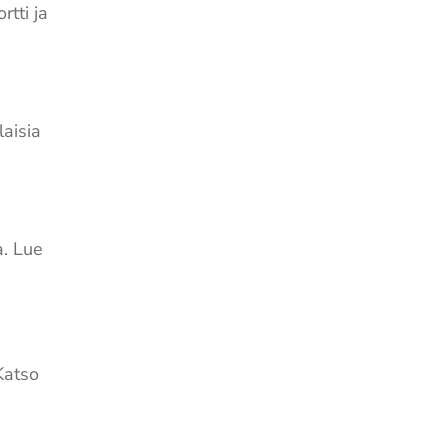
tti ja
laisia
a. Lue
 Katso