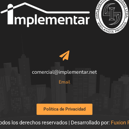
comercial@implementar.net
Email
Política de Privacidad
dos los derechos reservados | Desarrollado por:
Fuxion 