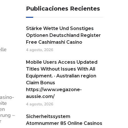
Publicaciones Recientes
Stärke Wette Und Sonstiges
Optionen Deutschland Register
Free Cashimashi Casino
lle
4 agosto, 2026
Mobile Users Access Updated
Titles Without Issues With All
Equipment. · Australian region
Claim Bonus
https://www.vegazone-
asino-
aussie.com/
ite
4 agosto, 2026
len
erung –
Sicherheitssystem
r
Atomnummer 85 Online Casinos