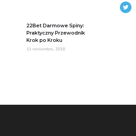
22Bet Darmowe Spiny:
Praktyczny Przewodnik
Krok po Kroku
11 noviembre, 2018