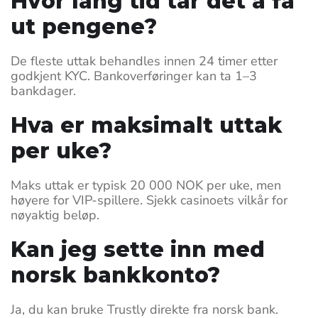
Hvor lang tid tar det å få
ut pengene?
De fleste uttak behandles innen 24 timer etter
godkjent KYC. Bankoverføringer kan ta 1–3
bankdager.
Hva er maksimalt uttak
per uke?
Maks uttak er typisk 20 000 NOK per uke, men
høyere for VIP-spillere. Sjekk casinoets vilkår for
nøyaktig beløp.
Kan jeg sette inn med
norsk bankkonto?
Ja, du kan bruke Trustly direkte fra norsk bank.