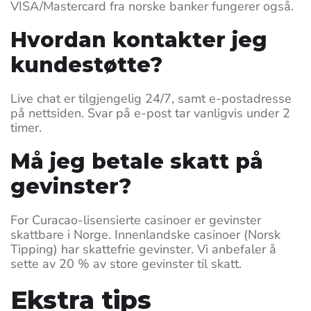
VISA/Mastercard fra norske banker fungerer også.
Hvordan kontakter jeg
kundestøtte?
Live chat er tilgjengelig 24/7, samt e-postadresse
på nettsiden. Svar på e-post tar vanligvis under 2
timer.
Må jeg betale skatt på
gevinster?
For Curacao-lisensierte casinoer er gevinster
skattbare i Norge. Innenlandske casinoer (Norsk
Tipping) har skattefrie gevinster. Vi anbefaler å
sette av 20 % av store gevinster til skatt.
Ekstra tips