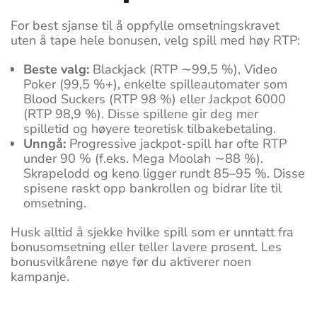
For best sjanse til å oppfylle omsetningskravet
uten å tape hele bonusen, velg spill med høy RTP:
Beste valg:
Blackjack (RTP ∼99,5 %), Video
Poker (99,5 %+), enkelte spilleautomater som
Blood Suckers (RTP 98 %) eller Jackpot 6000
(RTP 98,9 %). Disse spillene gir deg mer
spilletid og høyere teoretisk tilbakebetaling.
Unngå:
Progressive jackpot-spill har ofte RTP
under 90 % (f.eks. Mega Moolah ∼88 %).
Skrapelodd og keno ligger rundt 85–95 %. Disse
spisene raskt opp bankrollen og bidrar lite til
omsetning.
Husk alltid å sjekke hvilke spill som er unntatt fra
bonusomsetning eller teller lavere prosent. Les
bonusvilkårene nøye før du aktiverer noen
kampanje.