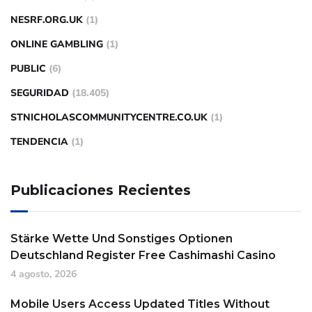
NESRF.ORG.UK
(1)
ONLINE GAMBLING
(1)
PUBLIC
(6)
SEGURIDAD
(18.405)
STNICHOLASCOMMUNITYCENTRE.CO.UK
(1)
TENDENCIA
(1)
Publicaciones Recientes
Stärke Wette Und Sonstiges Optionen
Deutschland Register Free Cashimashi Casino
4 agosto, 2026
Mobile Users Access Updated Titles Without