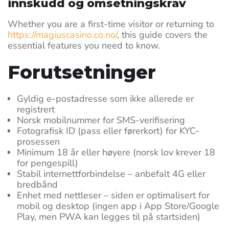
innskudd og omsetningskrav
Whether you are a first-time visitor or returning to
https://magiuscasino.co.no/
, this guide covers the
essential features you need to know.
Forutsetninger
Gyldig e-postadresse som ikke allerede er
registrert
Norsk mobilnummer for SMS-verifisering
Fotografisk ID (pass eller førerkort) for KYC-
prosessen
Minimum 18 år eller høyere (norsk lov krever 18
for pengespill)
Stabil internettforbindelse – anbefalt 4G eller
bredbånd
Enhet med nettleser – siden er optimalisert for
mobil og desktop (ingen app i App Store/Google
Play, men PWA kan legges til på startsiden)