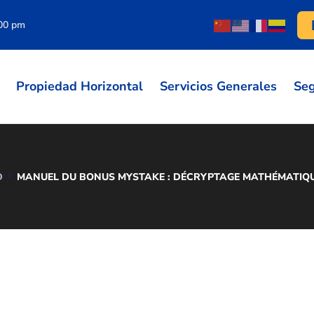
.00 pm
Propiedad Horizontal
Servicios Generales
Seg
D
MANUEL DU BONUS MYSTAKE : DÉCRYPTAGE MATHÉMATIQUE 