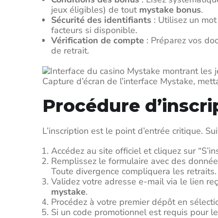
jeux éligibles) de tout
mystake bonus
.
Sécurité des identifiants
: Utilisez un mot
facteurs si disponible.
Vérification de compte
: Préparez vos doc
de retrait.
Capture d’écran de l’interface Mystake, metta
Procédure d’inscri
L’inscription est le point d’entrée critique. 
Accédez au site officiel et cliquez sur “S’ins
Remplissez le formulaire avec des donné
Toute divergence compliquera les retraits.
Validez votre adresse e-mail via le lien reç
mystake
.
Procédez à votre premier dépôt en sélecti
Si un code promotionnel est requis pour l