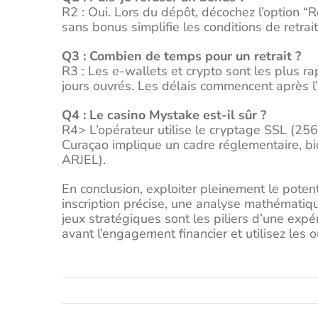
R2 : Oui. Lors du dépôt, décochez l’option “R
sans bonus simplifie les conditions de retrait
Q3 : Combien de temps pour un retrait ?
R3 : Les e-wallets et crypto sont les plus r
jours ouvrés. Les délais commencent après l’
Q4 : Le casino Mystake est-il sûr ?
R4> L’opérateur utilise le cryptage SSL (256
Curaçao implique un cadre réglementaire, bi
ARJEL).
En conclusion, exploiter pleinement le pot
inscription précise, une analyse mathématiq
jeux stratégiques sont les piliers d’une expé
avant l’engagement financier et utilisez les 