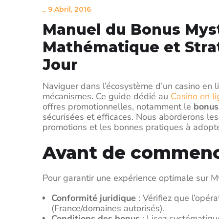
_
9 Abril, 2016
Manuel du Bonus Myst
Mathématique et Strat
Jour
Naviguer dans l’écosystème d’un casino en 
mécanismes. Ce guide dédié au
Casino en l
offres promotionnelles, notamment le
bonus
sécurisées et efficaces. Nous aborderons les
promotions et les bonnes pratiques à adopte
Avant de commence
Pour garantir une expérience optimale sur My
Conformité juridique
: Vérifiez que l’opér
(France/domaines autorisés).
Conditions des bonus
: Lisez systématiqu