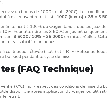
l.
cevez un bonus de 100€ (total : 200€). Les conditions
al à miser avant retrait est :
100€ (bonus) x 35 = 3 5
généralement à 100% du wager, tandis que les jeux de
’à 10%. Pour atteindre les 3 500€ en jouant uniquement
 miser :
3 500€ / 10% = 35 000€
en mises réelles. Cett
ur la réalisabilité d’un bonus.
ux à contribution élevée (slots) et à RTP (Retour au Joueu
re bankroll pendant le cycle de mise.
tes (FAQ Technique)
 vérifié (KYC), non-respect des conditions de mise du
b
 solde disponible après application du wager, ou utilisat
le retrait.