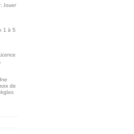
. Jouer
e 1 à 5
licence
,
Une
choix de
règles