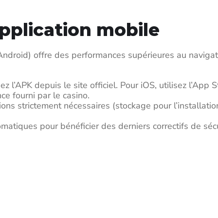
application mobile
 Android) offre des performances supérieures au naviga
z l’APK depuis le site officiel. Pour iOS, utilisez l’App S
nce fourni par le casino.
ons strictement nécessaires (stockage pour l’installatio
omatiques pour bénéficier des derniers correctifs de sécu