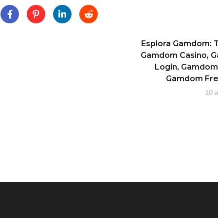
Esplora Gamdom: T
Gamdom Casino, 
Login, Gamdom 
Gamdom Fre
10 a