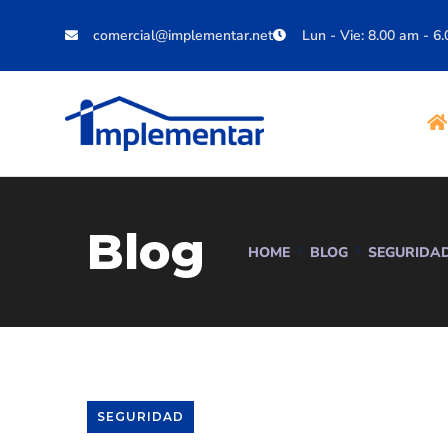
comercial@implementar.net
Lun - Vie: 8.00 am - 6
Blog
HOME
BLOG
SEGURIDA
SEGURIDAD