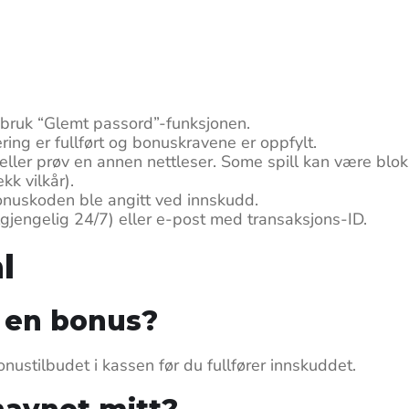
 bruk “Glemt passord”-funksjonen.
ering er fullført og bonuskravene er oppfylt.
ller prøv en annen nettleser. Some spill kan være blokk
k vilkår).
onuskoden ble angitt ved innskudd.
ilgjengelig 24/7) eller e-post med transaksjons-ID.
l
g en bonus?
ustilbudet i kassen før du fullfører innskuddet.