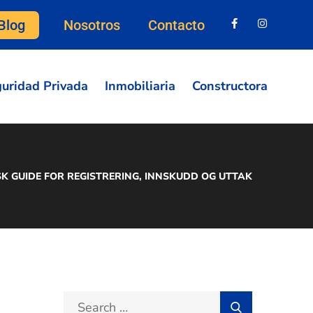
Blog
Nosotros
Contacto
uridad Privada
Inmobiliaria
Constructora
K GUIDE FOR REGISTRERING, INNSKUDD OG UTTAK