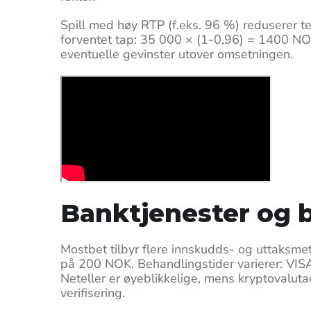
Spill med høy RTP (f.eks. 96 %) reduserer 
forventet tap: 35 000 × (1-0,96) = 1400 NO
eventuelle gevinster utover omsetningen.
Banktjenester og b
Mostbet tilbyr flere innskudds- og uttaksme
på 200 NOK. Behandlingstider varierer: VIS
Neteller er øyeblikkelige, mens kryptovaluta
verifisering.