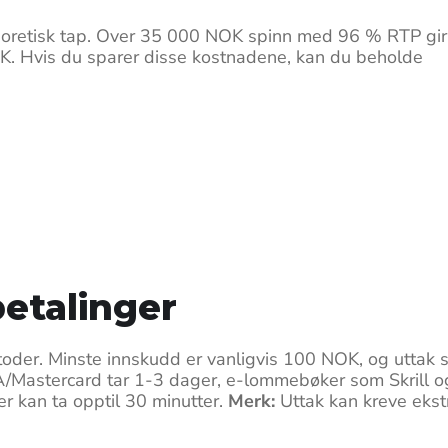
teoretisk tap. Over 35 000 NOK spinn med 96 % RTP gir
K. Hvis du sparer disse kostnadene, kan du beholde
etalinger
toder. Minste innskudd er vanligvis 100 NOK, og uttak s
A/Mastercard tar 1-3 dager, e-lommebøker som Skrill o
er kan ta opptil 30 minutter.
Merk:
Uttak kan kreve ekst