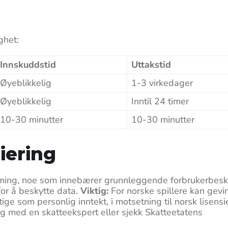
ghet:
Innskuddstid
Uttakstid
Øyeblikkelig
1-3 virkedager
Øyeblikkelig
Inntil 24 timer
10-30 minutter
10-30 minutter
iering
aming, noe som innebærer grunnleggende forbrukerbesky
for å beskytte data.
Viktig:
For norske spillere kan gevin
ige som personlig inntekt, i motsetning til norsk lisensi
deg med en skatteekspert eller sjekk Skatteetatens