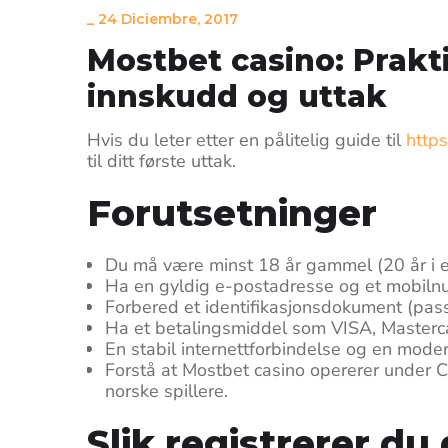
_
24 Diciembre, 2017
Mostbet casino: Prakti
innskudd og uttak
Hvis du leter etter en pålitelig guide til
https
til ditt første uttak.
Forutsetninger
Du må være minst 18 år gammel (20 år i en
Ha en gyldig e-postadresse og et mobilnum
Forbered et identifikasjonsdokument (pass 
Ha et betalingsmiddel som VISA, Mastercard
En stabil internettforbindelse og en moder
Forstå at Mostbet casino opererer under Cu
norske spillere.
Slik registrerer du