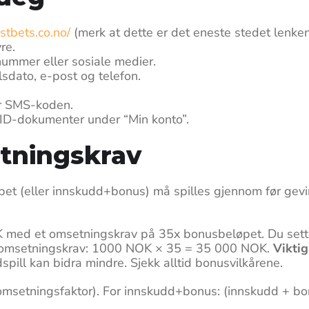
stbets.co.no/
(merk at dette er det eneste stedet lenken
re.
nummer eller sosiale medier.
lsdato, e-post og telefon.
er SMS-koden.
p ID-dokumenter under “Min konto”.
etningskrav
et (eller innskudd+bonus) må spilles gjennom før gevi
med et omsetningskrav på 35x bonusbeløpet. Du sett
 omsetningskrav: 1000 NOK × 35 = 35 000 NOK.
Viktig
pill kan bidra mindre. Sjekk alltid bonusvilkårene.
msetningsfaktor). For innskudd+bonus: (innskudd + bo