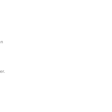
an
er.