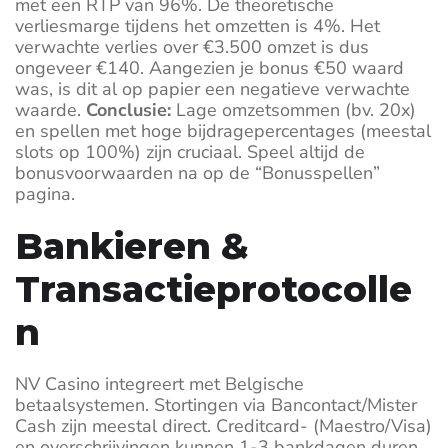
met een RTP van 96%. De theoretische
verliesmarge tijdens het omzetten is 4%. Het
verwachte verlies over €3.500 omzet is dus
ongeveer €140. Aangezien je bonus €50 waard
was, is dit al op papier een negatieve verwachte
waarde.
Conclusie:
Lage omzetsommen (bv. 20x)
en spellen met hoge bijdragepercentages (meestal
slots op 100%) zijn cruciaal. Speel altijd de
bonusvoorwaarden na op de “Bonusspellen”
pagina.
Bankieren &
Transactieprotocolle
n
NV Casino integreert met Belgische
betaalsystemen. Stortingen via Bancontact/Mister
Cash zijn meestal direct. Creditcard- (Maestro/Visa)
en overschrijvingen kunnen 1-3 bankdagen duren.