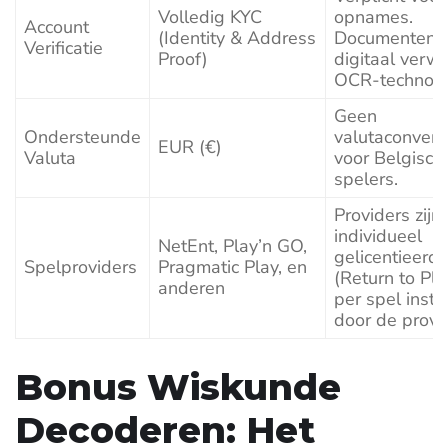
Volledig KYC
opnames.
Account
(Identity & Address
Documenten 
Verificatie
Proof)
digitaal verw
OCR-technolo
Geen
Ondersteunde
valutaconvers
EUR (€)
Valuta
voor Belgisch
spelers.
Providers zijn
individueel
NetEnt, Play’n GO,
gelicentieerd
Spelproviders
Pragmatic Play, en
(Return to Pla
anderen
per spel inste
door de provi
Bonus Wiskunde
Decoderen: Het