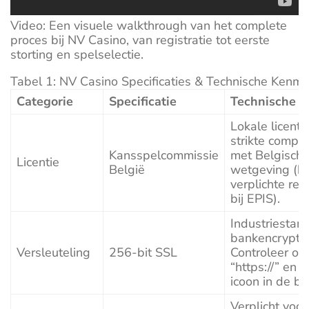
Video: Een visuele walkthrough van het complete
proces bij NV Casino, van registratie tot eerste
storting en spelselectie.
Tabel 1: NV Casino Specificaties & Technische Kenm
Categorie
Specificatie
Technische No
Lokale licenti
strikte compli
Kansspelcommissie
met Belgisch
Licentie
België
wetgeving (bv
verplichte regi
bij EPIS).
Industriestan
bankencryptie
Versleuteling
256-bit SSL
Controleer op
“https://” en h
icoon in de br
Verplicht voor