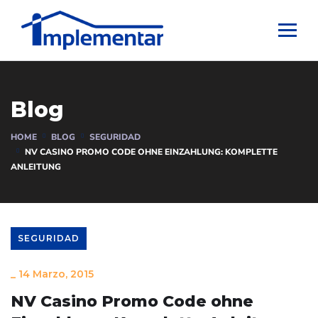
Blog
HOME
BLOG
SEGURIDAD
NV CASINO PROMO CODE OHNE EINZAHLUNG: KOMPLETTE
ANLEITUNG
SEGURIDAD
_
14 Marzo, 2015
NV Casino Promo Code ohne