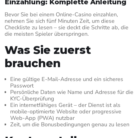
Einzahlung: Komplette Anleitung
Bevor Sie bei einem Online-Casino einzahlen,
nehmen Sie sich fünf Minuten Zeit, um diese
Checkliste zu lesen – sie deckt die Schritte ab, die
die meisten Spieler überspringen.
Was Sie zuerst
brauchen
Eine gültige E-Mail-Adresse und ein sicheres
Passwort
Persönliche Daten wie Name und Adresse für die
KYC-Überprüfung
Ein internetfähiges Gerät – der Dienst ist als
mobile-optimierte Website oder progressive
Web-App (PWA) nutzbar
Zeit, um die Bonusbedingungen genau zu lesen