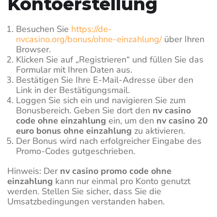
Kontoerstellung
Besuchen Sie
https://de-
nvcasino.org/bonus/ohne-einzahlung/
über Ihren
Browser.
Klicken Sie auf „Registrieren“ und füllen Sie das
Formular mit Ihren Daten aus.
Bestätigen Sie Ihre E-Mail-Adresse über den
Link in der Bestätigungsmail.
Loggen Sie sich ein und navigieren Sie zum
Bonusbereich. Geben Sie dort den
nv casino
code ohne einzahlung
ein, um den
nv casino 20
euro bonus ohne einzahlung
zu aktivieren.
Der Bonus wird nach erfolgreicher Eingabe des
Promo-Codes gutgeschrieben.
Hinweis: Der
nv casino promo code ohne
einzahlung
kann nur einmal pro Konto genutzt
werden. Stellen Sie sicher, dass Sie die
Umsatzbedingungen verstanden haben.