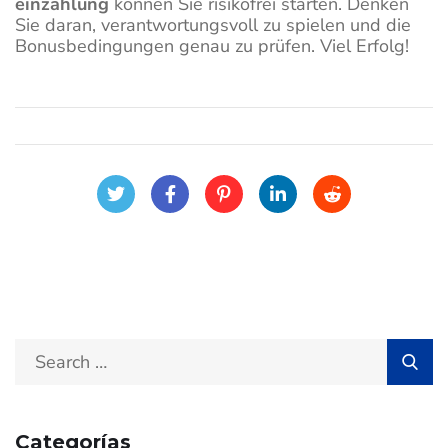
einzahlung
können Sie risikofrei starten. Denken
Sie daran, verantwortungsvoll zu spielen und die
Bonusbedingungen genau zu prüfen. Viel Erfolg!
Categorías