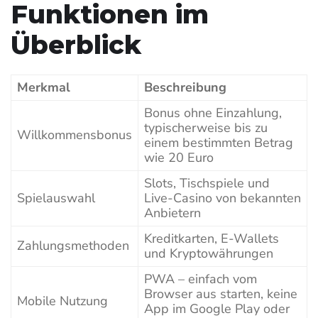
Funktionen im
Überblick
Merkmal
Beschreibung
Bonus ohne Einzahlung,
typischerweise bis zu
Willkommensbonus
einem bestimmten Betrag
wie 20 Euro
Slots, Tischspiele und
Spielauswahl
Live-Casino von bekannten
Anbietern
Kreditkarten, E-Wallets
Zahlungsmethoden
und Kryptowährungen
PWA – einfach vom
Browser aus starten, keine
Mobile Nutzung
App im Google Play oder