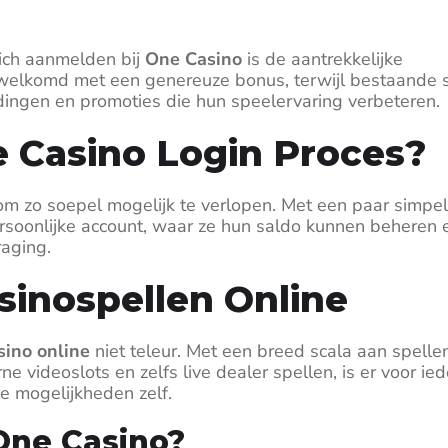
ich aanmelden bij
One Casino
is de aantrekkelijke
welkomd met een genereuze bonus, terwijl bestaande 
dingen en promoties die hun speelervaring verbeteren.
 Casino Login Proces?
m zo soepel mogelijk te verlopen. Met een paar simpe
soonlijke account, waar ze hun saldo kunnen beheren 
raging.
sinospellen Online
ino online
niet teleur. Met een breed scala aan spelle
e videoslots en zelfs live dealer spellen, is er voor ie
e mogelijkheden zelf.
One Casino?