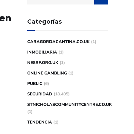
 en
Categorías
CARAGORDACANTINA.CO.UK
(1)
INMOBILIARIA
(1)
NESRF.ORG.UK
(1)
ONLINE GAMBLING
(1)
PUBLIC
(6)
SEGURIDAD
(18.405)
STNICHOLASCOMMUNITYCENTRE.CO.UK
(1)
TENDENCIA
(1)