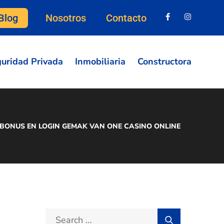
Blog
Nosotros
Contacto
uridad Privada
Inmobiliaria
Constructora
 BONUS EN LOGIN GEMAK VAN ONE CASINO ONLINE