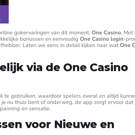
nline gokervaringen van dit moment:
One Casino
. Met 
ekkelijke bonussen en eenvoudig
One Casino login
-pro
iefhebber. Laten we eens in detail kijken naar wat
One C
lijk via de One Casino
ijk te gebruiken, waardoor spelers overal en altijd kunn
 je nu thuis bent of onderweg, de app zorgt ervoor dat j
spanning en sensatie.
ssen voor Nieuwe en