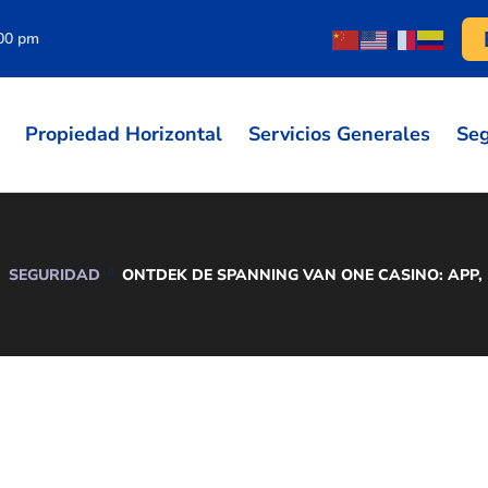
.00 pm
Propiedad Horizontal
Servicios Generales
Seg
SEGURIDAD
ONTDEK DE SPANNING VAN ONE CASINO: APP,