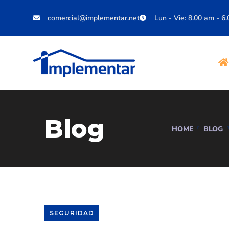
comercial@implementar.net
Lun - Vie: 8.00 am - 6
Blog
HOME
BLOG
SEGURIDAD