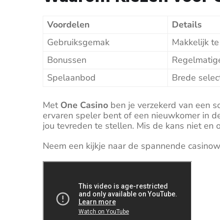
Voordelen
Details
Gebruiksgemak
Makkelijk te
Bonussen
Regelmatig
Spelaanbod
Brede selec
Met
One Casino
ben je verzekerd van een so
ervaren speler bent of een nieuwkomer in de 
jou tevreden te stellen. Mis de kans niet e
Neem een ​​kijkje naar de spannende casino