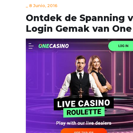
_
8 Junio, 2016
Ontdek de Spanning v
Login Gemak van One 