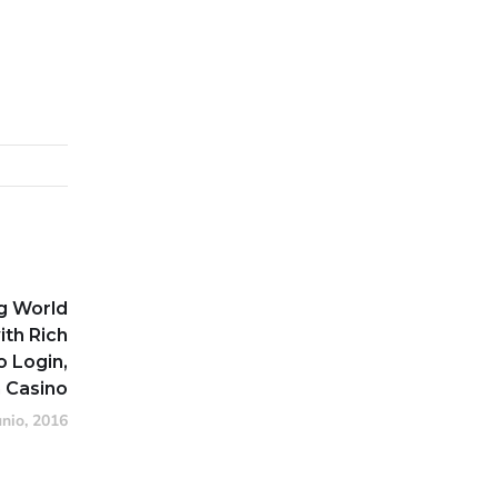
ng World
ith Rich
o Login,
n Casino
unio, 2016