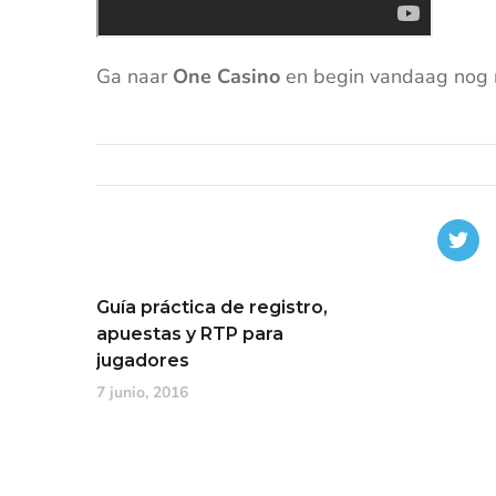
Ga naar
One Casino
en begin vandaag nog 
Guía práctica de registro,
apuestas y RTP para
jugadores
7 junio, 2016