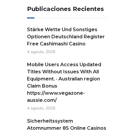
Publicaciones Recientes
Stärke Wette Und Sonstiges
Optionen Deutschland Register
Free Cashimashi Casino
4 agosto, 2026
Mobile Users Access Updated
Titles Without Issues With All
Equipment. · Australian region
Claim Bonus
https://www.vegazone-
aussie.com/
4 agosto, 2026
Sicherheitssystem
Atomnummer 85 Online Casinos