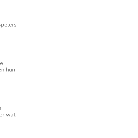
spelers
le
en hun
n
der wat