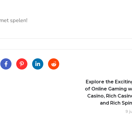
met spelen!
Explore the Exciti
of Online Gaming w
Casino, Rich Casin
and Rich Spi
9 j