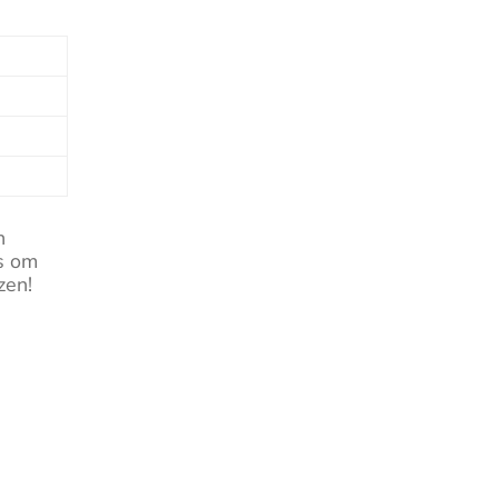
n
is om
zen!