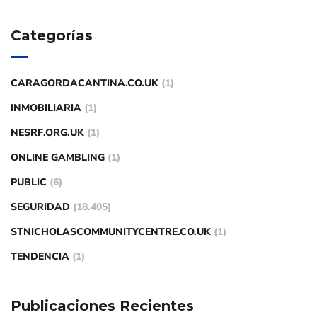
Categorías
CARAGORDACANTINA.CO.UK
(1)
INMOBILIARIA
(1)
NESRF.ORG.UK
(1)
ONLINE GAMBLING
(1)
PUBLIC
(6)
SEGURIDAD
(18.405)
STNICHOLASCOMMUNITYCENTRE.CO.UK
(1)
TENDENCIA
(1)
Publicaciones Recientes