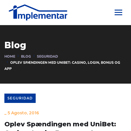
Blog
HOME
BLOG
SEGURIDAD
OPLEV SPÆNDINGEN MED UNIBET: CASINO, LOGIN, BONUS OG
APP
SEGURIDAD
_
5 Agosto, 2016
Oplev Spændingen med UniBet: