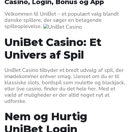
Casino, Login, Bonus og App
Velkommen til UniBet – et populært valg blandt
danske spillere, der søger en betagende
spilleoplevelse.
UniBet Casino: Et
Univers af Spil
UniBet Casino tilbyder et bredt udvalg af spil, der
imødekommer enhver smag. Uanset om du er til
klassiske slots, bordspil som roulette og blackjack,
eller live casino, finder du det hele her. Med et
væld af muligheder er der altid noget nyt at
udforske.
Nem og Hurtig
UniBet Login