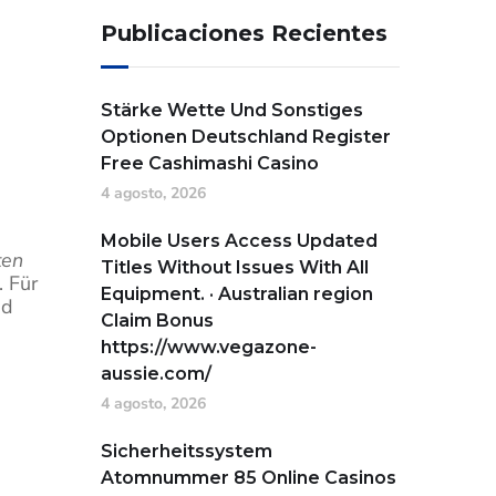
Publicaciones Recientes
Stärke Wette Und Sonstiges
Optionen Deutschland Register
Free Cashimashi Casino
4 agosto, 2026
Mobile Users Access Updated
ten
Titles Without Issues With All
. Für
Equipment. · Australian region
nd
Claim Bonus
https://www.vegazone-
aussie.com/
4 agosto, 2026
Sicherheitssystem
Atomnummer 85 Online Casinos