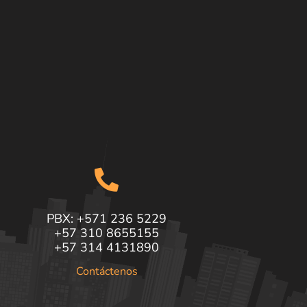
PBX: +571 236 5229
+57 310 8655155
+57 314 4131890
Contáctenos