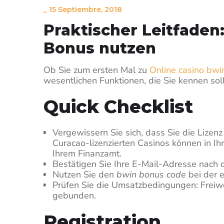
_
15 Septiembre, 2018
Praktischer Leitfaden
Bonus nutzen
Ob Sie zum ersten Mal zu
Online casino bwi
wesentlichen Funktionen, die Sie kennen soll
Quick Checklist
Vergewissern Sie sich, dass Sie die Lize
Curacao-lizenzierten Casinos können in Ih
Ihrem Finanzamt.
Bestätigen Sie Ihre E-Mail-Adresse nach d
Nutzen Sie den
bwin bonus code
bei der 
Prüfen Sie die Umsatzbedingungen: Frei
gebunden.
Registration