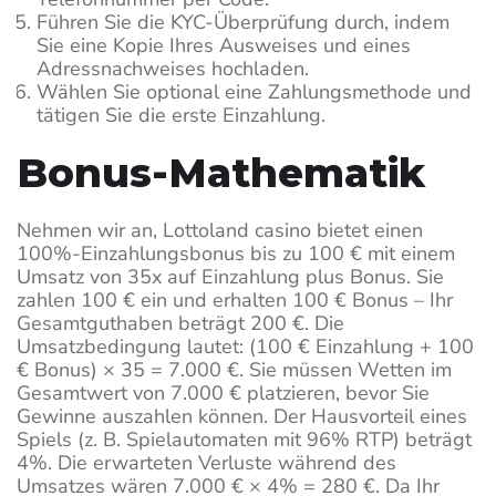
Führen Sie die KYC-Überprüfung durch, indem
Sie eine Kopie Ihres Ausweises und eines
Adressnachweises hochladen.
Wählen Sie optional eine Zahlungsmethode und
tätigen Sie die erste Einzahlung.
Bonus-Mathematik
Nehmen wir an, Lottoland casino bietet einen
100%-Einzahlungsbonus bis zu 100 € mit einem
Umsatz von 35x auf Einzahlung plus Bonus. Sie
zahlen 100 € ein und erhalten 100 € Bonus – Ihr
Gesamtguthaben beträgt 200 €. Die
Umsatzbedingung lautet: (100 € Einzahlung + 100
€ Bonus) × 35 = 7.000 €. Sie müssen Wetten im
Gesamtwert von 7.000 € platzieren, bevor Sie
Gewinne auszahlen können. Der Hausvorteil eines
Spiels (z. B. Spielautomaten mit 96% RTP) beträgt
4%. Die erwarteten Verluste während des
Umsatzes wären 7.000 € × 4% = 280 €. Da Ihr