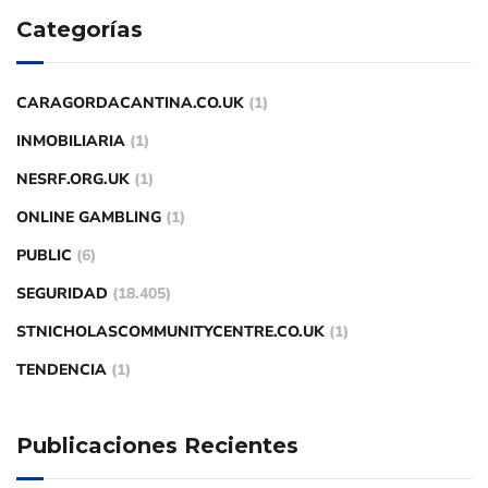
Categorías
CARAGORDACANTINA.CO.UK
(1)
INMOBILIARIA
(1)
NESRF.ORG.UK
(1)
ONLINE GAMBLING
(1)
PUBLIC
(6)
SEGURIDAD
(18.405)
STNICHOLASCOMMUNITYCENTRE.CO.UK
(1)
TENDENCIA
(1)
Publicaciones Recientes