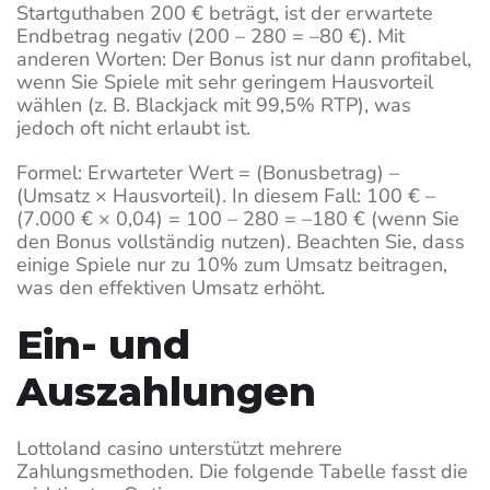
Startguthaben 200 € beträgt, ist der erwartete
Endbetrag negativ (200 – 280 = –80 €). Mit
anderen Worten: Der Bonus ist nur dann profitabel,
wenn Sie Spiele mit sehr geringem Hausvorteil
wählen (z. B. Blackjack mit 99,5% RTP), was
jedoch oft nicht erlaubt ist.
Formel: Erwarteter Wert = (Bonusbetrag) –
(Umsatz × Hausvorteil). In diesem Fall: 100 € –
(7.000 € × 0,04) = 100 – 280 = –180 € (wenn Sie
den Bonus vollständig nutzen). Beachten Sie, dass
einige Spiele nur zu 10% zum Umsatz beitragen,
was den effektiven Umsatz erhöht.
Ein- und
Auszahlungen
Lottoland casino unterstützt mehrere
Zahlungsmethoden. Die folgende Tabelle fasst die