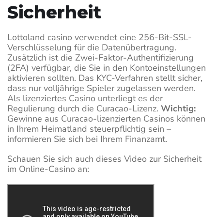
Sicherheit
Lottoland casino verwendet eine 256-Bit-SSL-
Verschlüsselung für die Datenübertragung.
Zusätzlich ist die Zwei-Faktor-Authentifizierung
(2FA) verfügbar, die Sie in den Kontoeinstellungen
aktivieren sollten. Das KYC-Verfahren stellt sicher,
dass nur volljährige Spieler zugelassen werden.
Als lizenziertes Casino unterliegt es der
Regulierung durch die Curacao-Lizenz.
Wichtig:
Gewinne aus Curacao-lizenzierten Casinos können
in Ihrem Heimatland steuerpflichtig sein –
informieren Sie sich bei Ihrem Finanzamt.
Schauen Sie sich auch dieses Video zur Sicherheit
im Online-Casino an: