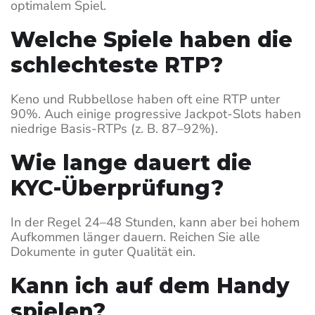
optimalem Spiel.
Welche Spiele haben die
schlechteste RTP?
Keno und Rubbellose haben oft eine RTP unter
90%. Auch einige progressive Jackpot-Slots haben
niedrige Basis-RTPs (z. B. 87–92%).
Wie lange dauert die
KYC-Überprüfung?
In der Regel 24–48 Stunden, kann aber bei hohem
Aufkommen länger dauern. Reichen Sie alle
Dokumente in guter Qualität ein.
Kann ich auf dem Handy
spielen?