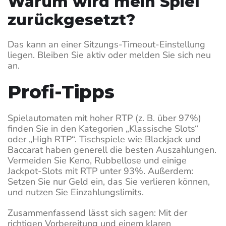
Warum wird mein Spiel
zurückgesetzt?
Das kann an einer Sitzungs-Timeout-Einstellung
liegen. Bleiben Sie aktiv oder melden Sie sich neu
an.
Profi-Tipps
Spielautomaten mit hoher RTP (z. B. über 97%)
finden Sie in den Kategorien „Klassische Slots“
oder „High RTP“. Tischspiele wie Blackjack und
Baccarat haben generell die besten Auszahlungen.
Vermeiden Sie Keno, Rubbellose und einige
Jackpot-Slots mit RTP unter 93%. Außerdem:
Setzen Sie nur Geld ein, das Sie verlieren können,
und nutzen Sie Einzahlungslimits.
Zusammenfassend lässt sich sagen: Mit der
richtigen Vorbereitung und einem klaren