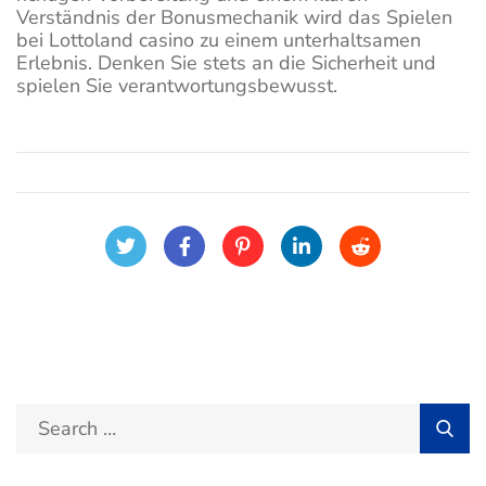
Verständnis der Bonusmechanik wird das Spielen
bei Lottoland casino zu einem unterhaltsamen
Erlebnis. Denken Sie stets an die Sicherheit und
spielen Sie verantwortungsbewusst.