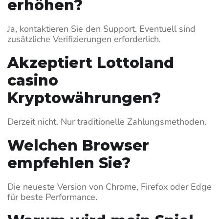
erhöhen?
Ja, kontaktieren Sie den Support. Eventuell sind
zusätzliche Verifizierungen erforderlich.
Akzeptiert Lottoland
casino
Kryptowährungen?
Derzeit nicht. Nur traditionelle Zahlungsmethoden.
Welchen Browser
empfehlen Sie?
Die neueste Version von Chrome, Firefox oder Edge
für beste Performance.