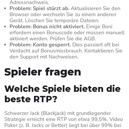
Adressnachweis.
Problem: Spiel stürzt ab.
Aktualisieren Sie den
Browser oder wechseln Sie zu einem anderen
Gerät. Löschen Sie temporäre Dateien.
Problem: Bonus nicht aktiviert.
Einige Boni
erfordern einen Bonuscode oder müssen manuell
aktiviert werden. Prüfen Sie die AGB.
Problem: Konto gesperrt.
Dies passiert oft bei
Verdacht auf Bonusmissbrauch. Kontaktieren Sie
den Support mit Nachweisen.
Spieler fragen
Welche Spiele bieten die
beste RTP?
Schwarzer Jack (Blackjack) mit grundlegender
Strategie erreicht eine RTP von etwa 99,5%. Video
Poker (z. B. Jacks or Better) liegt bei über 99% bei