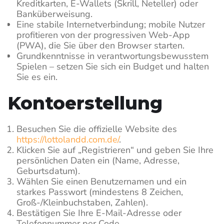
Kreditkarten, E-Wallets (Skrill, Neteller) oder
Banküberweisung.
Eine stabile Internetverbindung; mobile Nutzer
profitieren von der progressiven Web-App
(PWA), die Sie über den Browser starten.
Grundkenntnisse in verantwortungsbewusstem
Spielen – setzen Sie sich ein Budget und halten
Sie es ein.
Kontoerstellung
Besuchen Sie die offizielle Website des
https://lottolandd.com.de/
.
Klicken Sie auf „Registrieren“ und geben Sie Ihre
persönlichen Daten ein (Name, Adresse,
Geburtsdatum).
Wählen Sie einen Benutzernamen und ein
starkes Passwort (mindestens 8 Zeichen,
Groß-/Kleinbuchstaben, Zahlen).
Bestätigen Sie Ihre E-Mail-Adresse oder
Telefonnummer per Code.