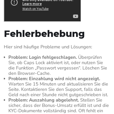
Fehlerbehebung
Hier sind häufige Probleme und Lösungen:
Problem: Login fehlgeschlagen.
Überprüfen
Sie, ob Caps Lock aktiviert ist, oder nutzen Sie
die Funktion „Passwort vergessen“. Löschen Sie
den Browser-Cache.
Problem: Einzahlung wird nicht angezeigt.
Warten Sie 15 Minuten und aktualisieren Sie die
Seite. Kontaktieren Sie den Support, falls das
Geld nach einer Stunde nicht gutgeschrieben ist.
Problem: Auszahlung abgelehnt.
Stellen Sie
sicher, dass der Bonus-Umsatz erfüllt ist und die
KYC-Dokumente vollständig sind. Oft fehlt ein