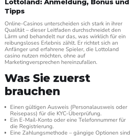
Lottoland: Anmeldung, Bonus und
Tipps
Online-Casinos unterscheiden sich stark in ihrer
Qualität – dieser Leitfaden durchschneidet den
Lärm und behandelt nur das, was wirklich für ein
reibungsloses Erlebnis zählt. Er richtet sich an
Anfänger und erfahrene Spieler, die Lottoland
casino nutzen möchten, ohne auf
Marketingversprechen hereinzufallen.
Was Sie zuerst
brauchen
Einen gültigen Ausweis (Personalausweis oder
Reisepass) für die KYC-Überprüfung.
Ein E-Mail-Konto oder eine Telefonnummer für
die Registrierung.
Eine Zahlungsmethode – gängige Optionen sind