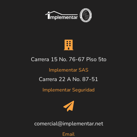
Carrera 15 No. 76-67 Piso 5to
Implementar SAS
Carrera 22 A No. 87-51
Implementar Seguridad
comercial@implementar.net
Email