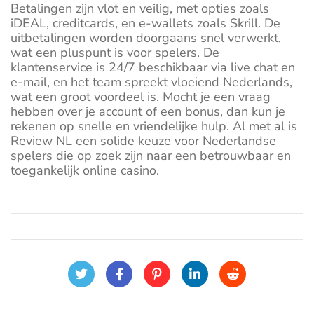
Betalingen zijn vlot en veilig, met opties zoals
iDEAL, creditcards, en e-wallets zoals Skrill. De
uitbetalingen worden doorgaans snel verwerkt,
wat een pluspunt is voor spelers. De
klantenservice is 24/7 beschikbaar via live chat en
e-mail, en het team spreekt vloeiend Nederlands,
wat een groot voordeel is. Mocht je een vraag
hebben over je account of een bonus, dan kun je
rekenen op snelle en vriendelijke hulp. Al met al is
Review NL een solide keuze voor Nederlandse
spelers die op zoek zijn naar een betrouwbaar en
toegankelijk online casino.