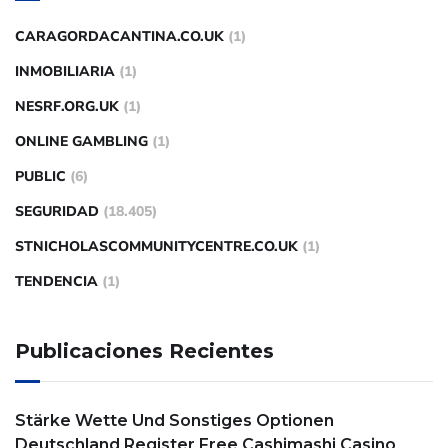
CARAGORDACANTINA.CO.UK
(1)
INMOBILIARIA
(1)
NESRF.ORG.UK
(1)
ONLINE GAMBLING
(1)
PUBLIC
(6)
SEGURIDAD
(18.405)
STNICHOLASCOMMUNITYCENTRE.CO.UK
(1)
TENDENCIA
(1)
Publicaciones Recientes
Stärke Wette Und Sonstiges Optionen
Deutschland Register Free Cashimashi Casino