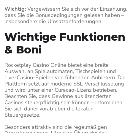
Wichtig:
Vergewissern Sie sich vor der Einzahlung,
dass Sie die Bonusbedingungen gelesen haben –
insbesondere die Umsatzanforderungen.
Wichtige Funktionen
& Boni
Rocketplay Casino Online bietet eine breite
Auswahl an Spielautomaten, Tischspielen und
Live-Casino-Spielen von führenden Anbietern. Die
Plattform setzt auf moderne SSL-Verschlüsselung
und wird unter einer Curacao-Lizenz betrieben.
Beachten Sie, dass Gewinne aus lizenzierten
Casinos steuerpflichtig sein können – informieren
Sie sich daher vorab über die lokalen
Steuergesetze.
Besonders attraktiv sind die regelmäßigen