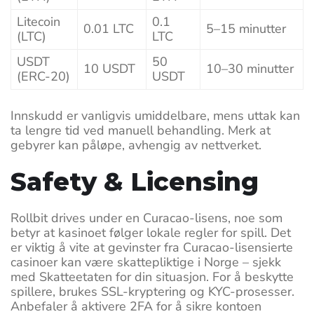
Litecoin
0.1
0.01 LTC
5–15 minutter
(LTC)
LTC
USDT
50
10 USDT
10–30 minutter
(ERC-20)
USDT
Innskudd er vanligvis umiddelbare, mens uttak kan
ta lengre tid ved manuell behandling. Merk at
gebyrer kan påløpe, avhengig av nettverket.
Safety & Licensing
Rollbit drives under en Curacao-lisens, noe som
betyr at kasinoet følger lokale regler for spill. Det
er viktig å vite at gevinster fra Curacao-lisensierte
casinoer kan være skattepliktige i Norge – sjekk
med Skatteetaten for din situasjon. For å beskytte
spillere, brukes SSL-kryptering og KYC-prosesser.
Anbefaler å aktivere 2FA for å sikre kontoen