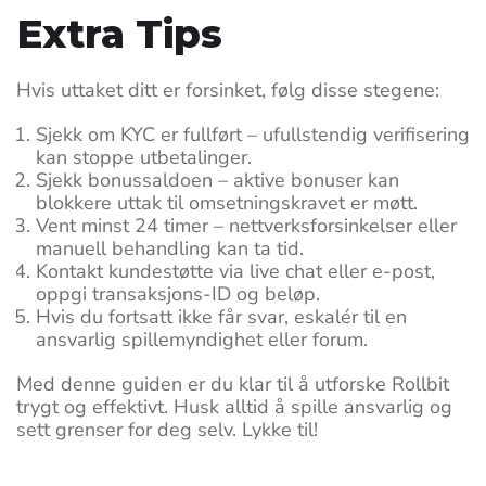
Extra Tips
Hvis uttaket ditt er forsinket, følg disse stegene:
Sjekk om KYC er fullført – ufullstendig verifisering
kan stoppe utbetalinger.
Sjekk bonussaldoen – aktive bonuser kan
blokkere uttak til omsetningskravet er møtt.
Vent minst 24 timer – nettverksforsinkelser eller
manuell behandling kan ta tid.
Kontakt kundestøtte via live chat eller e-post,
oppgi transaksjons-ID og beløp.
Hvis du fortsatt ikke får svar, eskalér til en
ansvarlig spillemyndighet eller forum.
Med denne guiden er du klar til å utforske Rollbit
trygt og effektivt. Husk alltid å spille ansvarlig og
sett grenser for deg selv. Lykke til!