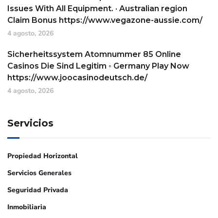
Issues With All Equipment. · Australian region
Claim Bonus https://www.vegazone-aussie.com/
4 agosto, 2026
Sicherheitssystem Atomnummer 85 Online
Casinos Die Sind Legitim ◦ Germany Play Now
https://www.joocasinodeutsch.de/
4 agosto, 2026
Servicios
Propiedad Horizontal
Servicios Generales
Seguridad Privada
Inmobiliaria