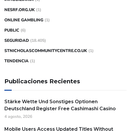
NESRF.ORG.UK
(1)
ONLINE GAMBLING
(1)
PUBLIC
(6)
SEGURIDAD
(18.405)
STNICHOLASCOMMUNITYCENTRE.CO.UK
(1)
TENDENCIA
(1)
Publicaciones Recientes
Stärke Wette Und Sonstiges Optionen
Deutschland Register Free Cashimashi Casino
4 agosto, 2026
Mobile Users Access Updated Titles Without