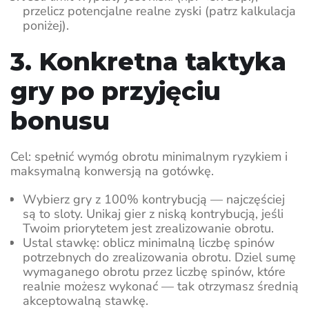
przelicz potencjalne realne zyski (patrz kalkulacja
poniżej).
3. Konkretna taktyka
gry po przyjęciu
bonusu
Cel: spełnić wymóg obrotu minimalnym ryzykiem i
maksymalną konwersją na gotówkę.
Wybierz gry z 100% kontrybucją — najczęściej
są to sloty. Unikaj gier z niską kontrybucją, jeśli
Twoim priorytetem jest zrealizowanie obrotu.
Ustal stawkę: oblicz minimalną liczbę spinów
potrzebnych do zrealizowania obrotu. Dziel sumę
wymaganego obrotu przez liczbę spinów, które
realnie możesz wykonać — tak otrzymasz średnią
akceptowalną stawkę.