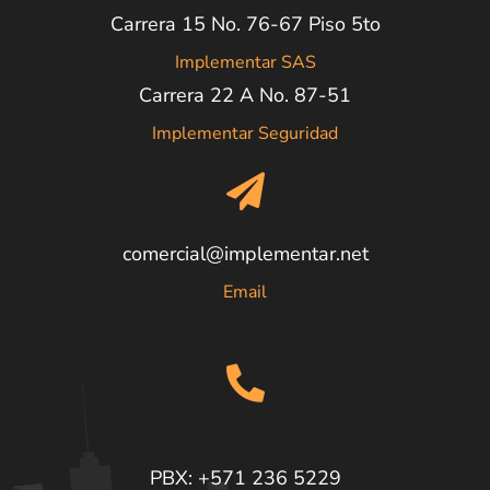
Carrera 15 No. 76-67 Piso 5to
Implementar SAS
Carrera 22 A No. 87-51
Implementar Seguridad
comercial@implementar.net
Email
PBX: +571 236 5229