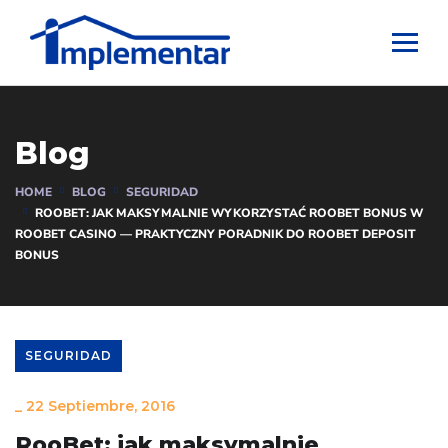
Blog
HOME
BLOG
SEGURIDAD
ROOBET: JAK MAKSYMALNIE WYKORZYSTAĆ ROOBET BONUS W
ROOBET CASINO — PRAKTYCZNY PORADNIK DO ROOBET DEPOSIT
BONUS
SEGURIDAD
_
22 Septiembre, 2016
RooBet: jak maksymalnie