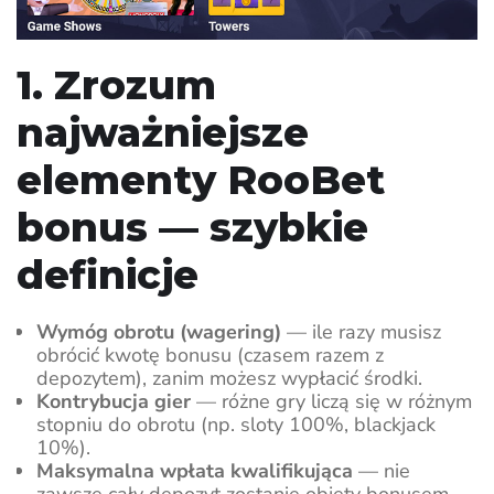
1. Zrozum
najważniejsze
elementy RooBet
bonus — szybkie
definicje
Wymóg obrotu (wagering)
— ile razy musisz
obrócić kwotę bonusu (czasem razem z
depozytem), zanim możesz wypłacić środki.
Kontrybucja gier
— różne gry liczą się w różnym
stopniu do obrotu (np. sloty 100%, blackjack
10%).
Maksymalna wpłata kwalifikująca
— nie
zawsze cały depozyt zostanie objęty bonusem.