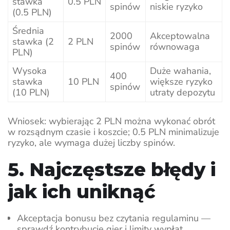
stawka
0.5 PLN
spinów
niskie ryzyko
(0.5 PLN)
Średnia
2000
Akceptowalna
stawka (2
2 PLN
spinów
równowaga
PLN)
Wysoka
Duże wahania,
400
stawka
10 PLN
większe ryzyko
spinów
(10 PLN)
utraty depozytu
Wniosek: wybierając 2 PLN można wykonać obrót
w rozsądnym czasie i koszcie; 0.5 PLN minimalizuje
ryzyko, ale wymaga dużej liczby spinów.
5. Najczęstsze błędy i
jak ich uniknąć
Akceptacja bonusu bez czytania regulaminu —
sprawdź kontrybucję gier i limity wypłat.