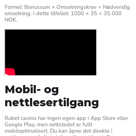
Formel: Bonussum × Omsetningskrav = Nødvendig
omsetning. I dette tilfellet: 1000 × 35 = 35 000
NOK.
Mobil- og
nettlesertilgang
Rubet casino har ingen egen app i App Store eller
Google Play, men nettstedet er fullt
mobiloptimalisert. Du kan åpne det direkte i