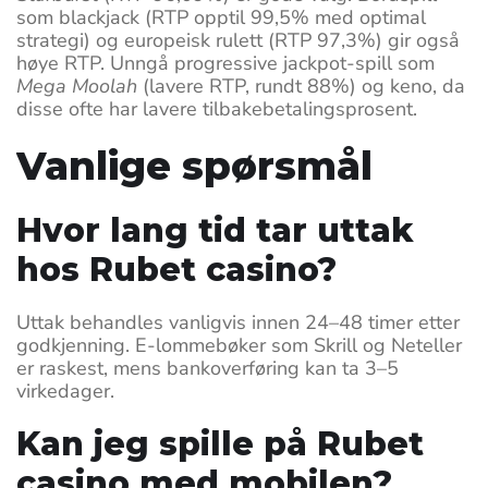
som blackjack (RTP opptil 99,5% med optimal
strategi) og europeisk rulett (RTP 97,3%) gir også
høye RTP. Unngå progressive jackpot-spill som
Mega Moolah
(lavere RTP, rundt 88%) og keno, da
disse ofte har lavere tilbakebetalingsprosent.
Vanlige spørsmål
Hvor lang tid tar uttak
hos Rubet casino?
Uttak behandles vanligvis innen 24–48 timer etter
godkjenning. E-lommebøker som Skrill og Neteller
er raskest, mens bankoverføring kan ta 3–5
virkedager.
Kan jeg spille på Rubet
casino med mobilen?