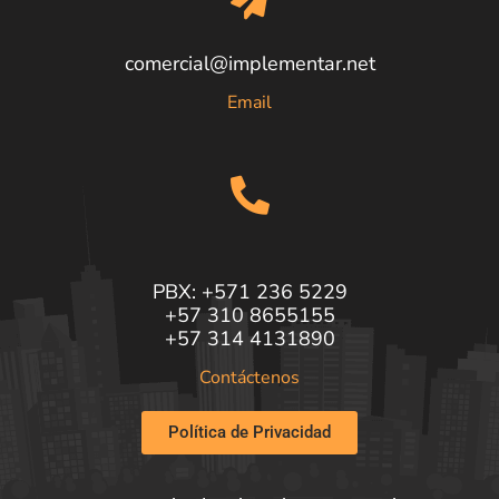
comercial@implementar.net
Email
PBX: +571 236 5229
+57 310 8655155
+57 314 4131890
Contáctenos
Política de Privacidad