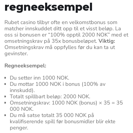
regneeksempel
Rubet casino tilbyr ofte en velkomstbonus som
matcher innskuddet ditt opp til et visst beløp. La
oss si bonusen er “100% opptil 2000 NOK” med et
omsetningskrav på 35x bonusbeløpet.
Viktig:
Omsetningskrav må oppfylles før du kan ta ut
gevinster.
Regneeksempel:
Du setter inn 1000 NOK.
Du mottar 1000 NOK i bonus (100% av
innskudd).
Totalt spillbart beløp: 2000 NOK.
Omsetningskrav: 1000 NOK (bonus) × 35 = 35
000 NOK.
Du må satse totalt 35 000 NOK på
kvalifiserende spill før bonusmidler blir ekte
penger.