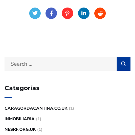
Categorías
CARAGORDACANTINA.CO.UK
(1)
INMOBILIARIA
(1)
NESRF.ORG.UK
(1)