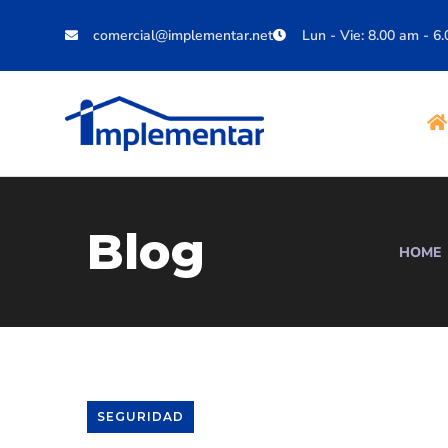
comercial@implementar.net
Lun - Vie: 8.00 am - 6
Blog
HOME
SEGURIDAD