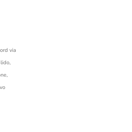
ord via
lido,
one,
evo