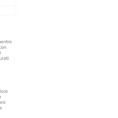
mentre
 con
i
urati
isce
o
ni:
e