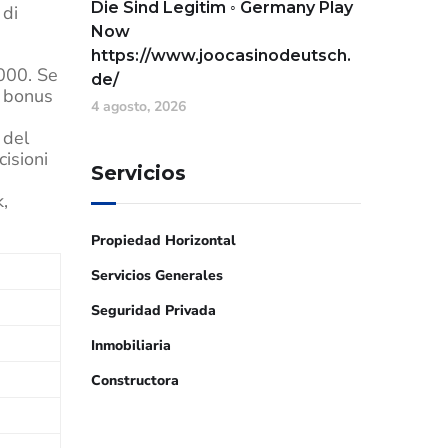
Die Sind Legitim ◦ Germany Play
 di
Now
https://www.joocasinodeutsch.
000. Se
de/
l bonus
4 agosto, 2026
 del
isioni
Servicios
k,
Propiedad Horizontal
Servicios Generales
Seguridad Privada
Inmobiliaria
Constructora