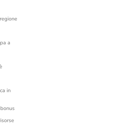
 regione
ipa a
 è
ca in
t bonus
risorse