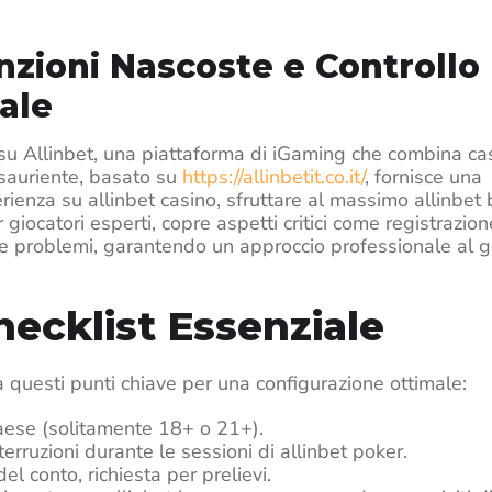
nzioni Nascoste e Controllo
iale
su Allinbet, una piattaforma di iGaming che combina cas
sauriente, basato su
https://allinbetit.co.it/
, fornisce una
rienza su allinbet casino, sfruttare al massimo allinbet
iocatori esperti, copre aspetti critici come registrazion
ne problemi, garantendo un approccio professionale al g
Checklist Essenziale
ca questi punti chiave per una configurazione ottimale:
paese (solitamente 18+ o 21+).
erruzioni durante le sessioni di allinbet poker.
del conto, richiesta per prelievi.