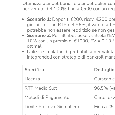
Ottimizza allinbet bonus e allinbet poker co
benvenuto del 100% fino a €500 con un requ
Scenario 1:
Depositi €200, ricevi €200 bo
giochi slot con RTP del 96%, il valore atte
potrebbe non essere redditizio se non ges
Scenario 2:
Per allinbet poker, calcola l’EV
10% con un premio di €1000, EV = 0.10 * 
ottimali.
Utilizza simulatori di probabilità per valuta
integrandoli con strategie di bankroll ma
Specifica
Dettaglio
Licenza
Curacao e
RTP Medio Slot
96.5% (va
Metodi di Pagamento
Carte, e-w
Limite Prelievo Giornaliero
Fino a €5