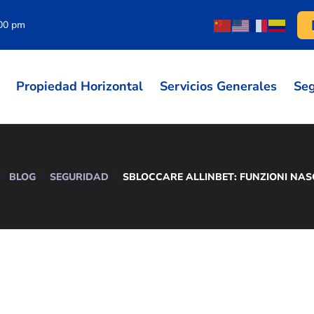
.00 pm
Propiedad Horizontal
Servicios Generales
Seg
BLOG
SEGURIDAD
SBLOCCARE ALLINBET: FUNZIONI NAS