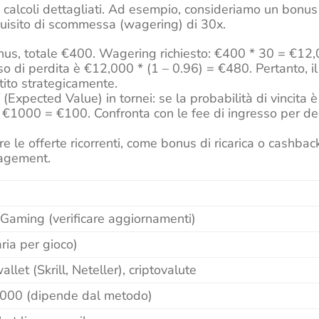
n calcoli dettagliati. Ad esempio, consideriamo un bonus
isito di scommessa (wagering) di 30x.
nus, totale €400. Wagering richiesto: €400 * 30 = €12,
so di perdita è €12,000 * (1 – 0.96) = €480. Pertanto, i
tito strategicamente.
 (Expected Value) in tornei: se la probabilità di vincita è
€1000 = €100. Confronta con le fee di ingresso per dec
re le offerte ricorrenti, come bonus di ricarica o cashbac
nagement.
Gaming (verificare aggiornamenti)
ria per gioco)
allet (Skrill, Neteller), criptovalute
,000 (dipende dal metodo)