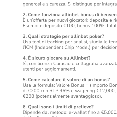
generosi e sicurezza. Si distingue per integra
2. Come funziona allinbet bonus di benven
È un’offerta per nuovi giocatori: deposita e 
Esempio: deposito €100, bonus 100%, total
3. Quali strategie per allinbet poker?
Usa tool di tracking per analisi, studia le ten
l’ICM (Independent Chip Model) per decisioni
4. È sicuro giocare su Allinbet?
Sì, con licenza Curacao e crittografia avanzata
utenti per aggiornamenti.
5. Come calcolare il valore di un bonus?
Usa la formula: Valore Bonus = (Importo Bo
di €200 con RTP 96% e wagering €12,000, v
€288 (potenzialmente svantaggioso).
6. Quali sono i limiti di prelievo?
Dipende dal metodo: e-wallet fino a €5,000/gi