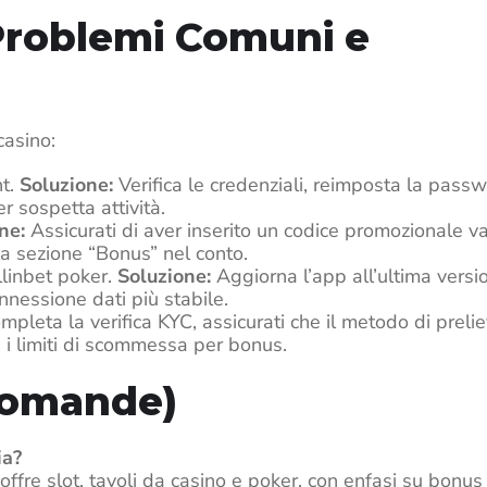
Problemi Comuni e
casino:
nt.
Soluzione:
Verifica le credenziali, reimposta la passw
r sospetta attività.
ne:
Assicurati di aver inserito un codice promozionale va
 la sezione “Bonus” nel conto.
llinbet poker.
Soluzione:
Aggiorna l’app all’ultima versi
nnessione dati più stabile.
pleta la verifica KYC, assicurati che il metodo di preli
a i limiti di scommessa per bonus.
Domande)
ia?
offre slot, tavoli da casino e poker, con enfasi su bonus