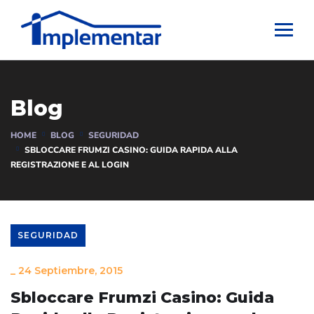
Blog
HOME
BLOG
SEGURIDAD
SBLOCCARE FRUMZI CASINO: GUIDA RAPIDA ALLA
REGISTRAZIONE E AL LOGIN
SEGURIDAD
_
24 Septiembre, 2015
Sbloccare Frumzi Casino: Guida