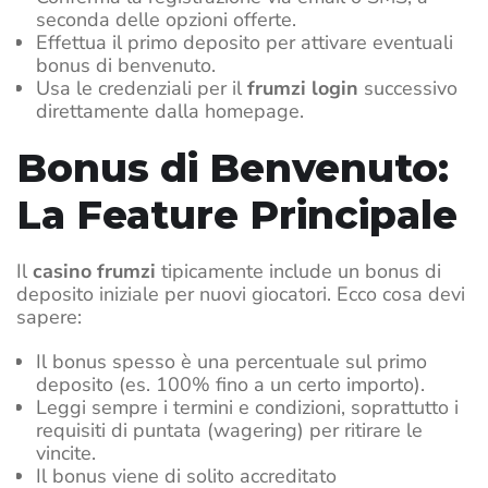
seconda delle opzioni offerte.
Effettua il primo deposito per attivare eventuali
bonus di benvenuto.
Usa le credenziali per il
frumzi login
successivo
direttamente dalla homepage.
Bonus di Benvenuto:
La Feature Principale
Il
casino frumzi
tipicamente include un bonus di
deposito iniziale per nuovi giocatori. Ecco cosa devi
sapere:
Il bonus spesso è una percentuale sul primo
deposito (es. 100% fino a un certo importo).
Leggi sempre i termini e condizioni, soprattutto i
requisiti di puntata (wagering) per ritirare le
vincite.
Il bonus viene di solito accreditato