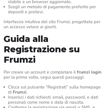
stabile e un browser aggiornato.
Scegli un metodo di pagamento preferito per
depositi e prelievi.
Interfaccia intuitiva del sito Frumzi, progettata per
un accesso veloce ai giochi.
Guida alla
Registrazione su
Frumzi
Per creare un account e completare il
frumzi login
per la prima volta, segui questi passaggi:
Clicca sul pulsante “Registrati” sulla homepage
di
Frumzi
.
Inserisci i dati richiesti: email, password, e dati
personali come nome e data di nascita.
Conferma la registrazione via email o SMS, a