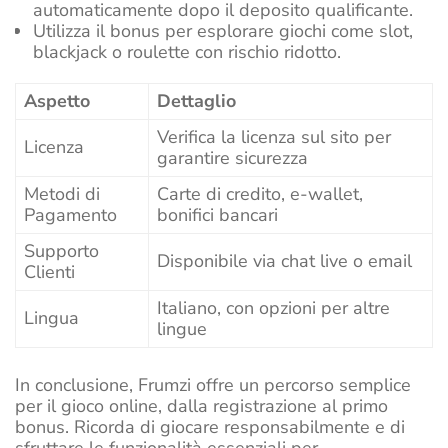
automaticamente dopo il deposito qualificante.
Utilizza il bonus per esplorare giochi come slot,
blackjack o roulette con rischio ridotto.
Aspetto
Dettaglio
Verifica la licenza sul sito per
Licenza
garantire sicurezza
Metodi di
Carte di credito, e-wallet,
Pagamento
bonifici bancari
Supporto
Disponibile via chat live o email
Clienti
Italiano, con opzioni per altre
Lingua
lingue
In conclusione, Frumzi offre un percorso semplice
per il gioco online, dalla registrazione al primo
bonus. Ricorda di giocare responsabilmente e di