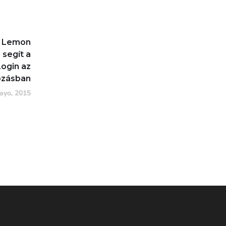
a Lemon
 segít a
ogin az
ozásban
ayo, 2015