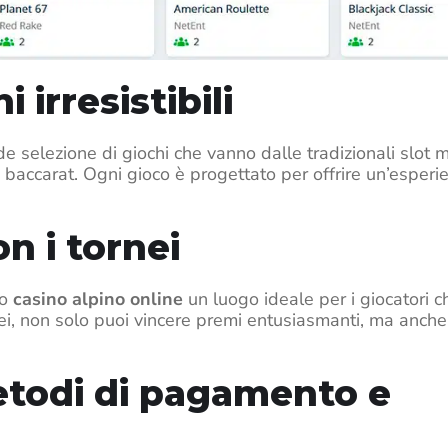
 irresistibili
e selezione di giochi che vanno dalle tradizionali slot 
e baccarat. Ogni gioco è progettato per offrire un’esperi
on i tornei
no
casino alpino online
un luogo ideale per i giocatori c
ei, non solo puoi vincere premi entusiasmanti, ma anche
metodi di pagamento e