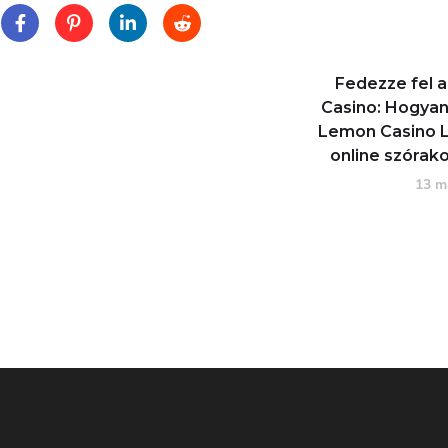
Fedezze fel 
Casino: Hogyan
Lemon Casino L
online szórak
13 m