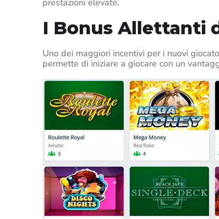
prestazioni elevate.
I Bonus Allettanti 
Uno dei maggiori incentivi per i nuovi giocator
permette di iniziare a giocare con un vantagg