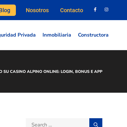
Blog
Nosotros
Contacto
uridad Privada
Inmobiliaria
Constructora
O SU CASINO ALPINO ONLINE: LOGIN, BONUS E APP