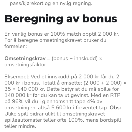
pass/kjørekort og en nylig regning.
Beregning av bonus
En vanlig bonus er 100% match opptil 2 000 kr.
For å beregne omsetningskravet bruker du
formelen:
Omsetningskrav
= (bonus + innskudd) ×
omsetningsfaktor.
Eksempel: Ved et innskudd på 2 000 kr får du 2
000 kr i bonus. Totalt å omsette: (2 000 + 2 000) ×
35 = 140 000 kr. Dette betyr at du må spille for
140 000 kr før du kan ta ut gevinst. Med en RTP
på 96% vil du i gjennomsnitt tape 4% av
omsetningen, altså 5 600 kr i forventet tap.
Obs:
Ulike spill bidrar ulikt til omsetningskravet –
spilleautomater teller ofte 100%, mens bordspill
teller mindre.