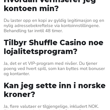
kontoen min?
Du laster opp en kopi av gyldig legitimasjon og en
nylig adressebekreftelse via kontoinnstillingene.
Behandling tar inntil 48 timer.
Tilbyr Shuffle Casino noe
lojalitetsprogram?
Ja, det er et VIP-program med nivåer. Du tjener
poeng ved hvert spill, som kan byttes mot bonuser
og kontanter.
Kan jeg sette inn i norske
kroner?
Ja, flere valutaer er tilgjengelige, inkludert NOK.