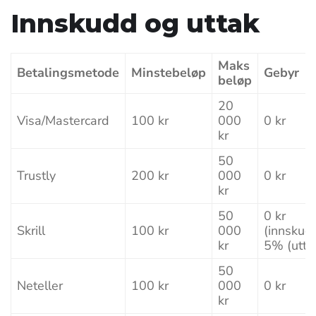
Innskudd og uttak
Maks
Betalingsmetode
Minstebeløp
Gebyr
beløp
20
Visa/Mastercard
100 kr
000
0 kr
kr
50
Trustly
200 kr
000
0 kr
kr
50
0 kr
Skrill
100 kr
000
(innskudd
kr
5% (utta
50
Neteller
100 kr
000
0 kr
kr