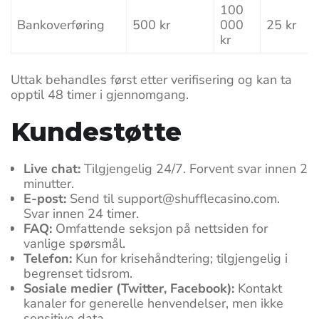
100
Bankoverføring
500 kr
000
25 kr
kr
Uttak behandles først etter verifisering og kan ta
opptil 48 timer i gjennomgang.
Kundestøtte
Live chat:
Tilgjengelig 24/7. Forvent svar innen 2
minutter.
E-post:
Send til support@shufflecasino.com.
Svar innen 24 timer.
FAQ:
Omfattende seksjon på nettsiden for
vanlige spørsmål.
Telefon:
Kun for krisehåndtering; tilgjengelig i
begrenset tidsrom.
Sosiale medier (Twitter, Facebook):
Kontakt
kanaler for generelle henvendelser, men ikke
sensitive data.