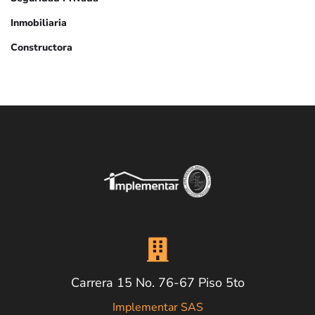
Inmobiliaria
Constructora
Carrera 15 No. 76-67 Piso 5to
Implementar SAS