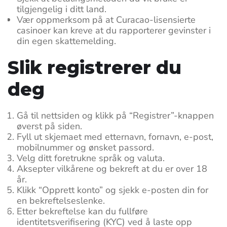
tilgjengelig i ditt land.
Vær oppmerksom på at Curacao-lisensierte
casinoer kan kreve at du rapporterer gevinster i
din egen skattemelding.
Slik registrerer du
deg
Gå til nettsiden og klikk på “Registrer”-knappen
øverst på siden.
Fyll ut skjemaet med etternavn, fornavn, e-post,
mobilnummer og ønsket passord.
Velg ditt foretrukne språk og valuta.
Aksepter vilkårene og bekreft at du er over 18
år.
Klikk “Opprett konto” og sjekk e-posten din for
en bekreftelseslenke.
Etter bekreftelse kan du fullføre
identitetsverifisering (KYC) ved å laste opp