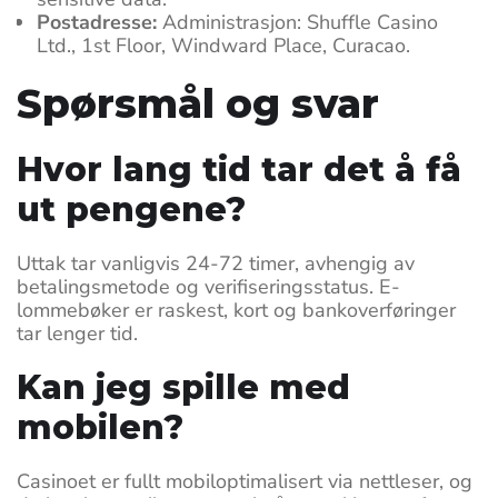
Postadresse:
Administrasjon: Shuffle Casino
Ltd., 1st Floor, Windward Place, Curacao.
Spørsmål og svar
Hvor lang tid tar det å få
ut pengene?
Uttak tar vanligvis 24-72 timer, avhengig av
betalingsmetode og verifiseringsstatus. E-
lommebøker er raskest, kort og bankoverføringer
tar lenger tid.
Kan jeg spille med
mobilen?
Casinoet er fullt mobiloptimalisert via nettleser, og