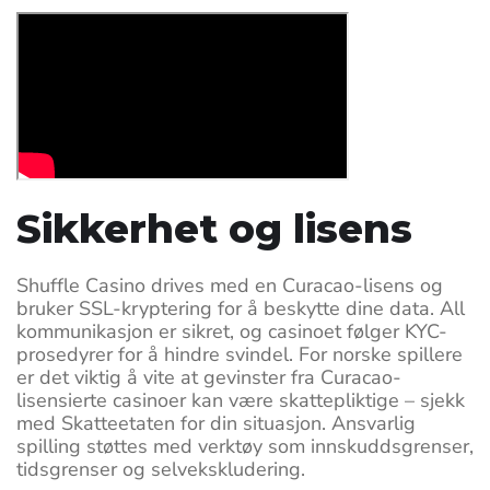
Sikkerhet og lisens
Shuffle Casino drives med en Curacao-lisens og
bruker SSL-kryptering for å beskytte dine data. All
kommunikasjon er sikret, og casinoet følger KYC-
prosedyrer for å hindre svindel. For norske spillere
er det viktig å vite at gevinster fra Curacao-
lisensierte casinoer kan være skattepliktige – sjekk
med Skatteetaten for din situasjon. Ansvarlig
spilling støttes med verktøy som innskuddsgrenser,
tidsgrenser og selvekskludering.