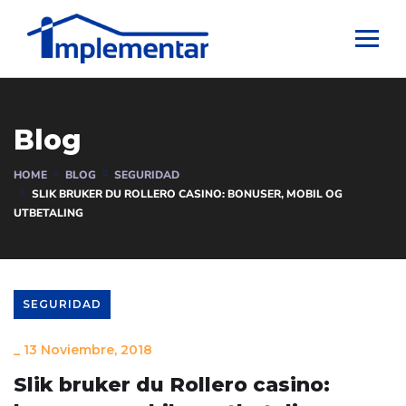
Blog
HOME
BLOG
SEGURIDAD
SLIK BRUKER DU ROLLERO CASINO: BONUSER, MOBIL OG
UTBETALING
SEGURIDAD
_
13 Noviembre, 2018
Slik bruker du Rollero casino: