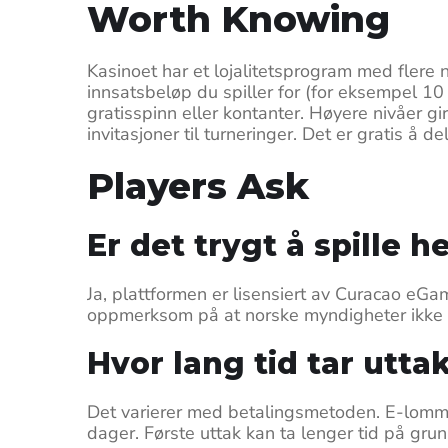
Worth Knowing
Kasinoet har et lojalitetsprogram med flere n
innsatsbeløp du spiller for (for eksempel 1
gratisspinn eller kontanter. Høyere nivåer g
invitasjoner til turneringer. Det er gratis å d
Players Ask
Er det trygt å spille h
Ja, plattformen er lisensiert av Curacao eG
oppmerksom på at norske myndigheter ikke reg
Hvor lang tid tar utta
Det varierer med betalingsmetoden. E-lomme
dager. Første uttak kan ta lenger tid på grunn