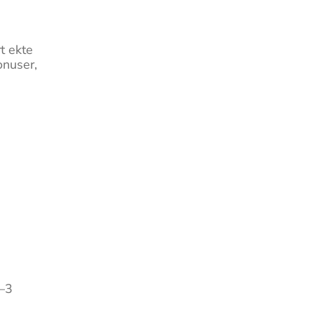
t ekte
onuser,
e
1–3