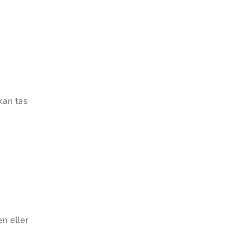
kan tas
n eller