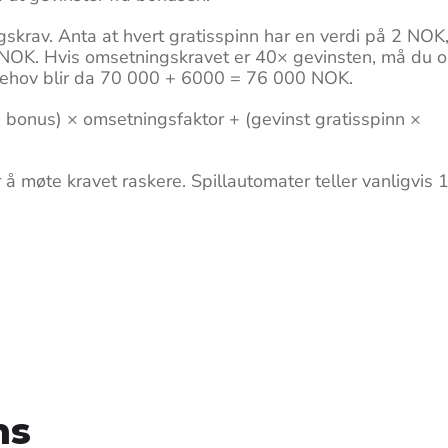
gskrav. Anta at hvert gratisspinn har en verdi på 2 NOK
50 NOK. Hvis omsetningskravet er 40× gevinsten, må du 
ehov blir da 70 000 + 6000 = 76 000 NOK.
 bonus) × omsetningsfaktor + (gevinst gratisspinn ×
 å møte kravet raskere. Spillautomater teller vanligvis
ns