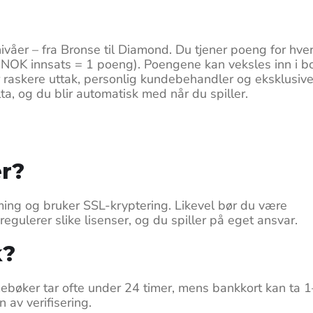
ivåer – fra Bronse til Diamond. Du tjener poeng for hver
0 NOK innsats = 1 poeng). Poengene kan veksles inn i b
ir raskere uttak, personlig kundebehandler og eksklusiv
elta, og du blir automatisk med når du spiller.
er?
aming og bruker SSL-kryptering. Likevel bør du være
ulerer slike lisenser, og du spiller på eget ansvar.
k?
bøker tar ofte under 24 timer, mens bankkort kan ta 
 av verifisering.