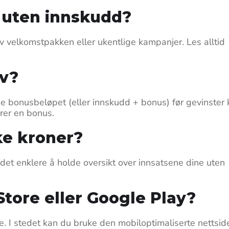
n uten innskudd?
v velkomstpakken eller ukentlige kampanjer. Les alltid
v?
 bonusbeløpet (eller innskudd + bonus) før gevinster 
erer en bonus.
ke kroner?
r det enklere å holde oversikt over innsatsene dine uten
Store eller Google Play?
e. I stedet kan du bruke den mobiloptimaliserte nettside