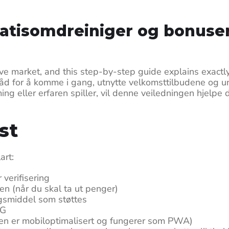
atisomdreiniger og bonuser
ive market, and this step-by-step guide explains exact
 råd for å komme i gang, utnytte velkomsttilbudene og 
ing eller erfaren spiller, vil denne veiledningen hjelpe 
st
art:
verifisering
n (når du skal ta ut penger)
gsmiddel som støttes
5G
rmen er mobiloptimalisert og fungerer som PWA)