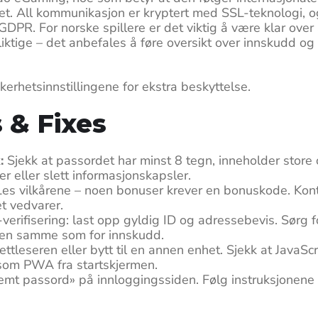
het. All kommunikasjon er kryptert med SSL-teknologi, o
DPR. For norske spillere er det viktig å være klar over 
liktige – det anbefales å føre oversikt over innskudd og
kkerhetsinnstillingene for ekstra beskyttelse.
& Fixes
:
Sjekk at passordet har minst 8 tegn, inneholder store
r eller slett informasjonskapsler.
es vilkårene – noen bonuser krever en bonuskode. Kon
t vedvarer.
verifisering: last opp gyldig ID og adressebevis. Sørg f
den samme som for innskudd.
tleseren eller bytt til en annen enhet. Sjekk at JavaScr
 som PWA fra startskjermen.
emt passord» på innloggingssiden. Følg instruksjonene 