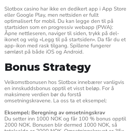
Slotbox casino har ikke en dedikert app i App Store
eller Google Play, men nettsiden er fullt
optimalisert for mobil. Du kan legge den til på
startsiden som en progressiv webapp (PWA):
Åpne nettleseren, naviger til siden, trykk på del-
ikonet og velg «Legg til på startsiden». Da får du et
app-ikon med rask tilgang. Spillene fungerer
sømløst på både iOS og Android.
Bonus Strategy
Velkomstbonusen hos Slotbox innebærer vanligvis
en innskuddsbonus opptil et visst beløp. For å
maksimere verdien bør du forstå
omsetningskravene. La oss ta et eksempel:
Eksempel: Beregning av omsetningskrav
Du setter inn 1000 NOK og får 100 % bonus opptil
2000 NOK. Bonusen blir dermed 1000 NOK, så