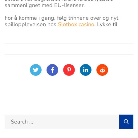
sammenlignet med EU-lisenser.
For å komme i gang, følg trinnene over og nyt
spillopplevelsen hos
Slotbox casino
. Lykke til!