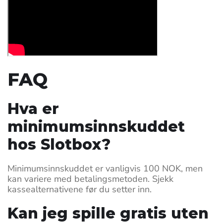
FAQ
Hva er
minimumsinnskuddet
hos Slotbox?
Minimumsinnskuddet er vanligvis 100 NOK, men
kan variere med betalingsmetoden. Sjekk
kassealternativene før du setter inn.
Kan jeg spille gratis uten