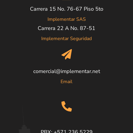
Carrera 15 No. 76-67 Piso 5to
Implementar SAS
Carrera 22 A No. 87-51
Implementar Seguridad
comercial@implementar.net
Email
PBX: +571 236 5229