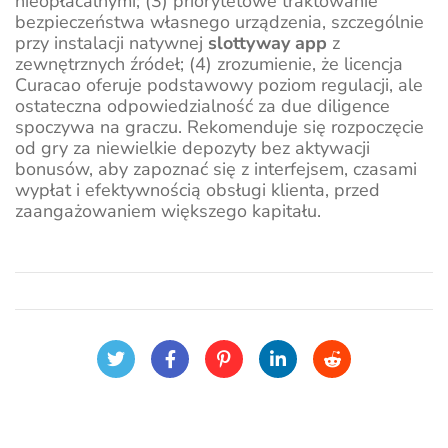
nieopłacalnymi; (3) priorytetowe traktowanie
bezpieczeństwa własnego urządzenia, szczególnie
przy instalacji natywnej
slottyway app
z
zewnętrznych źródeł; (4) zrozumienie, że licencja
Curacao oferuje podstawowy poziom regulacji, ale
ostateczna odpowiedzialność za due diligence
spoczywa na graczu. Rekomenduje się rozpoczęcie
od gry za niewielkie depozyty bez aktywacji
bonusów, aby zapoznać się z interfejsem, czasami
wypłat i efektywnością obsługi klienta, przed
zaangażowaniem większego kapitału.