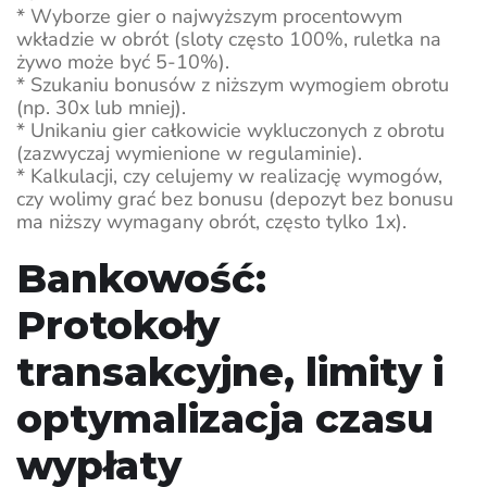
* Wyborze gier o najwyższym procentowym
wkładzie w obrót (sloty często 100%, ruletka na
żywo może być 5-10%).
* Szukaniu bonusów z niższym wymogiem obrotu
(np. 30x lub mniej).
* Unikaniu gier całkowicie wykluczonych z obrotu
(zazwyczaj wymienione w regulaminie).
* Kalkulacji, czy celujemy w realizację wymogów,
czy wolimy grać bez bonusu (depozyt bez bonusu
ma niższy wymagany obrót, często tylko 1x).
Bankowość:
Protokoły
transakcyjne, limity i
optymalizacja czasu
wypłaty