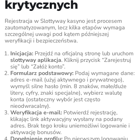
krytycznych
Rejestracja w Slottyway kasyno jest procesem
zautomatyzowanym, lecz kilka etapów wymaga
szczególnej uwagi pod kątem późniejszej
weryfikacji i bezpieczeństwa.
Inicjacja:
Przejdź na oficjalną stronę lub uruchom
slottyway aplikacja
. Kliknij przycisk “Zarejestruj
się” lub “Załóż konto”.
Formularz podstawowy:
Podaj wymagane dane:
adres e-mail (użyj aktywnego i prywatnego),
wymyśl silne hasło (min. 8 znaków, małe/duże
litery, cyfry, znaki specjalne), wybierz walutę
konta (ostateczny wybór jest często
nieodwracalny).
Weryfikacja e-mail:
Potwierdź rejestrację,
klikając link aktywacyjny wysłany na podany
adres. Brak tego kroku uniemożliwi logowanie i
aktywację bonusów.
Dopełnienie profilu:
Po pierwszym logowaniu