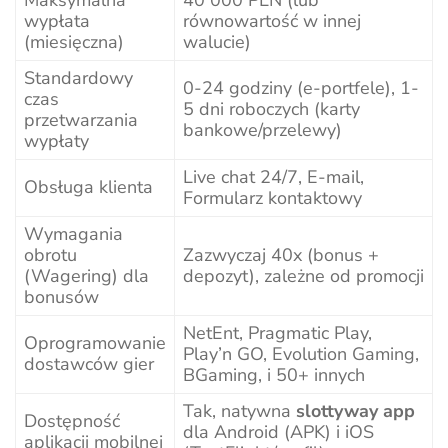
Maksymalna
40 000 PLN (lub
wypłata
równowartość w innej
(miesięczna)
walucie)
Standardowy
0-24 godziny (e-portfele), 1-
czas
5 dni roboczych (karty
przetwarzania
bankowe/przelewy)
wypłaty
Live chat 24/7, E-mail,
Obsługa klienta
Formularz kontaktowy
Wymagania
obrotu
Zazwyczaj 40x (bonus +
(Wagering) dla
depozyt), zależne od promocji
bonusów
NetEnt, Pragmatic Play,
Oprogramowanie
Play’n GO, Evolution Gaming,
dostawców gier
BGaming, i 50+ innych
Tak, natywna
slottyway app
Dostępność
dla Android (APK) i iOS
aplikacji mobilnej