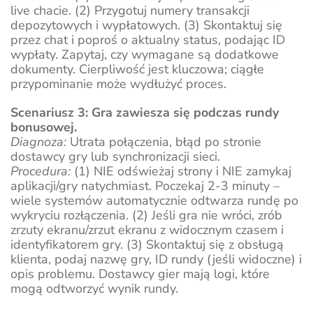
live chacie. (2) Przygotuj numery transakcji
depozytowych i wypłatowych. (3) Skontaktuj się
przez chat i poproś o aktualny status, podając ID
wypłaty. Zapytaj, czy wymagane są dodatkowe
dokumenty. Cierpliwość jest kluczowa; ciągłe
przypominanie może wydłużyć proces.
Scenariusz 3: Gra zawiesza się podczas rundy
bonusowej.
Diagnoza:
Utrata połączenia, błąd po stronie
dostawcy gry lub synchronizacji sieci.
Procedura:
(1) NIE odświeżaj strony i NIE zamykaj
aplikacji/gry natychmiast. Poczekaj 2-3 minuty –
wiele systemów automatycznie odtwarza rundę po
wykryciu rozłączenia. (2) Jeśli gra nie wróci, zrób
zrzuty ekranu/zrzut ekranu z widocznym czasem i
identyfikatorem gry. (3) Skontaktuj się z obsługą
klienta, podaj nazwę gry, ID rundy (jeśli widoczne) i
opis problemu. Dostawcy gier mają logi, które
mogą odtworzyć wynik rundy.