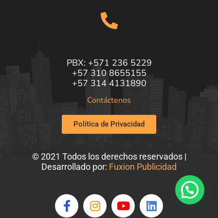
PBX: +571 236 5229
+57 310 8655155
+57 314 4131890
Contáctenos
Política de Privacidad
© 2021 Todos los derechos reservados |
Desarrollado por:
Fuxion Publicidad
¿Necesitas Ayuda? Cotiza Aquí