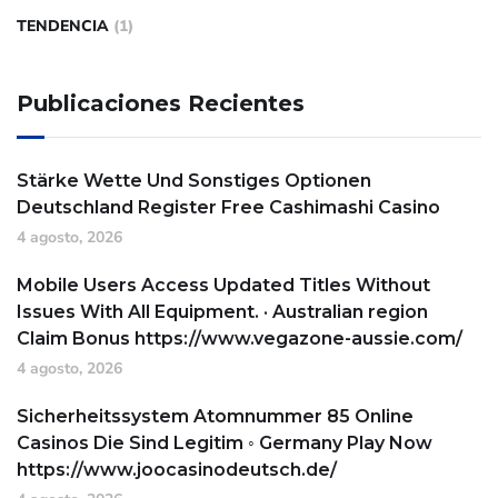
TENDENCIA
(1)
Publicaciones Recientes
Stärke Wette Und Sonstiges Optionen
Deutschland Register Free Cashimashi Casino
4 agosto, 2026
Mobile Users Access Updated Titles Without
Issues With All Equipment. · Australian region
Claim Bonus https://www.vegazone-aussie.com/
4 agosto, 2026
Sicherheitssystem Atomnummer 85 Online
Casinos Die Sind Legitim ◦ Germany Play Now
https://www.joocasinodeutsch.de/