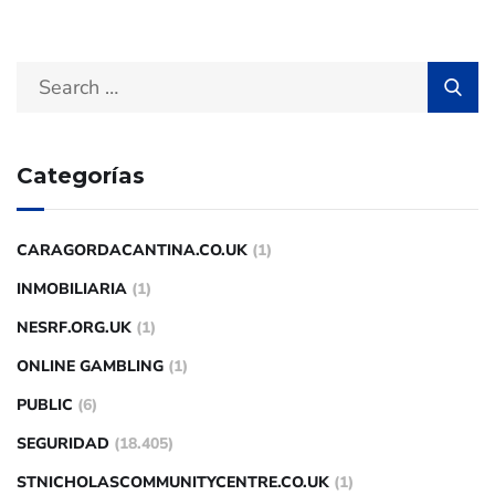
Categorías
CARAGORDACANTINA.CO.UK
(1)
INMOBILIARIA
(1)
NESRF.ORG.UK
(1)
ONLINE GAMBLING
(1)
PUBLIC
(6)
SEGURIDAD
(18.405)
STNICHOLASCOMMUNITYCENTRE.CO.UK
(1)