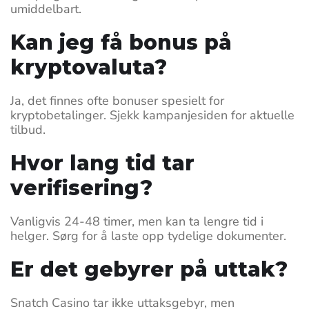
umiddelbart.
Kan jeg få bonus på
kryptovaluta?
Ja, det finnes ofte bonuser spesielt for
kryptobetalinger. Sjekk kampanjesiden for aktuelle
tilbud.
Hvor lang tid tar
verifisering?
Vanligvis 24-48 timer, men kan ta lengre tid i
helger. Sørg for å laste opp tydelige dokumenter.
Er det gebyrer på uttak?
Snatch Casino tar ikke uttaksgebyr, men