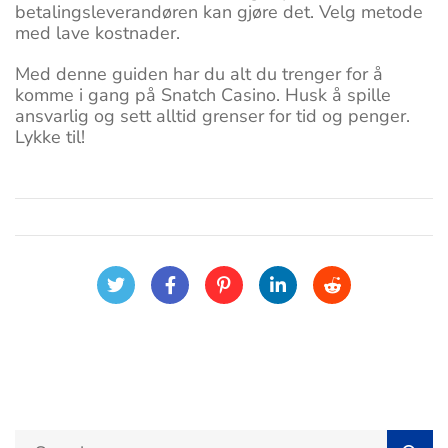
betalingsleverandøren kan gjøre det. Velg metode
med lave kostnader.
Med denne guiden har du alt du trenger for å
komme i gang på Snatch Casino. Husk å spille
ansvarlig og sett alltid grenser for tid og penger.
Lykke til!