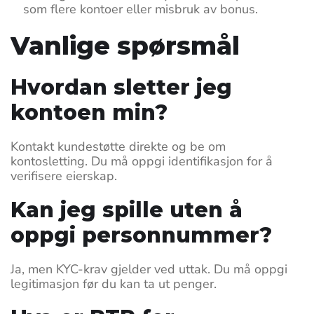
som flere kontoer eller misbruk av bonus.
Vanlige spørsmål
Hvordan sletter jeg
kontoen min?
Kontakt kundestøtte direkte og be om
kontosletting. Du må oppgi identifikasjon for å
verifisere eierskap.
Kan jeg spille uten å
oppgi personnummer?
Ja, men KYC-krav gjelder ved uttak. Du må oppgi
legitimasjon før du kan ta ut penger.